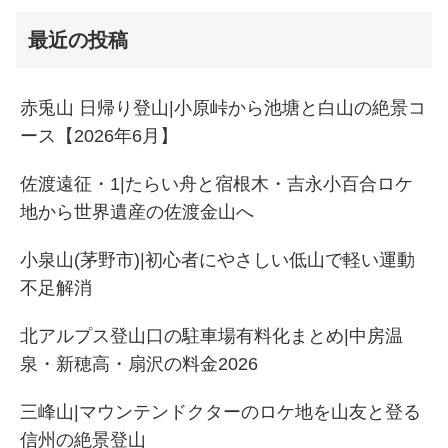
最近の投稿
赤兎山 日帰り登山|小原峠から池塘と白山の絶景コ
ース【2026年6月】
佐渡遠征・1|たらい舟と宿根木・吉永小百合ロケ
地から世界遺産の佐渡金山へ
小泉山(茅野市)|初心者にやさしい低山で軽い運動
不足解消
北アルプス登山口の駐車場有料化まとめ|中房温
泉・新穂高・扇沢の料金2026
三峰山|マウンテンドクターのロケ地を山友と登る
信州の絶景登山