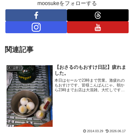
moosukeをフォローする
関連記事
【おさるのもおすけ日記】疲れま
A・山登り
した。
本日はセールで23時まで営業。激疲れの
もおすけです、皆様こんばんにゃ。朝か
ら23時までお店は大混雑。大忙しです。
そんな中、唯一嬉しかったのが、レジの
最中にお客様からのお：『もおすけさん
ですよね？いっつもブログ見てますよ
ー。』という一言。これ...
2014.03.29
2026.06.17