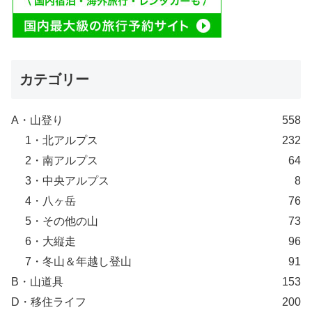
カテゴリー
A・山登り
558
1・北アルプス
232
2・南アルプス
64
3・中央アルプス
8
4・八ヶ岳
76
5・その他の山
73
6・大縦走
96
7・冬山＆年越し登山
91
B・山道具
153
D・移住ライフ
200