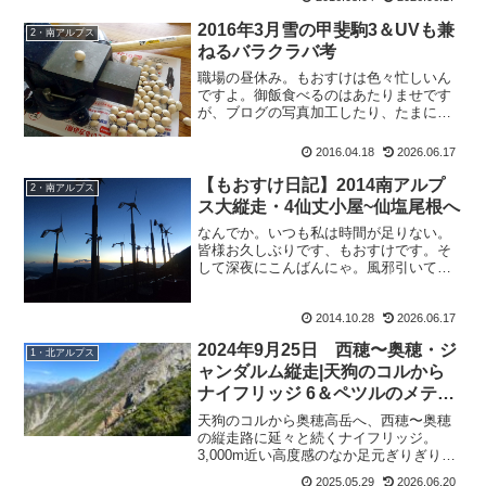
か、読みにいらして下さっている皆さん
はどんな記事が一番読みたいのかし
2016年3月雪の甲斐駒3＆UVも兼
2・南アルプス
ら。・・・・・ここで思い浮かぶが...
ねるバラクラバ考
職場の昼休み。もおすけは色々忙しいん
ですよ。御飯食べるのはあたりませです
が、ブログの写真加工したり、たまには
こんなこともしたり。万力を使って銀杏
を割るの巻。そんな銀杏割りながらブロ
2016.04.18
2026.06.17
グ更新するもおすけの、南アルプス・甲
斐駒報告。その3でござい...
【もおすけ日記】2014南アルプ
2・南アルプス
ス大縦走・4仙丈小屋~仙塩尾根へ
なんでか。いつも私は時間が足りない。
皆様お久しぶりです、もおすけです。そ
して深夜にこんばんにゃ。風邪引いて→
二日でほぼ治して仕事復帰して→働いて
→さぶちゃん＆トシくんと山行って→帰
2014.10.28
2026.06.17
宅→洗濯もできずにバタンQ 。その間
に、友人達にお手紙書いて...
2024年9月25日 西穂〜奥穂・ジ
1・北アルプス
ャンダルム縦走|天狗のコルから
ナイフリッジ 6＆ペツルのメテオ
をカスタマイズ
天狗のコルから奥穂高岳へ、西穂〜奥穂
の縦走路に延々と続くナイフリッジ。
3,000m近い高度感のなか足元ぎりぎりの
岩稜を慎重にたどり、ついに眼前にジャ
2025.05.29
2026.06.20