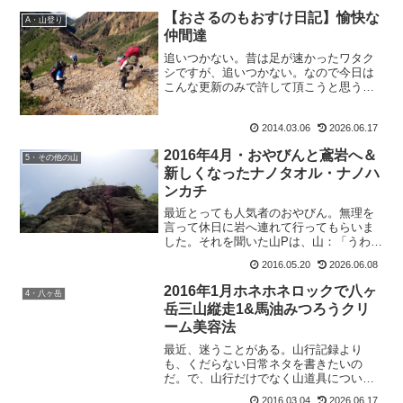
【おさるのもおすけ日記】愉快な
A・山登り
仲間達
追いつかない。昔は足が速かったワタク
シですが、追いつかない。なので今日は
こんな更新のみで許して頂こうと思うも
おすけです。皆様こんばんにゃ。だぁっ
て、アナタ。たった一泊二日のこの山行
2014.03.06
2026.06.17
で、今の時点で加工した写真だけで160
枚。山行報告はまだ続く...
2016年4月・おやびんと鳶岩へ＆
5・その他の山
新しくなったナノタオル・ナノハ
ンカチ
最近とっても人気者のおやびん。無理を
言って休日に岩へ連れて行ってもらいま
した。それを聞いた山Pは、山：「うわ、
山下さんと岩なんて羨ましすぎるー！！
2016.05.20
2026.06.08
いいないいないいなーーー。」と連発し
てました。確実に私が連れて行ってもら
2016年1月ホネホネロックで八ヶ
4・八ヶ岳
うより、山Pが行った方...
岳三山縦走1&馬油みつろうクリ
ーム美容法
最近、迷うことがある。山行記録より
も、くだらない日常ネタを書きたいの
だ。で、山行だけでなく山道具について
ももっと書きたいと思ってて。っていう
2016.03.04
2026.06.17