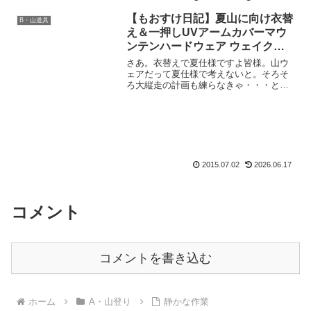
ンダルムの岩峰が現れるまでをまとめた
縦走記その6です
【もおすけ日記】夏山に向け衣替
B・山道具
え＆一押しUVアームカバーマウ
ンテンハードウェア ウェイクー
ルアームズ
さあ。衣替えで夏仕様ですよ皆様。山ウ
ェアだって夏仕様で考えないと。そろそ
ろ大縦走の計画も練らなきゃ・・・と思
いながら仕事を終えて帰宅すれば。ポス
トに郵便物。はて？と思って開けてみた
ら。も：「うわーーーー、何これーー
ー！！」って声に出して感激...
2015.07.02
2026.06.17
コメント
コメントを書き込む
ホーム
A・山登り
静かな作業