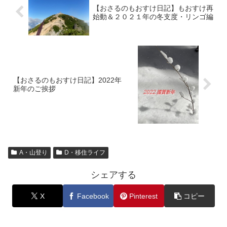
【おさるのもおすけ日記】もおすけ再
始動＆２０２１年の冬支度・リンゴ編
【おさるのもおすけ日記】2022年
新年のご挨拶
A・山登り
D・移住ライフ
シェアする
X
Facebook
Pinterest
コピー