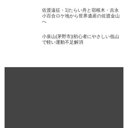
佐渡遠征・1|たらい舟と宿根木・吉永
小百合ロケ地から世界遺産の佐渡金山
へ
小泉山(茅野市)|初心者にやさしい低山
で軽い運動不足解消