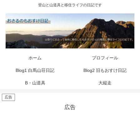
登山と山道具と移住ライフの日記です
ホーム
プロフィール
Blog1 白馬山荘日記
Blog2 旧もおすけ日記
B・山道具
大縦走
広告
広告