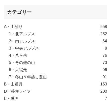
カテゴリー
A・山登り
558
1・北アルプス
232
2・南アルプス
64
3・中央アルプス
8
4・八ヶ岳
76
5・その他の山
73
6・大縦走
96
7・冬山＆年越し登山
91
B・山道具
153
D・移住ライフ
200
E・動画
7