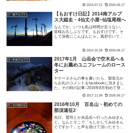
前を書きましょう、とペンが置いてあ
2015.07.21
2026.06.17
る。ある日の、なかじーのおやつにサイ
ンが。ここまでは普通。見つ...
【もおすけ日記】2014南アルプ
2・南アルプス
ス大縦走・4仙丈小屋~仙塩尾根へ
なんでか。いつも私は時間が足りない。
皆様お久しぶりです、もおすけです。そ
して深夜にこんばんにゃ。風邪引いて→
二日でほぼ治して仕事復帰して→働いて
→さぶちゃん＆トシくんと山行って→帰
2014.10.28
2026.06.17
宅→洗濯もできずにバタンQ 。その間
に、友人達にお手紙書いて...
2017年1月 山岳会で空木岳へ＆
3・中央アルプス
冬にお薦めユニフレームのロース
ター
ヤケーヌさんの事を書いたら、製造元か
らお礼のコメントをfacebookに頂きまし
た。その時の記事↓2016年8月初めて登る
百名山・火打山2よくぞもおすけのブログ
2017.11.09
2026.06.17
を見つけて下さって。こちらこそ、わざ
わざ有り難うございます。今の季節も涼
2016年10月 百名山・初めての
5・その他の山
しいから...
那須遠征2
先日、鷲羽とか水晶岳へ行ったみゆきん
ぐ。なんとそこで「もしかしてみゆきん
ぐですか？」と声を掛けて頂いたそう
な。なんでもその登山者さんは、このも