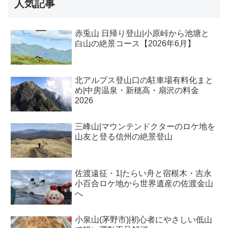
人気記事
赤兎山 日帰り登山|小原峠から池塘と
白山の絶景コース【2026年6月】
北アルプス登山口の駐車場有料化まと
め|中房温泉・新穂高・扇沢の料金
2026
三峰山|マウンテンドクターのロケ地を
山友と登る信州の絶景登山
佐渡遠征・1|たらい舟と宿根木・吉永
小百合ロケ地から世界遺産の佐渡金山
へ
小泉山(茅野市)|初心者にやさしい低山