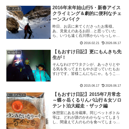
2016年末年始山行5・新春アイス
4・八ヶ岳
クライミング＆劇的に便利なチェ
ーンスパイク
昨日、お店に来てくださったお客様。
あ、見覚えのあるお顔…と思っていた
ら、いつも遠く石川県からいらっしゃる
ブログ読者さんでした。因みにこちらの
2016.02.21
2026.06.17
お客様。おやびんのお客様でもあるそう
で、身内共々お世話になっております
【もおすけ日記】更にもんきち先
A・山登り
ー。なぁんて、ご挨拶をしていた...
生が！
そんなわけでワタクシが、あっさりとや
る気を失ってまたもやさぼっていたもお
すけです。皆様こんにちにゃ。もうこの
ままサボってブログ休止しよっかなー、
なんて思っていたらいつもの神様からの
2015.06.17
2026.06.17
「書け書け攻撃」。くまこさんご夫妻、
ようちゃん、Y氏とブログ...
【もおすけ日記】2015年7月常念
1・北アルプス
～蝶ヶ岳くるりんパ山行＆女ソロ
テント泊大縦走・ザック編
休憩室にある冷蔵庫。同じペットボトル
等は、どれが誰のかわからなってしまう
し、間違えて人のものを食べてしまって
も困るから、と冷蔵庫に入れた品には名