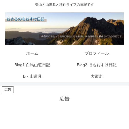
登山と山道具と移住ライフの日記です
ホーム
プロフィール
Blog1 白馬山荘日記
Blog2 旧もおすけ日記
B・山道具
大縦走
広告
広告