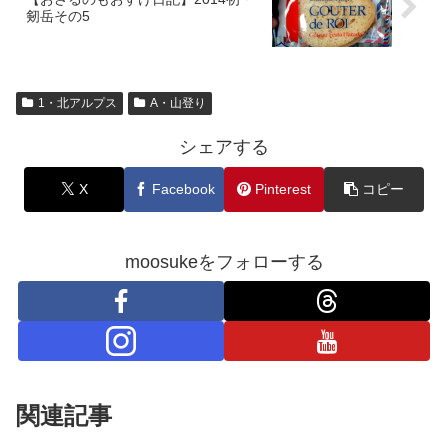
剱岳その5
1・北アルプス
A・山登り
シェアする
X
Facebook
Pinterest
コピー
moosukeをフォローする
関連記事