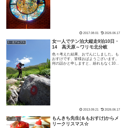
おすけブログの読者さんらしくみゆきん
ぐも、えらい喜びようでした。みゆきん
ぐってば、相変わらず人気者...
2017.08.01
2026.06.17
女一人でテン泊大縦走9泊10日・
1・北アルプス
14 高天原～ワリモ北分岐
色々考えた結果、おでんにしました。も
おすけです、皆様おぱようございます。
何の話かと申しますと、紛れもなく10月
の宴会山行。別名『もおすけの生誕祭in
八ヶ岳』でございます。皆に山の上まで
登らせて、しかも私のお誕生を祝わせよ
うって言う横暴極まり...
2013.09.21
2026.06.17
もんきち先生(＆もおすけ)からメ
A・山登り
リークリスマス☆