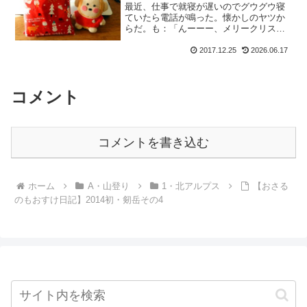
最近、仕事で就寝が遅いのでグウグウ寝
ていたら電話が鳴った。懐かしのヤツか
らだ。も：「んーーー、メリークリスマ
ス。。。」い：「メリークリスマス、っ
て思いっきり寝起きの声じゃないです
2017.12.25
2026.06.17
か。」久しぶりの電話の相手はイデゾ
ウ。朝からテンション高く、元...
コメント
コメントを書き込む
ホーム
A・山登り
1・北アルプス
【おさる
のもおすけ日記】2014初・剱岳その4