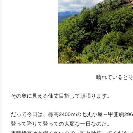
晴れていると
その奥に見える仙丈目指して頑張ります。
だって今日は、標高2400ｍの七丈小屋～甲斐駒296
登って降りて登っての大変な一日なのだ。