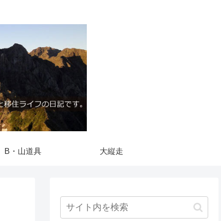
B・山道具
大縦走