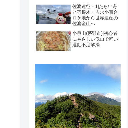
佐渡遠征・1|たらい舟
と宿根木・吉永小百合
ロケ地から世界遺産の
佐渡金山へ
小泉山(茅野市)|初心者
にやさしい低山で軽い
運動不足解消