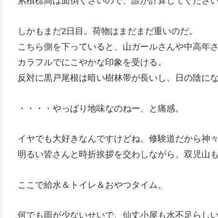
累積標高は面倒くさいので、誰か計算してくださ
しかもまだ2日目。荷物はまだまだ重いのだ。
こちら側を下っていると、山ガールさんや中高年
カラフルでにこやかな印象を受ける。
反対に黒戸尾根は暗い樹林帯が長いし、日の陰に
・・・・やっぱり地味なのねー、と痛感。
イヤでも大好きなんですけどね、修験道だから神
明るい皆さんと時折挨拶を交わしながら、双児山
ここで給水＆トイレ＆おやつタイム。
何でも雨が少ないせいで、仙丈小屋も水不足らし