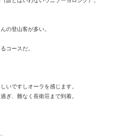
い（誰とはいわないウニゾーヨロシク）。
さんの登山客が多い。
なるコースだ。
々しいですしオーラを感じます。
も過ぎ、難なく長衛荘まで到着。
い。