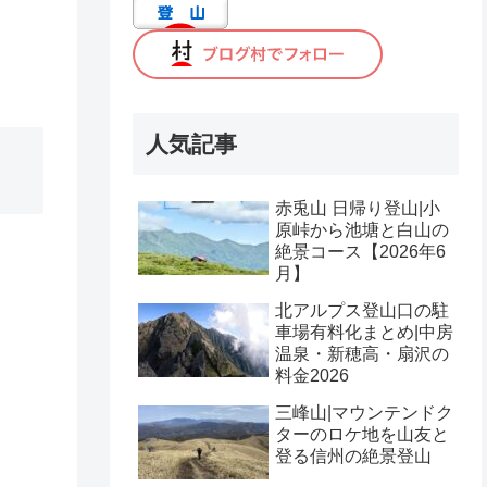
人気記事
赤兎山 日帰り登山|小
原峠から池塘と白山の
絶景コース【2026年6
月】
北アルプス登山口の駐
車場有料化まとめ|中房
温泉・新穂高・扇沢の
料金2026
三峰山|マウンテンドク
ターのロケ地を山友と
登る信州の絶景登山