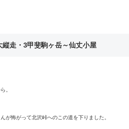
大縦走・3甲斐駒ヶ岳～仙丈小屋
から。
りんが怖がって北沢峠へのこの道を下りました。