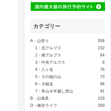
カテゴリー
A・山登り
558
1・北アルプス
232
2・南アルプス
64
3・中央アルプス
8
4・八ヶ岳
76
5・その他の山
73
6・大縦走
96
7・冬山＆年越し登山
91
B・山道具
153
D・移住ライフ
200