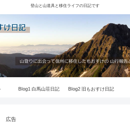
登山と山道具と移住ライフの日記です
ル
Blog1 白馬山荘日記
Blog2 旧もおすけ日記
広告