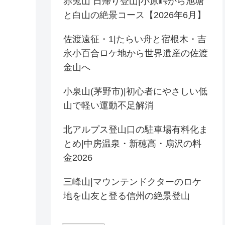
赤兎山 日帰り登山|小原峠から池塘
と白山の絶景コース【2026年6月】
佐渡遠征・1|たらい舟と宿根木・吉
永小百合ロケ地から世界遺産の佐渡
金山へ
小泉山(茅野市)|初心者にやさしい低
山で軽い運動不足解消
北アルプス登山口の駐車場有料化ま
とめ|中房温泉・新穂高・扇沢の料
金2026
三峰山|マウンテンドクターのロケ
地を山友と登る信州の絶景登山