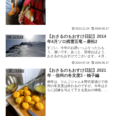
では書き放題なこの頃です↓言っときます
けど。あの最後の写真は、岩の上でふん
ぞり返ってるんでなくて、...
2013.11.24
2026.06.17
【おさるのもおすけ日記】2014
1・北アルプス
年4月ソロ残雪五竜～唐松2
すごい。今年のお誘いっぷりったらも
う、凄いです。あっと、皆様おぱよう、
おさるのもおすけでございます。４月か
ら続いていた同窓会×３のお誘いを皮切り
2014.07.19
2026.06.17
に、先月の休日90％山行、今月も３山
行、来月は大縦走。そして既に９月の山
【おさるのもおすけ日記】2021
D・移住ライフ
行のお誘いが３件。１０月...
年・信州の冬支度3・柚子編
例年は、りんごジャム＆野沢菜漬けで信
州の冬支度は終わるのですが。今年はさ
らに試練を与えて下さる恵みの神様。あ
りがとう。でも大変なのよ、どれもこれ
も。の、もおすけです。皆様こんにちに
ゃ。そもそも、作る量が一人暮らしの量
じゃないっつうのが一番の...