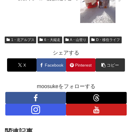
1・北アルプス
6・大縦走
A・山登り
D・移住ライフ
シェアする
X
Facebook
Pinterest
コピー
moosukeをフォローする
関連記事