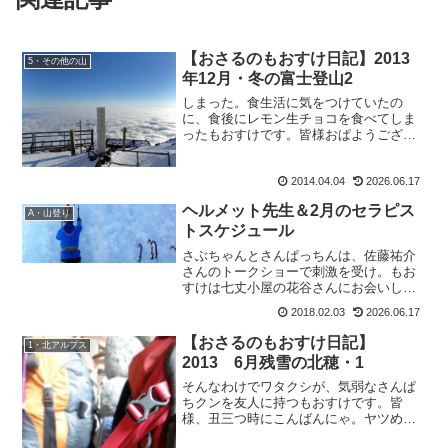
【おさるのもおすけ日記】2013
5・その他の山
年12月・冬の富士登山2
しまった。食生活に気をつけていたの
に、食後にレモン生チョコを食べてしま
ったもおすけです。皆様おぱようござい
ます。ついついテーブルの上に残ってた
チョコが、置きっ放しだったので。テ
2014.04.04
2026.06.17
ヘ。食べちった。これから暫くは野菜生
活魚生活で食事改善しないと、...
ヘルメット先生＆2月のセラピス
A・山登り
トスケジュール
さぶちゃんとさんぱっちんは、佐藤祐介
さんのトークショーで刺激を受け。もお
すけは七丈小屋の花谷さんにお会いし
て、刺激を受け。高校時代の親友・はる
2018.02.03
2026.06.17
ちゃんは、NHKのTVに映ったおやびんを
見て「あれ？この人って、おやびんさ
【おさるのもおすけ日記】
1・北アルプス
ん・・・！？」と、驚いて...
2013 6月残雪の北穂・1
そんなわけでワタクシが、気弱なさんぱ
ちクンを友人に持つもおすけです。皆
様、丑三つ時にこんばんにゃ。ヤツめ。
面と向かっては言えないくせに、ブログ