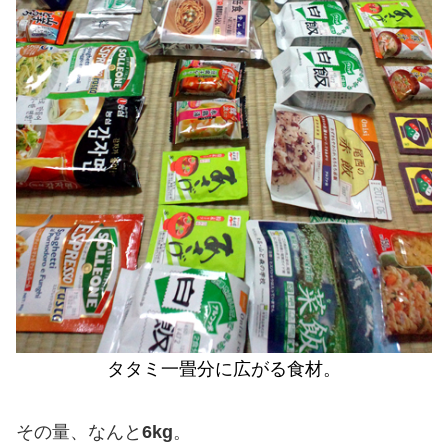
タタミ一畳分に広がる食材。
その量、なんと
6kg
。