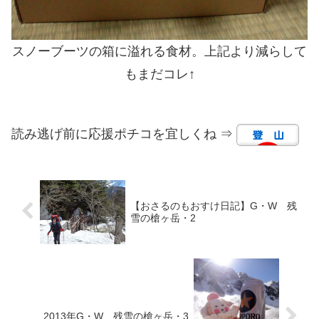
スノーブーツの箱に溢れる食材。上記より減らして
もまだコレ↑
読み逃げ前に応援ポチコを宜しくね ⇒
【おさるのもおすけ日記】G・W 残
雪の槍ヶ岳・2
2013年G・W 残雪の槍ヶ岳・3