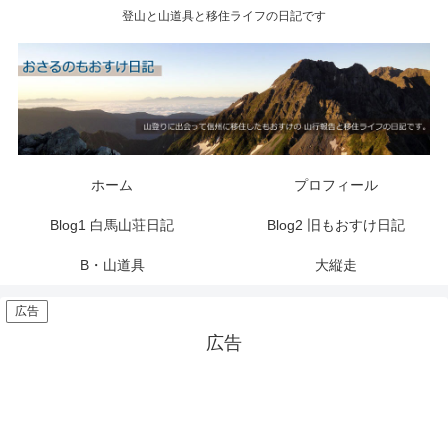
登山と山道具と移住ライフの日記です
ホーム
プロフィール
Blog1 白馬山荘日記
Blog2 旧もおすけ日記
B・山道具
大縦走
広告
広告