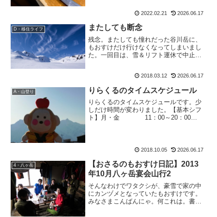
2022.02.21
2026.06.17
またしても断念
D・移住ライフ
残念。またしても憧れだった谷川岳に、
もおすけだけ行けなくなってしまいまし
た。一回目は、雪＆リフト運休で中止。
二回目は、まさかの2月の雨で中止。で、
ようやくの3回目だったのに、もおすけだ
2018.03.12
2026.06.17
け欠席。もおすけにとっては初めての山
だから、尚更一緒に登...
りらくるのタイムスケジュール
A・山登り
りらくるのタイムスケジュールです。少
しだけ時間が変わりました。【基本シフ
ト】月・金 11：00～20：00
火 10：00～19：00水・
木 休み土 10：00～
21：30日・祝日 11：00～22：
00※...
2018.10.05
2026.06.17
【おさるのもおすけ日記】2013
4・八ヶ岳
年10月八ヶ岳宴会山行2
そんなわけでワタクシが、豪雪で家の中
にカンヅメとなっていたもおすけです。
みなさまこんばんにゃ。何これは。書け
って事ですか？まあこんな事でもない
と、書き上がらないくらい写真も多いで