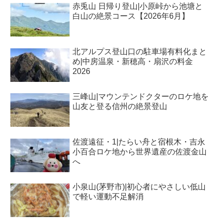
赤兎山 日帰り登山|小原峠から池塘と
白山の絶景コース【2026年6月】
北アルプス登山口の駐車場有料化まと
め|中房温泉・新穂高・扇沢の料金
2026
三峰山|マウンテンドクターのロケ地を
山友と登る信州の絶景登山
佐渡遠征・1|たらい舟と宿根木・吉永
小百合ロケ地から世界遺産の佐渡金山
へ
小泉山(茅野市)|初心者にやさしい低山
で軽い運動不足解消