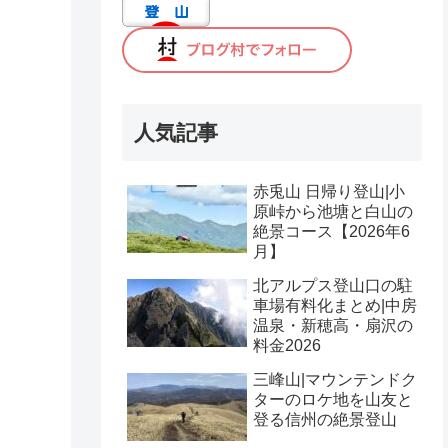
人気記事
赤兎山 日帰り登山|小
原峠から池塘と白山の
絶景コース【2026年6
月】
北アルプス登山口の駐
車場有料化まとめ|中房
温泉・新穂高・扇沢の
料金2026
三峰山|マウンテンドク
ターのロケ地を山友と
登る信州の絶景登山