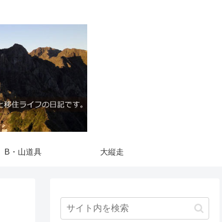
B・山道具
大縦走