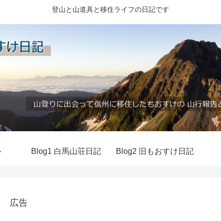
登山と山道具と移住ライフの日記です
ル
Blog1 白馬山荘日記
Blog2 旧もおすけ日記
広告