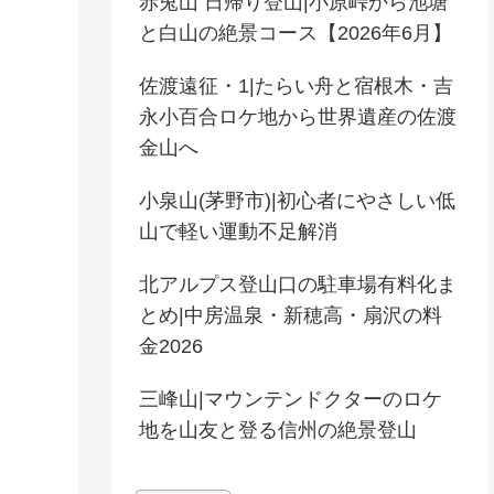
赤兎山 日帰り登山|小原峠から池塘
と白山の絶景コース【2026年6月】
佐渡遠征・1|たらい舟と宿根木・吉
永小百合ロケ地から世界遺産の佐渡
金山へ
小泉山(茅野市)|初心者にやさしい低
山で軽い運動不足解消
北アルプス登山口の駐車場有料化ま
とめ|中房温泉・新穂高・扇沢の料
金2026
三峰山|マウンテンドクターのロケ
地を山友と登る信州の絶景登山