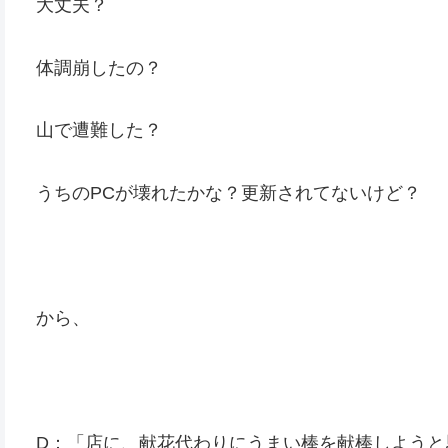
大丈夫？
体調崩したの？
山で遭難した？
うちのPCが壊れたかな？更新されてないけど？
から、
D：「店に、献花代わりにうまい棒を献棒しようと