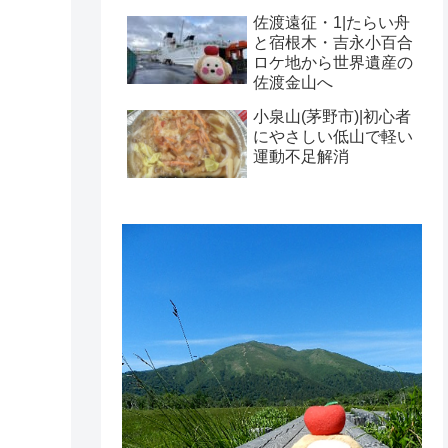
佐渡遠征・1|たらい舟
と宿根木・吉永小百合
ロケ地から世界遺産の
佐渡金山へ
小泉山(茅野市)|初心者
にやさしい低山で軽い
運動不足解消