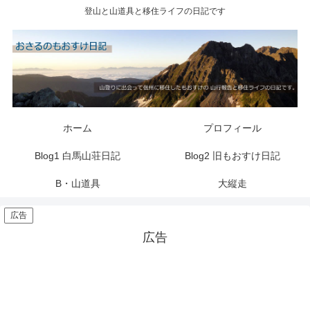
登山と山道具と移住ライフの日記です
ホーム
プロフィール
Blog1 白馬山荘日記
Blog2 旧もおすけ日記
B・山道具
大縦走
広告
広告