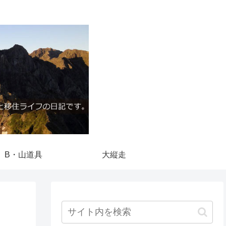
B・山道具
大縦走