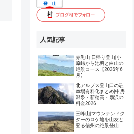
人気記事
赤兎山 日帰り登山|小
原峠から池塘と白山の
絶景コース【2026年6
月】
北アルプス登山口の駐
車場有料化まとめ|中房
温泉・新穂高・扇沢の
料金2026
三峰山|マウンテンドク
ターのロケ地を山友と
登る信州の絶景登山