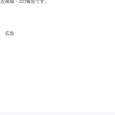
左稜線・2の報告です。
広告