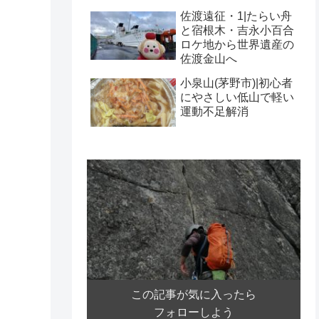
佐渡遠征・1|たらい舟
と宿根木・吉永小百合
ロケ地から世界遺産の
佐渡金山へ
小泉山(茅野市)|初心者
にやさしい低山で軽い
運動不足解消
この記事が気に入ったら
フォローしよう