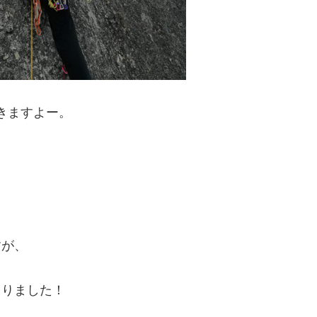
きますよー。
すが、
きりました！