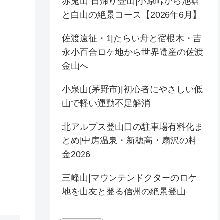
赤兎山 日帰り登山|小原峠から池塘
と白山の絶景コース【2026年6月】
佐渡遠征・1|たらい舟と宿根木・吉
永小百合ロケ地から世界遺産の佐渡
金山へ
小泉山(茅野市)|初心者にやさしい低
山で軽い運動不足解消
北アルプス登山口の駐車場有料化ま
とめ|中房温泉・新穂高・扇沢の料
金2026
三峰山|マウンテンドクターのロケ
地を山友と登る信州の絶景登山