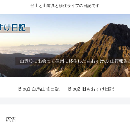
登山と山道具と移住ライフの日記です
ル
Blog1 白馬山荘日記
Blog2 旧もおすけ日記
広告