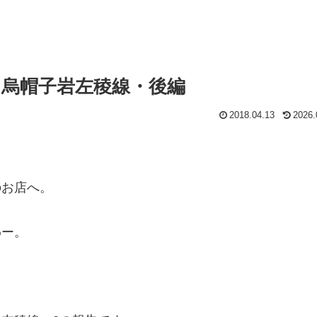
 烏帽子岩左稜線・後編
2018.04.13
2026.
のお店へ。
わー。
。