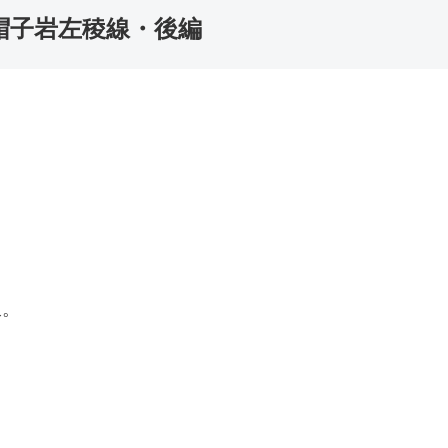
烏帽子岩左稜線・後編
坂。