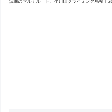
試練のマルチルート、小川山クライミング烏帽子岩