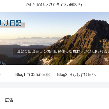
登山と山道具と移住ライフの日記です
ル
Blog1 白馬山荘日記
Blog2 旧もおすけ日記
広告