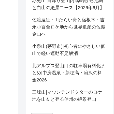
赤兎山 日帰り登山|小原峠から池塘
と白山の絶景コース【2026年6月】
佐渡遠征・1|たらい舟と宿根木・吉
永小百合ロケ地から世界遺産の佐渡
金山へ
小泉山(茅野市)|初心者にやさしい低
山で軽い運動不足解消
北アルプス登山口の駐車場有料化ま
とめ|中房温泉・新穂高・扇沢の料
金2026
三峰山|マウンテンドクターのロケ
地を山友と登る信州の絶景登山