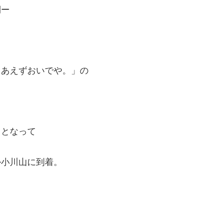
倒ー
りあえずおいでや。」の
ッとなって
か小川山に到着。