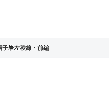
烏帽子岩左稜線・前編