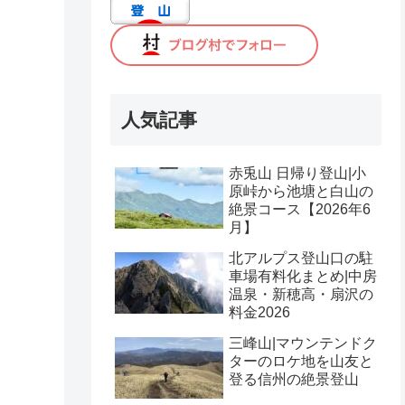
人気記事
赤兎山 日帰り登山|小
原峠から池塘と白山の
絶景コース【2026年6
月】
北アルプス登山口の駐
車場有料化まとめ|中房
温泉・新穂高・扇沢の
料金2026
三峰山|マウンテンドク
ターのロケ地を山友と
登る信州の絶景登山