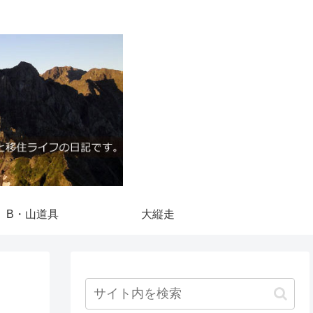
B・山道具
大縦走