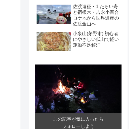
佐渡遠征・1|たらい舟
と宿根木・吉永小百合
ロケ地から世界遺産の
佐渡金山へ
小泉山(茅野市)|初心者
にやさしい低山で軽い
運動不足解消
この記事が気に入ったら
フォローしよう