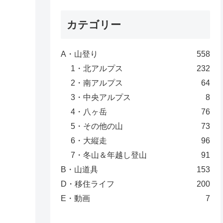
カテゴリー
A・山登り
558
1・北アルプス
232
2・南アルプス
64
3・中央アルプス
8
4・八ヶ岳
76
5・その他の山
73
6・大縦走
96
7・冬山＆年越し登山
91
B・山道具
153
D・移住ライフ
200
E・動画
7