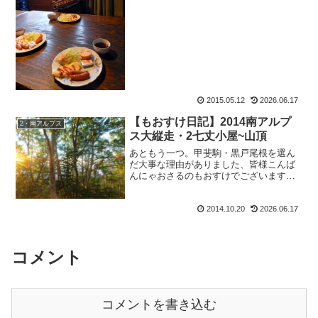
アンタ、暇だな？違うそうじゃない。遠
く岳沢方面から愛を感じるわ～っ♪て返信
しておいたもおすけです。皆様おぱよう
ございます。そう。頑...
2015.05.12
2026.06.17
【もおすけ日記】2014南アルプ
2・南アルプス
ス大縦走・2七丈小屋~山頂
あともう一つ。甲斐駒・黒戸尾根を選ん
だ大事な理由がありました、皆様こんば
んにゃおさるのもおすけでございます。
北沢峠からのコースを選ばなかった理
由。それは、『バスの時刻を調べるのが
2014.10.20
2026.06.17
面倒。』だったから。そうです。昔は大
好きだった時刻表での検索も...
コメント
コメントを書き込む