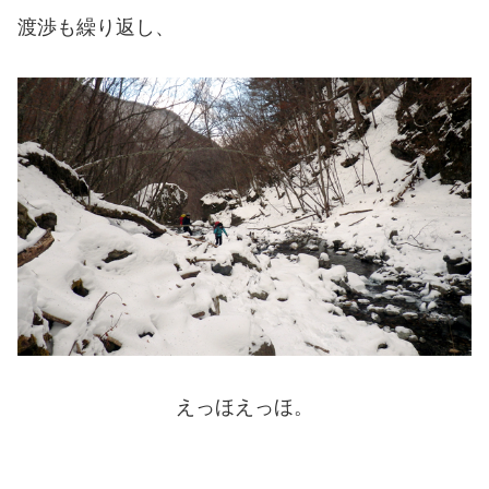
渡渉も繰り返し、
えっほえっほ。