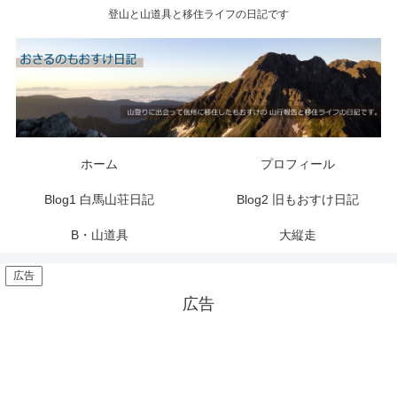
登山と山道具と移住ライフの日記です
ホーム
プロフィール
Blog1 白馬山荘日記
Blog2 旧もおすけ日記
B・山道具
大縦走
広告
広告