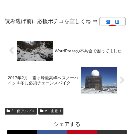
読み逃げ前に応援ポチコを宜しくね ⇒
WordPressの不具合で困ってました
2017年2月 霧ヶ峰最高峰へスノーハ
イク＆冬に必須チェーンスパイク
2・南アルプス
A・山登り
シェアする