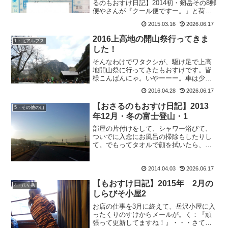
るのもおすけ日記】2014初・剱岳その8郵
便やさんが『クール便ですー。』と荷物
を置いていった。そそくさと駆け寄る、
2015.03.16
2026.06.17
もおすけと新人うえぴー。だって商品だ
ったら、クール便じゃないもん。それ
2016上高地の開山祭行ってきま
1・北アルプス
は、てんちょ宛のホ...
した！
そんなわけでワタクシが、駆け足で上高
地開山祭に行ってきたもおすけです。皆
様こんばんにゃ。いやーーー。車は少な
かったんですよ。沢渡駐車場の。替りに
2016.04.28
2026.06.17
多かったのが、観光バス。ツアー客の多
いこと多いこと。河童橋の周辺は9割方が
【おさるのもおすけ日記】2013
5・その他の山
外国人でした。すごい人...
年12月・冬の富士登山・1
部屋の片付けをして、シャワー浴びて、
ついでに入念にお風呂の掃除もしたりし
て。でもってタオルで顔を拭いたら、真
っ赤な血が。え？もう一回。ええ？？何
とワタクシ、鼻血が出ておりました。皆
2014.04.03
2026.06.17
様ご機嫌如何ですか？もおすけは、ちょ
っと気持ち悪うございます...
【もおすけ日記】2015年 2月の
4・八ヶ岳
しらびそ小屋2
お店の仕事を3月に終えて、岳沢小屋に入
ったくりのすけからメールが。く：『頑
張って更新してますね！』・・・さては