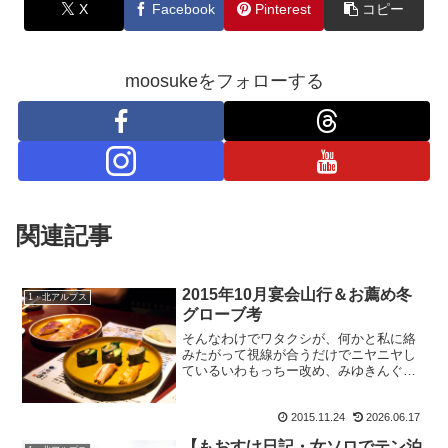
X
Facebook
Pinterest
コピー
moosukeをフォローする
関連記事
2015年10月宴会山行＆お薦め冬
1・北アルプス
グローブ考
そんなわけでワタクシが、何かと私に絡
みたがって視線が合うだけでニヤニヤし
ているいわもっちー改め、みゆきんぐを
後輩に持つもおすけです。皆様、深夜に
こんばんにゃ。って、どんだけアタシを
2015.11.24
2026.06.17
好きやねん。と言いたくなるほど嬉しそ
うにニヤニヤしながら後ろ...
【もおすけ日記・女ソロでテン泊