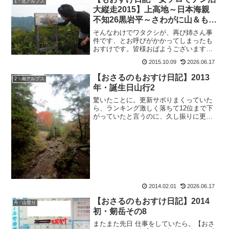
1・北アルプス
大縦走2015】上高地～日本海親
不知26黒岩平～さわがに山＆もお
すけ大注目ブランド
そんなわけでワタクシが、再び姉さん事
件です、とお呼びがかかってしまったも
おすけです。皆様おぱようございます。
お呼びを掛けてくれたのはこの人、リョ
2015.10.09
2026.06.17
ウさん。え？え？？ アタシってそんな
に突っ込みどころ多いブログ書いてる
【おさるのもおすけ日記】2013
2・南アルプス
の？イヤー自分では山行もブ...
年・誕生日山行2
驚いたことに。更新サボりまくっていた
ら、ランキング激しく落ちて12位まで下
がっていたと言うのに、久し振りに更新
したら一気に3位。皆様本当にありがとう
ございます。しかも季節は冬山だと言う
のに、ブログ上は秋山という体たらくぶ
りなのに。つくづくあ...
2014.02.01
2026.06.17
【おさるのもおすけ日記】2014
A・山登り
初・剱岳その8
またまた先日 仕事をしていたら。【おさ