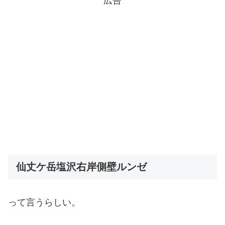
広告
仙丈ケ岳塩沢右岸側壁ルンゼ
って言うらしい。