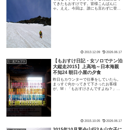
てきたもおすけです。皆様こんばんに
ゃ。ええ。今回は、誰にも言わずに登っ
てきました。だって、去年は爆弾低気圧
の最中に行って敗退（勿論想定内）。体
調とか体力の問題じゃなく登れなかっ
た、って悔しいじゃないですか...
2013.12.09
2026.06.17
【もおすけ日記・女ソロでテン泊
1・北アルプス
大縦走2015】上高地～日本海親
不知24 朝日小屋の夕食
昨日もカウンターで仕事をしていたら。
まっすぐ向かってきて下さったお客様
が、M：「もおすけさんですよね？」っ
て。ニット帽が似合う可愛い山ガールさ
んは、車山・安曇野散策の帰りにわざわ
ざ寄ってくださったようで、ありがとう
ございます！！そして、せっ...
2015.10.05
2026.06.17
2015年10月宴会山行3＆山女子に