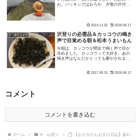
お。パッキングはおろか、夕食の片付け
さえもしていないぞ。まずいまずい。し
かも明日は10時間コース。初ルート。毎
月一つ初ルート、が当面のもおすけ目標
ですが、山を始めて4年も...
2014.11.02
2026.06.17
沢登りの必需品＆カッコウの鳴き
D・移住ライフ
声で目覚める朝＆松本うまいもん
今朝は、カッコウが間近で鳴く声で目が
冷めました。カッコウって大好き。あの
鳴き声はなんだかとっても癒やされま
す。この季節になったのねー。そして昨
日は最高に楽しい夜でした。久しぶりの
2017.05.31
2026.06.17
登山用品に興奮し（欲しいものがいっぱ
い）、懐かしのスタッフ達に...
コメント
コメントを書き込む
ホーム
A・山登り
【おさるのもおすけ日記】疲れ