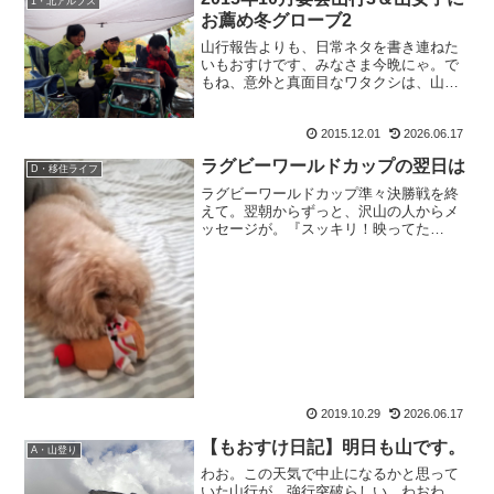
1・北アルプス
お薦め冬グローブ2
山行報告よりも、日常ネタを書き連ねた
いもおすけです、みなさま今晩にゃ。で
もね、意外と真面目なワタクシは、山行
報告途中には出来るだけ他の記事をUPし
たくないんですよ。そもそもカテゴリも
2015.12.01
2026.06.17
山ジャンルですから、多少はいいとして
も山ネタ以上に日常の記...
ラグビーワールドカップの翌日は
D・移住ライフ
ラグビーワールドカップ準々決勝戦を終
えて。翌朝からずっと、沢山の人からメ
ッセージが。『スッキリ！映ってた
よ。』『すまたんでも映ってたよー。』
『ミヤネヤで映ってたよ。』『ズムサタ
でも映ってたよー。』『Going! にも映っ
てました！』・・・皆...
2019.10.29
2026.06.17
【もおすけ日記】明日も山です。
A・山登り
わお。この天気で中止になるかと思って
いた山行が、強行突破らしい。わおわ