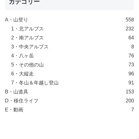
カテゴリー
A・山登り
558
1・北アルプス
232
2・南アルプス
64
3・中央アルプス
8
4・八ヶ岳
76
5・その他の山
73
6・大縦走
96
7・冬山＆年越し登山
91
B・山道具
153
D・移住ライフ
200
E・動画
7