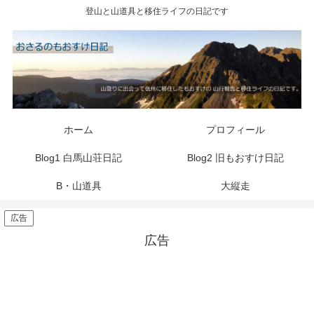
登山と山道具と移住ライフの日記です
ホーム
プロフィール
Blog1 白馬山荘日記
Blog2 旧もおすけ日記
B・山道具
大縦走
広告
広告