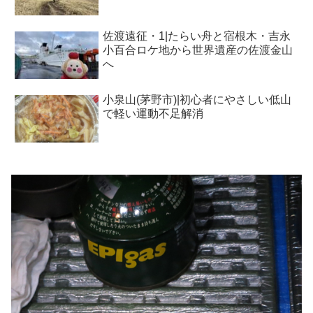
佐渡遠征・1|たらい舟と宿根木・吉永
小百合ロケ地から世界遺産の佐渡金山
へ
小泉山(茅野市)|初心者にやさしい低山
で軽い運動不足解消