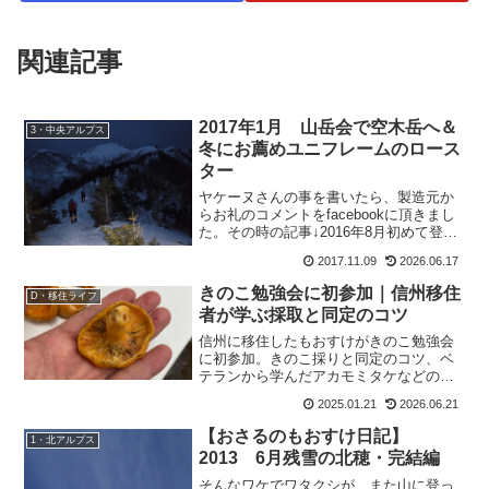
関連記事
2017年1月 山岳会で空木岳へ＆
3・中央アルプス
冬にお薦めユニフレームのロース
ター
ヤケーヌさんの事を書いたら、製造元か
らお礼のコメントをfacebookに頂きまし
た。その時の記事↓2016年8月初めて登る
百名山・火打山2よくぞもおすけのブログ
2017.11.09
2026.06.17
を見つけて下さって。こちらこそ、わざ
わざ有り難うございます。今の季節も涼
きのこ勉強会に初参加｜信州移住
D・移住ライフ
しいから...
者が学ぶ採取と同定のコツ
信州に移住したもおすけがきのこ勉強会
に初参加。きのこ採りと同定のコツ、ベ
テランから学んだアカモミタケなどの見
分け方、過去のきのこ中毒体験まで初心
2025.01.21
2026.06.21
者目線でレポートします。
【おさるのもおすけ日記】
1・北アルプス
2013 6月残雪の北穂・完結編
そんなワケでワタクシが、また山に登っ