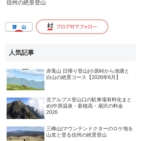
信州の絶景登山
人気記事
赤兎山 日帰り登山|小原峠から池塘と
白山の絶景コース【2026年6月】
北アルプス登山口の駐車場有料化まと
め|中房温泉・新穂高・扇沢の料金
2026
三峰山|マウンテンドクターのロケ地を
山友と登る信州の絶景登山