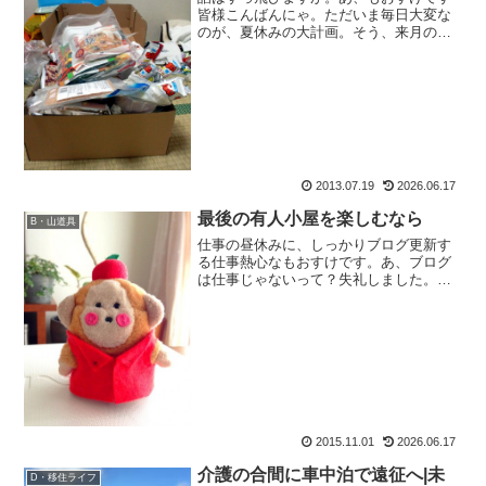
皆様こんばんにゃ。ただいま毎日大変な
のが、夏休みの大計画。そう、来月の大
縦走に向け、準備をしなければいけない
日々なのでございます。2013年8月 夏休
みの大縦走計画今年の夏休み。ずっと憧
れていた、立山から...
2013.07.19
2026.06.17
最後の有人小屋を楽しむなら
B・山道具
仕事の昼休みに、しっかりブログ更新す
る仕事熱心なもおすけです。あ、ブログ
は仕事じゃないって？失礼しました。で
も仕事以上に好きですわー。スポンサー
リンクで、その忙しい仕事ですが（本物
の仕事ですが） 。ラッキーな事に休日が
変わり、連休が取れまし...
2015.11.01
2026.06.17
介護の合間に車中泊で遠征へ|未
D・移住ライフ