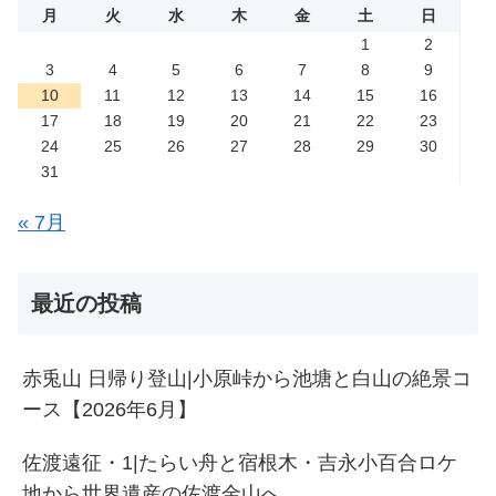
月
火
水
木
金
土
日
1
2
3
4
5
6
7
8
9
10
11
12
13
14
15
16
17
18
19
20
21
22
23
24
25
26
27
28
29
30
31
« 7月
最近の投稿
赤兎山 日帰り登山|小原峠から池塘と白山の絶景コ
ース【2026年6月】
佐渡遠征・1|たらい舟と宿根木・吉永小百合ロケ
地から世界遺産の佐渡金山へ