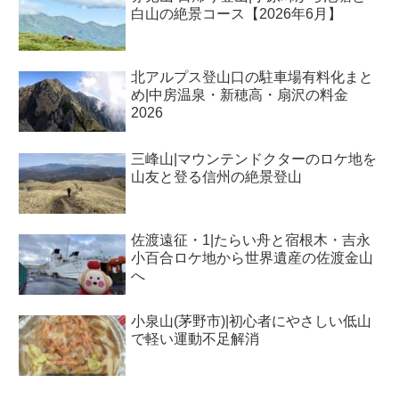
白山の絶景コース【2026年6月】
北アルプス登山口の駐車場有料化まと
め|中房温泉・新穂高・扇沢の料金
2026
三峰山|マウンテンドクターのロケ地を
山友と登る信州の絶景登山
佐渡遠征・1|たらい舟と宿根木・吉永
小百合ロケ地から世界遺産の佐渡金山
へ
小泉山(茅野市)|初心者にやさしい低山
で軽い運動不足解消