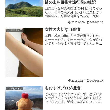
踏の山を目指す遠征前の雑記
山のような写真の整理に半日かけてぐっ
たり、それでも来月はいよいよ久しぶり
の遠征へ。介護の合間をぬって、完全車
中泊カスタムのもおすけ号で未踏の山を
2025.04.30
2026.06.20
目指します。遠征前のワクワクと、新し
い山道具Trytrailのデビュー予告を綴る雑
女性の大切な山事情
D・移住ライフ
記です。
本日、松本の街にも初雪が降りました。
よーーーやく。よーーーやく、冬が近づ
いてきたかな？と言う感じですね。その
くらい連日暖かかったわー、のもおすけ
です。皆様こんにちにゃ。スポンサーリ
ンク先日、「私もミュゼの予約、取りま
した！」という嬉しいご報...
2015.12.17
2026.06.17
もおすけブログ復活！
D・移住ライフ
そんなわけでワタクシが、ずっとブログ
をサボりまくっていたおさるのもおすけ
でございます。皆様こんばんにゃ。いや
ー、お久しぶりでございます。実家に帰
省してPC離れしたのをいい事に、そのま