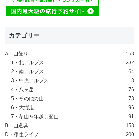
カテゴリー
A・山登り
558
1・北アルプス
232
2・南アルプス
64
3・中央アルプス
8
4・八ヶ岳
76
5・その他の山
73
6・大縦走
96
7・冬山＆年越し登山
91
B・山道具
153
D・移住ライフ
200