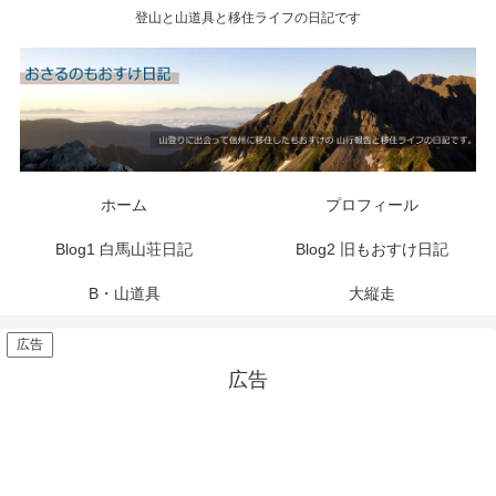
登山と山道具と移住ライフの日記です
ホーム
プロフィール
Blog1 白馬山荘日記
Blog2 旧もおすけ日記
B・山道具
大縦走
広告
広告