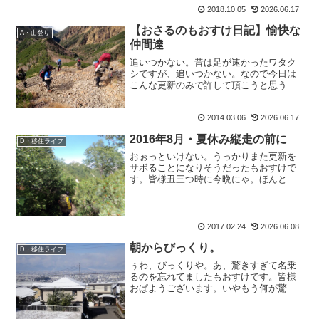
2018.10.05
2026.06.17
まブログ更新をすっとぼけてはや4ヶ月。
もうほとんどの皆様は...
【おさるのもおすけ日記】愉快な
A・山登り
仲間達
追いつかない。昔は足が速かったワタク
シですが、追いつかない。なので今日は
こんな更新のみで許して頂こうと思うも
おすけです。皆様こんばんにゃ。だぁっ
て、アナタ。たった一泊二日のこの山行
2014.03.06
2026.06.17
で、今の時点で加工した写真だけで160
枚。山行報告はまだ続く...
2016年8月・夏休み縦走の前に
D・移住ライフ
おぉっといけない。うっかりまた更新を
サボることになりそうだったもおすけで
す。皆様丑三つ時に今晩にゃ。ほんと、
光陰矢の如し。早すぎますって。うっか
りサボっていたら、2月も終わりじゃない
の。山もブログも。今頃慌てて冬山に行
きたくなっております（...
2017.02.24
2026.06.08
朝からびっくり。
D・移住ライフ
ぅわ、びっくりや。あ、驚きすぎて名乗
るのを忘れてましたもおすけです。皆様
おぱようございます。いやもう何が驚い
たって。昨日新しいブログに移行して、
仕事終わって帰宅して見たらランキング