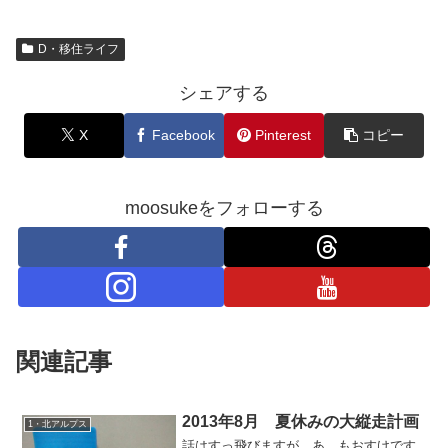
D・移住ライフ
シェアする
X
Facebook
Pinterest
コピー
moosukeをフォローする
関連記事
2013年8月 夏休みの大縦走計画
1・北アルプス
話はすっ飛びますが。あ、もおすけです