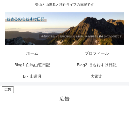
登山と山道具と移住ライフの日記です
ホーム
プロフィール
Blog1 白馬山荘日記
Blog2 旧もおすけ日記
B・山道具
大縦走
広告
広告