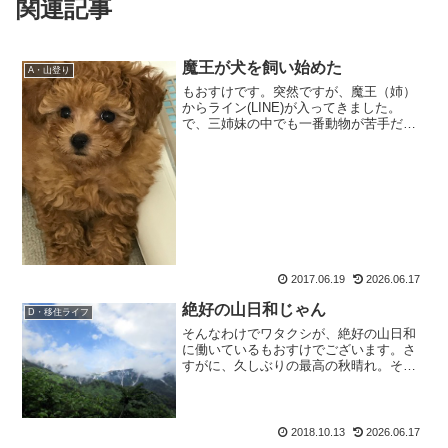
関連記事
魔王が犬を飼い始めた
A・山登り
もおすけです。突然ですが、魔王（姉）
からライン(LINE)が入ってきました。
で、三姉妹の中でも一番動物が苦手だっ
た魔王がなんと犬を飼い始めた、と。お
姉ちゃんが犬？もおすけが、子供の頃に
可愛がっていたモルモットさえも触れな
かったのになんと犬を...
2017.06.19
2026.06.17
絶好の山日和じゃん
D・移住ライフ
そんなわけでワタクシが、絶好の山日和
に働いているもおすけでございます。さ
すがに、久しぶりの最高の秋晴れ。そり
ゃー皆さま、お出掛けするよね。もおす
けも大層、山に行きとうございます。あ
あ、こんな事書いてる間に山行報告やら
なくちゃー。やっと写真加...
2018.10.13
2026.06.17