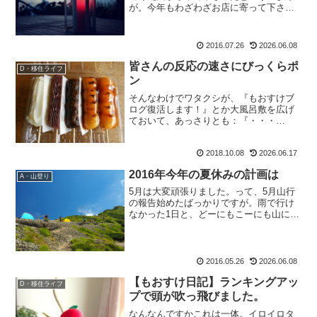
が。今年もわざわざお店に寄って下さい
ました。去年はガイドの玲奈さんと一緒
に来て下さったのに、もおすけは休み
で。二年越しにお会いすることが出来ま
2016.07.26
2026.06.08
した。なんでももおすけブロ...
皆さんの反応の速さにびっくらポ
D・移住ライフ
ン
そんなわけでワタクシが、『もおすけブ
ログ復活します！』とか大風呂敷を広げ
ておいて、あっさりとも：『・・・
お？ こんなに忙しいのに更新できるん
か？』と、早くも不安になりつつある も
2018.10.08
2026.06.17
おすけでございます。皆様 深夜に今晩
にゃ。それにしても驚いたの...
2016年今年の夏休みの計画は
A・山登り
5月は大変頑張りました。って、5月山行
の報告始めたばっかりですが。雨で行け
なかった1日と、どーにもこーにも山に行
く気すらなかった1日を除いて後は、全て
山に行きました。偉いぞもおすけ。なま
ぐさ坊主返上です。とか言って。読者様
やお客様から「今年...
2016.05.26
2026.06.08
【もおすけ日記】ランキングアッ
D・移住ライフ
プで頭が吹っ飛びました。
なんなんですかこれは一体。イロイロタ