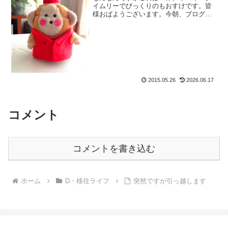
イムリーでびっくりのもおすけです。皆
様おぱようございます。今朝、ブログ村
見たらランキングがいきなり急上昇して
るじゃないですかっ！にゃぜ？・・・皆
も、そんなにパソコンに興味あったの？
いやいや、春なのに残雪の...
2015.05.26
2026.06.17
コメント
コメントを書き込む
ホーム
D・移住ライフ
突然ですが引っ越します