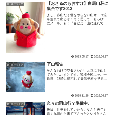
【おさるのもおすけ】白馬山荘に
D・移住ライフ
集合です2013
よし。春山だぞ雪をやらない山オトコ達
を連れて出るぞ！そう思って、もっぴー
にメール。も：『春だよ！山に連れて行
くよ！いつが都合いい？』って送った
ら、もっぴーちゃん、もっぴー：『そろ
そろ連絡が来る頃だと思ってました ＾
ー＾ 』ですって。なんか1...
2013.05.17
2026.06.17
下山報告
D・移住ライフ
そんなわけでワタクシが、元気に下山し
てきたもおすけです。皆様今晩にゃ。一
昨日、23時に帰宅して天気予報を見る
や、28日は降水確率70％。おおおおお。
降るじゃないですか。でもって、同行者
ユキエちゃんからはユ：「連日の仕事で
クタクタでバテるかも...
2018.11.28
2026.06.17
久々の雨山行？準備中。
D・移住ライフ
先日、仕事をしていたら。なんと去年も
遠く九州から来て下さったというMさん