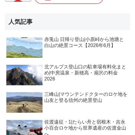
人気記事
赤兎山 日帰り登山|小原峠から池塘と
白山の絶景コース【2026年6月】
北アルプス登山口の駐車場有料化まと
め|中房温泉・新穂高・扇沢の料金
2026
三峰山|マウンテンドクターのロケ地を
山友と登る信州の絶景登山
佐渡遠征・1|たらい舟と宿根木・吉永
小百合ロケ地から世界遺産の佐渡金山
へ