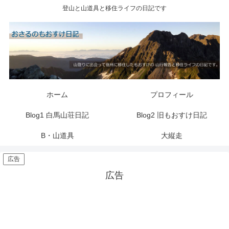
登山と山道具と移住ライフの日記です
ホーム
プロフィール
Blog1 白馬山荘日記
Blog2 旧もおすけ日記
B・山道具
大縦走
広告
広告