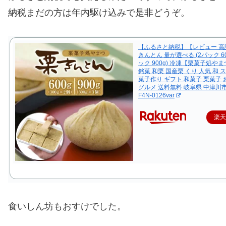
納税まだの方は年内駆け込みで是非どうぞ。
【ふるさと納税】【レビュー 高
きんとん 量が選べる (2パック 600
ック 900g) 冷凍【栗菓子処や
銘菓 和栗 国産栗 くり 人気 和 
菓子作り ギフト 和菓子 栗菓子
グルメ 送料無料 岐阜県 中津川市
F4N-0126var
楽
食いしん坊もおすけでした。