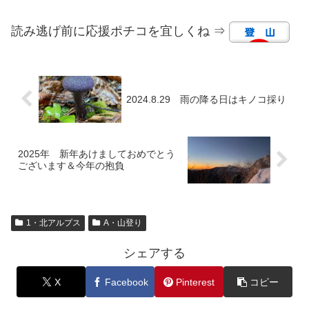
読み逃げ前に応援ポチコを宜しくね ⇒
2024.8.29 雨の降る日はキノコ採り
2025年 新年あけましておめでとう
ございます＆今年の抱負
1・北アルプス
A・山登り
シェアする
X
Facebook
Pinterest
コピー