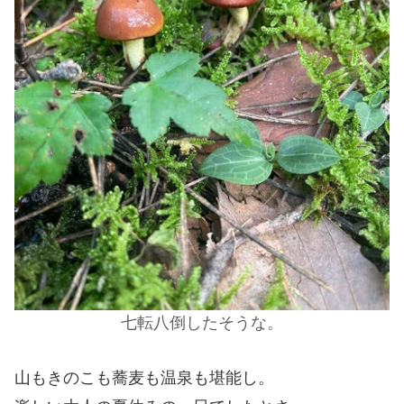
七転八倒したそうな。
山もきのこも蕎麦も温泉も堪能し。