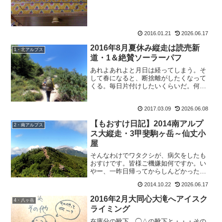
2016.01.21
2026.06.17
2016年8月夏休み縦走は読売新
1・北アルプス
道・1＆絶賛ソーラーパフ
あれよあれよと月日は経ってしまう。そ
して春になると、断捨離がしたくなって
くる。毎日片付けしたいくらいだ。何故
だろう。そして、「こんな事してないで
ブログ更新しなさいよアンタ。」と心で
2017.03.09
2026.06.08
自分にツッコミを入れてしまう。皆様お
ぱよう、おさるのもおすけ...
【もおすけ日記】2014南アルプ
2・南アルプス
ス大縦走・3甲斐駒ヶ岳～仙丈小
屋
そんなわけでワタクシが、病欠をしたも
おすけです。皆様ご機嫌如何ですか。い
やー、一昨日帰ってからしんどかったか
らご飯も食べずに寝て、起きてからさぶ
2014.10.22
2026.06.17
ちゃんとお話してそれからご飯食べた
ら、もう吐き気がしちゃって。朝になっ
2016年2月大同心大滝へアイスク
4・八ヶ岳
たら、体は熱いわ喉は痛いわ...
ライミング
在庫分の靴下。◯△の靴下と・・・その