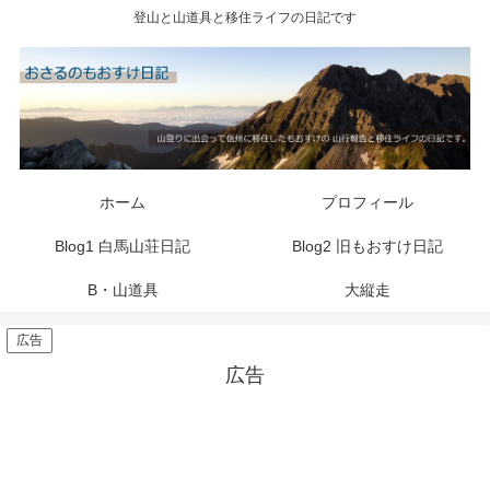
登山と山道具と移住ライフの日記です
ホーム
プロフィール
Blog1 白馬山荘日記
Blog2 旧もおすけ日記
B・山道具
大縦走
広告
広告