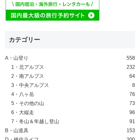
カテゴリー
A・山登り
558
1・北アルプス
232
2・南アルプス
64
3・中央アルプス
8
4・八ヶ岳
76
5・その他の山
73
6・大縦走
96
7・冬山＆年越し登山
91
B・山道具
153
D・移住ライフ
200