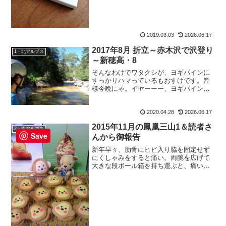
2019.03.03
2026.06.17
2017年8月 折立～赤木沢で沢登り
1・北アルプス
～新穂高・8
そんなわけでワタクシが、ヨギパインに
すっかりハマっているもおすけです。皆
様今晩にゃ。イヤーーー、ヨギパイン旨
いね。なくなるの早いし自分で作った方
が美味しそうだから、パイナップル酒を
2020.04.28
2026.06.17
作ろうかな等と最近では思っちゃってる
し。でもって、ヨギパイン...
2015年11月の鳳凰三山1＆読者さ
2・南アルプス
Save
んから御報告
新年早々、肋骨にヒビ入り脇を固定せず
にくしゃみをすると痛い。両腕を広げて
大きな段ボール箱を持ち運ぶと、痛い。
そんな私に栗の助は、栗：「もう一本、
折ったげましょうか。」と、シドイ事を
言ふ。ちょっと！アンタ、本当に痛いん
だから。少しは労わりなさ...