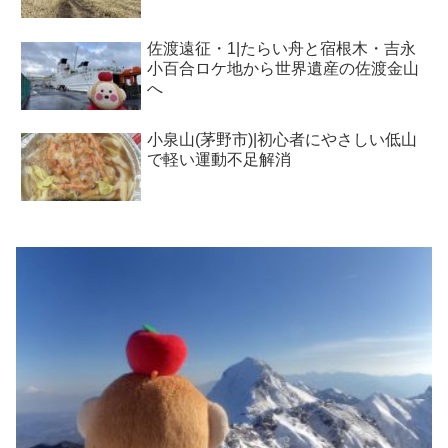
佐渡遠征・1|たらい舟と宿根木・吉永
小百合ロケ地から世界遺産の佐渡金山
へ
小泉山(茅野市)|初心者にやさしい低山
で軽い運動不足解消