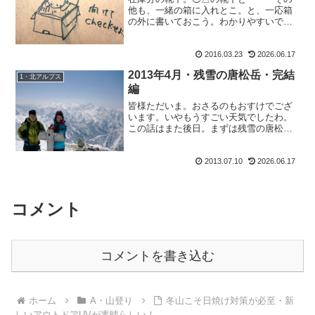
他も、一緒の箱に入れとこ。と、一応箱
の外に書いておこう。わかりやすいでし
ょ？大抵ね、皆ナイナイって探すのよ。
だからそれも書いておく、親切なもおす
2016.03.23
2026.06.17
けでございます。皆様こんばんにゃ。さ
あさあ、2月の山行もガン...
2013年4月・残雪の唐松岳・完結
1・北アルプス
編
皆様ただいま。おさるのもおすけでござ
います。いやもうすごい天気でしたわ。
この話はまた後日。まずは残雪の唐松
岳・完結編でございます。2013年4月・残
雪の唐松岳・完結編2013年 4月 13
2013.07.10
2026.06.17
日 快晴八方尾根スキー場・ゴンドラ乗
り場で並ぶ四人。...
コメント
コメントを書き込む
ホーム
A・山登り
冬山こそ日焼け対策が必至・新
しいアウトドアUVが素晴らしい！