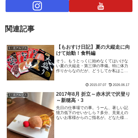
関連記事
【もおすけ日記】夏の大縦走に向
1・北アルプス
けて始動！食料編
そう。もうとっくに始めなくてはいけな
い夏の大縦走・第三弾の準備。特に体力
作りからなのだが、どうしてか私はこっ
ちから始めてしまう。【もおすけ日記】
夏の大縦走に向けて始動！食料編今年も
2015.07.07
2026.06.17
お世話になります。因みに去年は「超ふ
りかけ」だったが、今年は...
2017年8月 折立～赤木沢で沢登り
1・北アルプス
～新穂高・3
先日の仕事場での事。うーん、著しい記
憶力低下のせいかしら？多分、見覚えの
ないお客様からのご指名が。どなた様で
しょう、とか思っていたらドアが開いて
互いに『あっ！』。お客様：『あ、もお
すけさんだっ！』もおすけ：『あ、ブロ
グ読者様だっ！』そう、初...