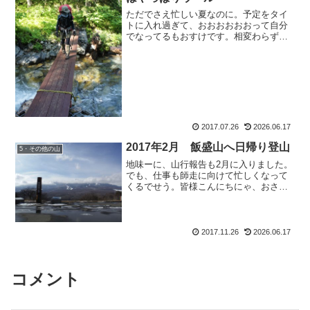
ただでさえ忙しい夏なのに。予定をタイ
トに入れ過ぎて、おおおおおおって自分
でなってるもおすけです。相変わらず猪
突猛進。あ、いいかも！ってなったら、
即行動してしまう母譲りの「待てないさ
ん」。後先を考えていないのかも知れま
せん（(多分きっと)。で...
2017.07.26
2026.06.17
2017年2月 飯盛山へ日帰り登山
5・その他の山
地味ーに、山行報告も2月に入りました。
でも、仕事も師走に向けて忙しくなって
くるでせう。皆様こんにちにゃ、おさる
のもおすけでございます。山も地味ーに
体力つけとかなきゃいけない時期だし、
何かと忙しい。のんびり過ごす、という
選択肢が私には与えられ...
2017.11.26
2026.06.17
コメント