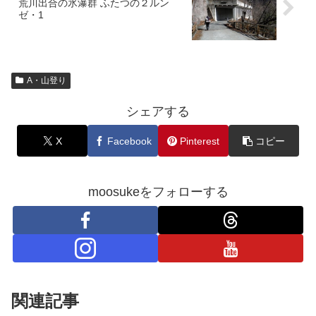
荒川出合の氷瀑群 ふたつの２ルン
ゼ・1
A・山登り
シェアする
X
Facebook
Pinterest
コピー
moosukeをフォローする
関連記事