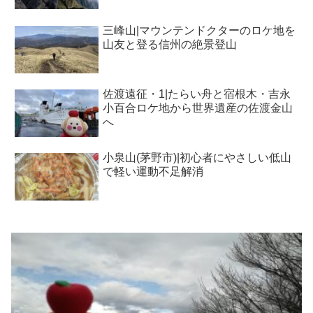
三峰山|マウンテンドクターのロケ地を
山友と登る信州の絶景登山
佐渡遠征・1|たらい舟と宿根木・吉永
小百合ロケ地から世界遺産の佐渡金山
へ
小泉山(茅野市)|初心者にやさしい低山
で軽い運動不足解消