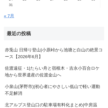
31
« 7月
最近の投稿
赤兎山 日帰り登山|小原峠から池塘と白山の絶景コ
ース【2026年6月】
佐渡遠征・1|たらい舟と宿根木・吉永小百合ロケ
地から世界遺産の佐渡金山へ
小泉山(茅野市)|初心者にやさしい低山で軽い運動
不足解消
北アルプス登山口の駐車場有料化まとめ|中房温