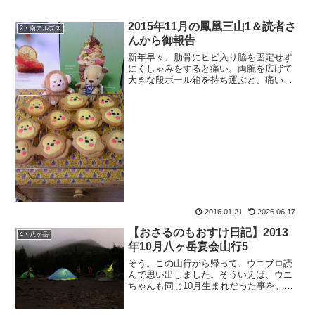
2015年11月の鳳凰三山1＆読者さ
2・南アルプス
んから御報告
新年早々、肋骨にヒビ入り脇を固定せず
にくしゃみをすると痛い。両腕を広げて
大きな段ボール箱を持ち運ぶと、痛い。
そんな私に栗の助は、栗：「もう一本、
折ったげましょうか。」と、シドイ事を
言ふ。ちょっと！アンタ、本当に痛いん
だから。少しは労わりなさ...
2016.01.21
2026.06.17
【おさるのもおすけ日記】2013
4・八ヶ岳
年10月八ヶ岳宴会山行5
そう。この山行から帰って、ウニブロ読
んで思い出しました。そういえば、ウニ
ちゃんも同じ10月生まれだった事を。そ
してそのウニブロ読んで『お誕生日おめ
でとうございます！』ってメールしたの