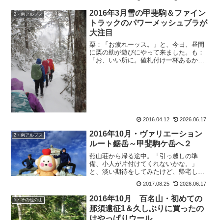
2016年3月雪の甲斐駒＆ファイン
2・南アルプス
トラックのパワーメッシュブラが
大注目
栗：「お疲れーッス。」と、今日、昼間
に栗の助が遊びにやって来ました。も：
「お、いい所に。値札付け一杯あるから
手伝ってよ。」栗：「やですよ。あ、ヤ
クルトもらいますよ。」も：「冷蔵庫に
入ってるよ。1個70円だからね。」栗：
「は？何の事ッスか？プ...
2016.04.12
2026.06.17
2016年10月・ヴァリエーション
2・南アルプス
ルート鋸岳～甲斐駒ケ岳へ２
燕山荘から帰る途中。「引っ越しの準
備、小人が片付けてくれないかな。」
と、淡い期待をしてみたけど、帰宅して
みると部屋はすっかり出て来た時のま
2017.08.25
2026.06.17
ま。子供の頃に読んだ童話で、一番好き
なのがグリム童話の「小人と靴屋」で
2016年10月 百名山・初めての
5・その他の山
す。寝ている間に宿題片付けてくれ...
那須遠征1＆久しぶりに買ったの
はやっぱりウール