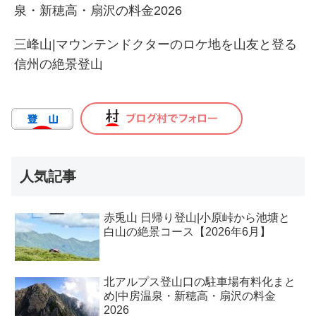
泉・新穂高・扇沢の料金2026
三峰山|マウンテンドクターのロケ地を山友と登る
信州の絶景登山
人気記事
赤兎山 日帰り登山|小原峠から池塘と
白山の絶景コース【2026年6月】
北アルプス登山口の駐車場有料化まと
め|中房温泉・新穂高・扇沢の料金
2026