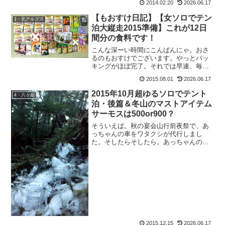
2014.02.20
2026.06.17
はまたしてもこうちゃんだけだったと
か。(私のお誕生日にも、...
【もおすけ日記】【女ソロでテン
1・北アルプス
泊大縦走2015準備】これが12日
間分の食料です！
こんな深ーい時間にこんばんにゃ。おさ
るのもおすけでございます。やっとパッ
キングがほぼ完了。それでは早速、毎年
恒例の「畳の上にズラッと整列！」いっ
2015.08.01
2026.06.17
てみよう！まずは、朝食＆夕食編。もう
すっかり定番の、お赤飯✕日数分＆お味
2015年10月超ゆるソロでテント
4・八ヶ岳
噌汁＆ふりかけが朝食です...
泊・後篇＆冬山のマストアイテム
サーモスは500or900？
そういえば。秋の宴会山行前夜祭で、あ
っちゃんの車をワタクシが代行しまし
た。そしたらそしたら。あっちゃんの
車、もおすけ号よりずっと鼻（前）が長
いの。スポンサーリンクも：「うわっ、
前ながっ！！」あ：「長くないよ、普通
だよ。」も：「イヤイヤ長いよ...
2015.12.15
2026.06.17