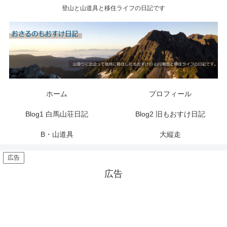
登山と山道具と移住ライフの日記です
ホーム
プロフィール
Blog1 白馬山荘日記
Blog2 旧もおすけ日記
B・山道具
大縦走
広告
広告