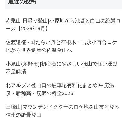
最近の投稿
赤兎山 日帰り登山|小原峠から池塘と白山の絶景コ
ース【2026年6月】
佐渡遠征・1|たらい舟と宿根木・吉永小百合ロケ
地から世界遺産の佐渡金山へ
小泉山(茅野市)|初心者にやさしい低山で軽い運動
不足解消
北アルプス登山口の駐車場有料化まとめ|中房温
泉・新穂高・扇沢の料金2026
三峰山|マウンテンドクターのロケ地を山友と登る
信州の絶景登山