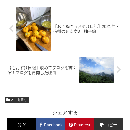
【おさるのもおすけ日記】2021年・
信州の冬支度3・柚子編
【もおすけ日記】改めてブログを書く
ぞ！ブログを再開した理由
A・山登り
シェアする
X
Facebook
Pinterest
コピー