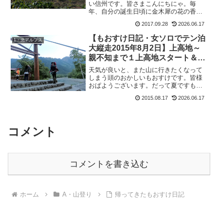
い信州です。皆さまこんにちにゃ。毎
年、自分の誕生日頃に金木犀の花の香り
がするのですが、今年は早い。もうすっ
2017.09.28
2026.06.17
かり秋ですよ。・・・・・急いで更新せ
ねば。って事で、書いていきます。前回
【もおすけ日記・女ソロでテン泊
1・北アルプス
に引き続き、さっちゃん＆ユ...
大縦走2015年8月2日】上高地～
親不知まで１上高地スタート＆今
回の忘れ物
天気が良いと、また山に行きたくなって
しまう頭のおかしいもおすけです。皆様
おぱようございます。だって夏ですも
ん。山好きなら、今行かなくていつ行く
2015.08.17
2026.06.17
の！って感じでしょ？ずっとずっと登っ
ていたい。本当に山が好きな人なら、そ
う思いますよね。でもね、体...
コメント
コメントを書き込む
ホーム
A・山登り
帰ってきたもおすけ日記