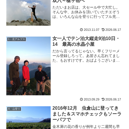
双六～槍ヶ岳へ
ただいまお店は、大セール中で大忙し。
そんな中、お休みを頂いていたチエぞう
は、いろんな山を登りに行ってフル充
電。麓の温泉にも入ってきたとかで、お
昼休みはその話題に。チ：『新潟にさ
2013.11.07
2026.06.17
ー、すごい鉄分の温泉があってよかった
よ。』も：『いいって言うのは...
女一人でテン泊大縦走9泊10日・
1・北アルプス
14 最高の水晶小屋
だから言ってるじゃない。早くフリーメ
ール登録しろって。あ皆さん忘れてまし
た、もおすけです。おぱようございま
す。それはもちろん、来月の宴会山行の
こと。各個人にメール送るの大変だか
ら、フリーメール登録して受信設定して
欲しいのにしてない人が二人。...
2013.09.29
2026.06.17
2016年12月 虫倉山に登ってき
A・山登り
ました＆スマホチェックもソーラ
ーパフで
金木犀の花の香りが例年より二週間も早