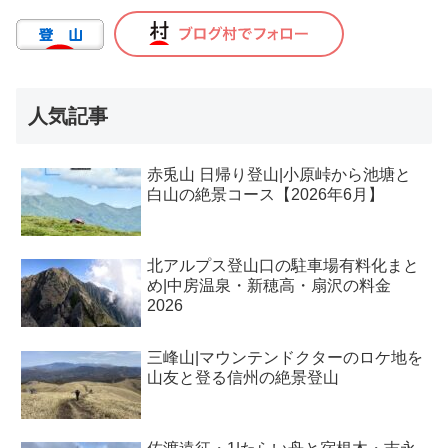
人気記事
赤兎山 日帰り登山|小原峠から池塘と
白山の絶景コース【2026年6月】
北アルプス登山口の駐車場有料化まと
め|中房温泉・新穂高・扇沢の料金
2026
三峰山|マウンテンドクターのロケ地を
山友と登る信州の絶景登山