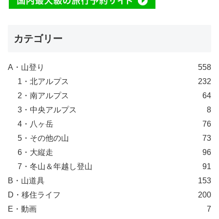
カテゴリー
A・山登り
558
1・北アルプス
232
2・南アルプス
64
3・中央アルプス
8
4・八ヶ岳
76
5・その他の山
73
6・大縦走
96
7・冬山＆年越し登山
91
B・山道具
153
D・移住ライフ
200
E・動画
7