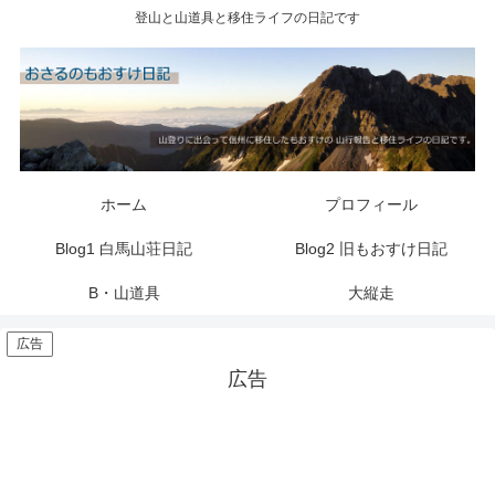
登山と山道具と移住ライフの日記です
ホーム
プロフィール
Blog1 白馬山荘日記
Blog2 旧もおすけ日記
B・山道具
大縦走
広告
広告