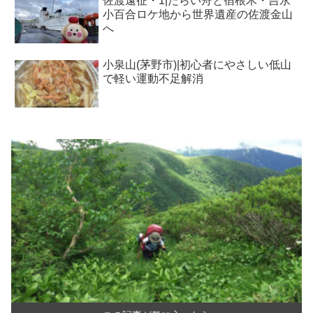
佐渡遠征・1|たらい舟と宿根木・吉永
小百合ロケ地から世界遺産の佐渡金山
へ
小泉山(茅野市)|初心者にやさしい低山
で軽い運動不足解消