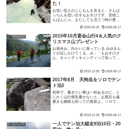
た！
お笑い芸人のふじもんを見ると、さんぱ
っちんを思い出すもおすけです。皆様こ
んばんにゃ。またしても丑三つ時の更
新。眠いけど。書いていきましょう。三
2016.02.25
2026.06.17
日目の山行報告です。2016年末年始山行
6・新春アイスクライミング2016年1月3
2015年10月宴会山行4＆人気のク
1・北アルプス
日 快晴今日も更...
リスマス山プレゼント
お昼休み。向かいに座っている みゆきん
ぐが話しかけてくる。み：「もおすけさ
ん、キャンディキャンディって知ってま
すか？」も：「知ってるよ。テリーがか
っこよくて、でもテリーはキャンディが
2015.12.05
2026.06.17
好きだったのにしおらし気にしてたスザ
ナが上手いこと取っちゃ...
2017年8月 天狗岳をソロでテン
A・山登り
ト泊2
前枠で、書きたい事は一杯あるのに。と
にかく山行報告書かないと。お風呂も歯
磨きも睡眠も削っての更新よ。ソロで気
ままなテント泊２です。2017年8月 本谷
温泉＆天狗岳をソロでテント泊22017年8
2018.12.09
2026.06.17
月9日 快晴麦草峠からてくてく歩く。八
ヶ岳はやっ...
一人でテン泊大縦走9泊10日・20
1・北アルプス