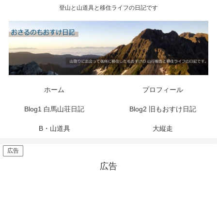
登山と山道具と移住ライフの日記です
ホーム
プロフィール
Blog1 白馬山荘日記
Blog2 旧もおすけ日記
B・山道具
大縦走
広告
広告