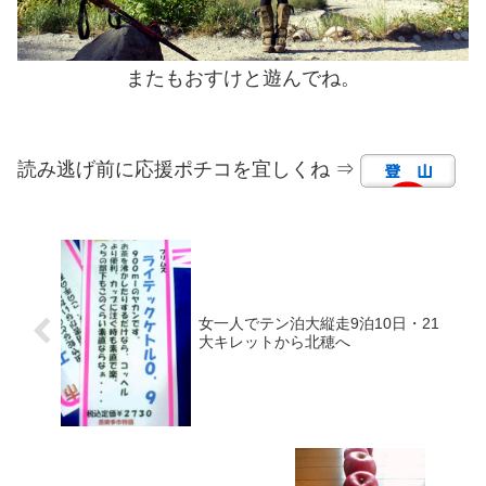
またもおすけと遊んでね。
読み逃げ前に応援ポチコを宜しくね ⇒
女一人でテン泊大縦走9泊10日・21
大キレットから北穂へ