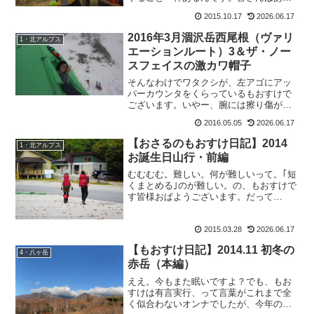
ませんか？スポンサーリンクもおすけ
2015.10.17
2026.06.17
は、やること一杯です。友達にメールし
なくちゃいけないし、手紙も書きたい
2016年3月涸沢岳西尾根（ヴァリ
1・北アルプス
し、掃除も洗濯もしなくちゃいけ...
エーションルート）3＆ザ・ノー
スフェイスの激カワ帽子
そんなわけでワタクシが、左アゴにアッ
パーカウンタをくらっているもおすけで
ございます。いやー、腕には擦り傷が無
数。足はブユに刺されてパンパン（5月で
2016.05.05
2026.06.17
刺された！）でもって、一番目立つアゴ
は腫れてしまって、大きな青あざが。明
【おさるのもおすけ日記】2014
1・北アルプス
日、フクちゃんや山Pに...
お誕生日山行・前編
むむむむ。難しい。何が難しいって。｢短
くまとめる｣のが難しい。の、もおすけで
す皆様おぱようございます。だって
ね！？小学生の頃、赤毛のアンを読んだ
時に思ったんですよ。も：『あ、私もア
2015.03.28
2026.06.17
ンとそっくりだ。短くまとめて話せな
い。』って。だから赤毛のア...
【もおすけ日記】2014.11 初冬の
4・八ヶ岳
赤岳（本編）
ええ。今もまた眠いですよ？でも、もお
すけは有言実行、って言葉がこれまで全
く似合わないオンナでしたが、今年のも