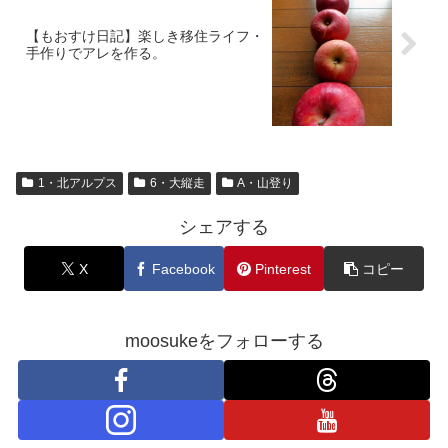
【もおすけ日記】楽しき移住ライフ・
手作りでアレを作る。
1・北アルプス
6・大縦走
A・山登り
シェアする
X
Facebook
Pinterest
コピー
moosukeをフォローする