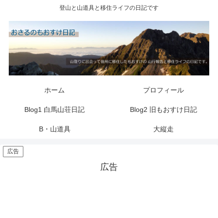
登山と山道具と移住ライフの日記です
ホーム
プロフィール
Blog1 白馬山荘日記
Blog2 旧もおすけ日記
B・山道具
大縦走
広告
広告