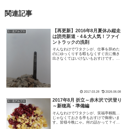
関連記事
【再更新】2016年8月夏休み縦走
1・北アルプス
は読売新道・4＆大人気！ファイ
ントラックの洗剤
そんなわけでワタクシが、仕事を辞めた
のにゆっくりする暇もなくすぐ次に働き
出さなくてはいけないもおすけです。皆
さまこんにちにゃ。そうなのよー。働か
ざる者食うべからず。おまんま食い上げ
になっちゃいますからね。でも、これか
らはもう少しブログ更新を...
2017.03.28
2026.06.08
2017年8月 折立～赤木沢で沢登り
1・北アルプス
～新穂高・準備編
そんなわけでワタクシが、笑福亭鶴瓶…
じゃなくておさる亭もおすけで御座いま
す。皆様今晩にゃ。何の話かって？イエ
実は、昨日行ったアイスクライミング