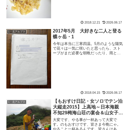
で、とうとうもおすけもつるべで登るこ
とが出来ました。それはつまり、リード
を二人で交代しながら登って...
2018.12.21
2026.06.17
2017年5月 大好きな二人と登る
1・北アルプス
蝶ヶ岳・1
今年は本当に三寒四温。5月のような陽気
で花々は一気に咲いたと思ったら、スト
ーブがまだ必要な朝晩だったり、雨と風
で桜は一気に散ってしまうし。山の準備
も、何着ていいか迷う所。そんなもおす
けが、パッキングもしないでおくる山行
報告。今回は、大大大好...
2018.04.15
2026.06.17
【もおすけ日記・女ソロでテン泊
1・北アルプス
大縦走2015】上高地～日本海親
不知29栂海山荘の宴会＆山女子の
ムダ毛事情
大変です、やる事が一杯あって大変で
す。のもおすけです、皆さま今晩にゃ。
やること一杯あるんです。皆さんはあり