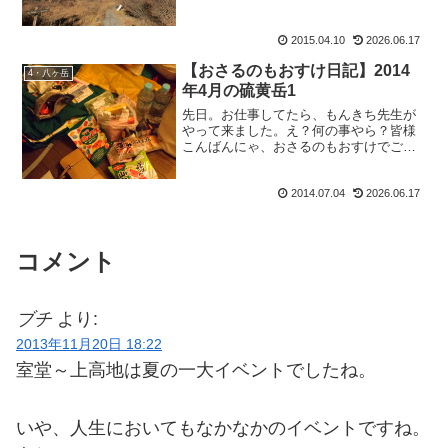
おすけは違うんです。もうオオカミもお
すけは卒業です、おめでとうアタシ。あ
りがとうアタシ。そんな一人ボケ突っ込
2015.04.10
2026.06.17
みは放っておいて更新です...
【おさるのもおすけ日記】2014
4・八ヶ岳
年4月の硫黄岳1
先日。お仕事してたら、もんきち先生が
やって来ました。え？何の事やら？皆様
こんばんにゃ、おさるのもおすけでござ
います。何の事かと申しますと、先日山
登りがてらお店に来て下さった あいのじ
2014.07.04
2026.06.17
さん。頂いた沢山の紙袋の中に入ってい
たのが、なんと二代目も...
コメント
ブチ
より:
2013年11月20日 18:22
室堂～上高地は夏の一大イベントでしたね。
いや、人生においてもなかなかのイベントですね。