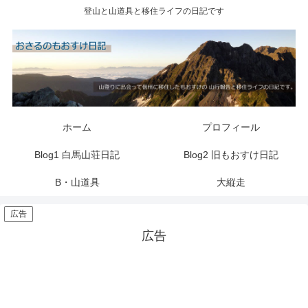
登山と山道具と移住ライフの日記です
ホーム
プロフィール
Blog1 白馬山荘日記
Blog2 旧もおすけ日記
B・山道具
大縦走
広告
広告