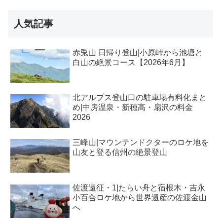
人気記事
赤兎山 日帰り登山|小原峠から池塘と
白山の絶景コース【2026年6月】
北アルプス登山口の駐車場有料化まと
め|中房温泉・新穂高・扇沢の料金
2026
三峰山|マウンテンドクターのロケ地を
山友と登る信州の絶景登山
佐渡遠征・1|たらい舟と宿根木・吉永
小百合ロケ地から世界遺産の佐渡金山
へ