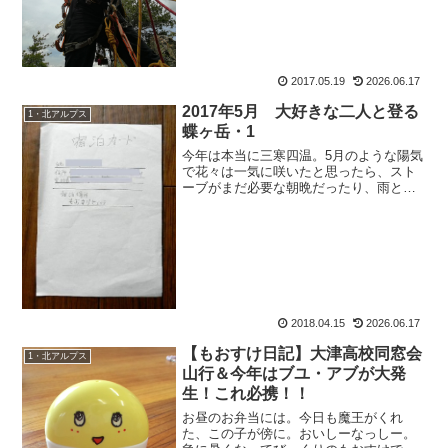
くれるわねぇ。ありがたいわ...
2017.05.19
2026.06.17
2017年5月 大好きな二人と登る
1・北アルプス
蝶ヶ岳・1
今年は本当に三寒四温。5月のような陽気
で花々は一気に咲いたと思ったら、スト
ーブがまだ必要な朝晩だったり、雨と風
で桜は一気に散ってしまうし。山の準備
も、何着ていいか迷う所。そんなもおす
けが、パッキングもしないでおくる山行
報告。今回は、大大大好...
2018.04.15
2026.06.17
【もおすけ日記】大津高校同窓会
1・北アルプス
山行＆今年はブユ・アブが大発
生！これ必携！！
お昼のお弁当には。今日も魔王がくれ
た、この子が傍に。おいしーなっしー。