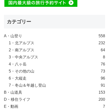
カテゴリー
A・山登り
558
1・北アルプス
232
2・南アルプス
64
3・中央アルプス
8
4・八ヶ岳
76
5・その他の山
73
6・大縦走
96
7・冬山＆年越し登山
91
B・山道具
153
D・移住ライフ
200
E・動画
7