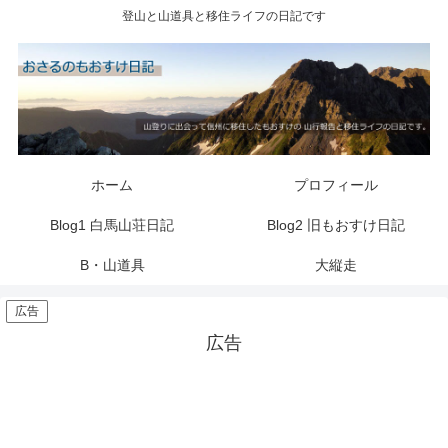
登山と山道具と移住ライフの日記です
ホーム
プロフィール
Blog1 白馬山荘日記
Blog2 旧もおすけ日記
B・山道具
大縦走
広告
広告