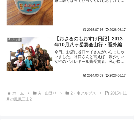
急に暑くなってびっくりのもおすけで
す。皆様こんにちにゃ。ああ暑い。こん
なに暑くて縦走できるのだろうか。て
か、その前に足痛めました。早速 整骨
院に行きました。そう、あの靭帯...
2015.07.16
2026.06.17
【おさるのもおすけ日記】2013
4・八ヶ岳
年10月八ヶ岳宴会山行・番外編
今日。お店に谷口ケイさんがいらっしゃ
いました。谷口さんと言えば、数少ない
女性のピオレドール賞受賞者。私が接客
していなかったら、握手して頂きたかっ
たわー。だって、いっぱいパワーを頂け
2014.03.09
2026.06.17
そうじゃないですか。でも、残念ながら
声を掛ける時間がなく、出...
ホーム
A・山登り
2・南アルプス
2015年11
月の鳳凰三山2