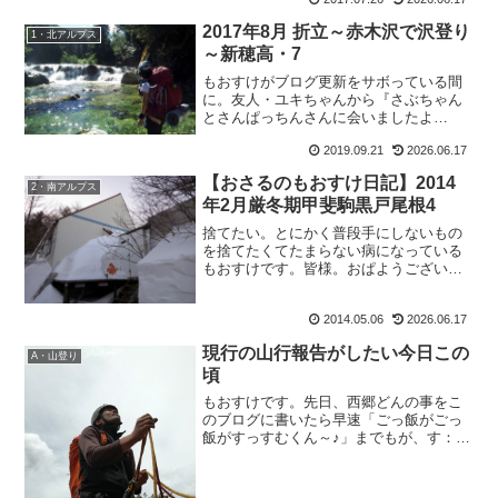
2017年8月 折立～赤木沢で沢登り
1・北アルプス
～新穂高・7
もおすけがブログ更新をサボっている間
に。友人・ユキちゃんから『さぶちゃん
とさんぱっちんさんに会いましたよ
ー。』と連絡が。そしてシロさんからも
2019.09.21
2026.06.17
『黒部源流で、さぶちゃんとさんぱっち
んにまさかの遭遇！』と。魚津では友達
【おさるのもおすけ日記】2014
夫婦のトモさん＆ヨッペさんと...
2・南アルプス
年2月厳冬期甲斐駒黒戸尾根4
捨てたい。とにかく普段手にしないもの
を捨てたくてたまらない病になっている
もおすけです。皆様。おぱようございま
す。普段手にしないということは、結局
は必要としていないもの。使わないと、
2014.05.06
2026.06.17
モノの持つエネルギーが停滞するから運
気も停滞してしまう。など...
現行の山行報告がしたい今日この
A・山登り
頃
もおすけです。先日、西郷どんの事をこ
のブログに書いたら早速「ごっ飯がごっ
飯がすっすむくん～♪」までもが、す：
「僕のことも書いて下さいよ！」と、リ
クエスト頂きました。山やってないの
に、二人共よくこのブログチェックして