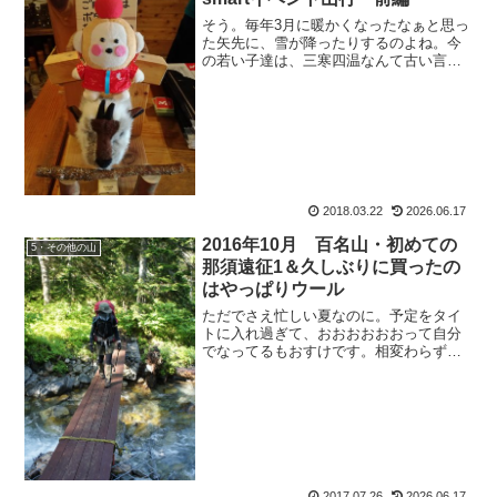
そう。毎年3月に暖かくなったなぁと思っ
た矢先に、雪が降ったりするのよね。今
の若い子達は、三寒四温なんて古い言葉
は知ってるのかなぁ。なんて思ふ、昭和
40年代型ロボットのもおすけです。皆様
今晩にゃ。お？タイトルを見て、山行報
告の年代が全然違うぞ...
2018.03.22
2026.06.17
2016年10月 百名山・初めての
5・その他の山
那須遠征1＆久しぶりに買ったの
はやっぱりウール
ただでさえ忙しい夏なのに。予定をタイ
トに入れ過ぎて、おおおおおおって自分
でなってるもおすけです。相変わらず猪
突猛進。あ、いいかも！ってなったら、
即行動してしまう母譲りの「待てないさ
ん」。後先を考えていないのかも知れま
せん（(多分きっと)。で...
2017.07.26
2026.06.17