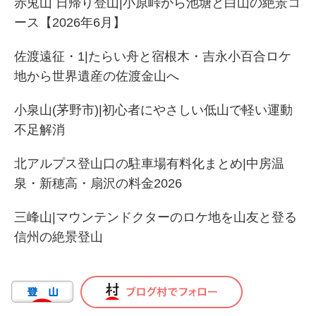
赤兎山 日帰り登山|小原峠から池塘と白山の絶景コ
ース【2026年6月】
佐渡遠征・1|たらい舟と宿根木・吉永小百合ロケ
地から世界遺産の佐渡金山へ
小泉山(茅野市)|初心者にやさしい低山で軽い運動
不足解消
北アルプス登山口の駐車場有料化まとめ|中房温
泉・新穂高・扇沢の料金2026
三峰山|マウンテンドクターのロケ地を山友と登る
信州の絶景登山