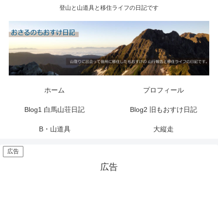
登山と山道具と移住ライフの日記です
ホーム
プロフィール
Blog1 白馬山荘日記
Blog2 旧もおすけ日記
B・山道具
大縦走
広告
広告