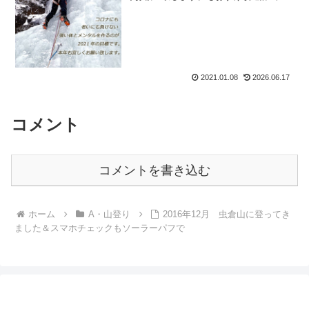
途中経過んで。改造計画の途中経過です
が。山のアフターケア＆もおすけ改造計
画②結構頑張っていたんですよ。結構っ
ていうよりも、人生過去最大...
2021.01.08
2026.06.17
コメント
コメントを書き込む
ホーム
A・山登り
2016年12月 虫倉山に登ってき
ました＆スマホチェックもソーラーパフで