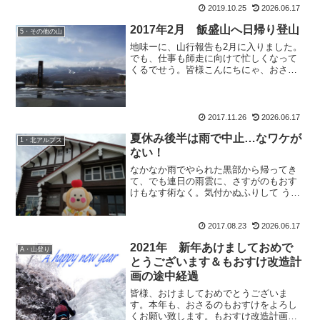
だって？ じゃあラグビーの話しよ！』そ
2019.10.25
2026.06.17
う。なんとトモさんは高校時代、ラグビ
ー部だったのだ。も：『ボール持ってる
2017年2月 飯盛山へ日帰り登山
5・その他の山
人がさ、タックルされ...
地味ーに、山行報告も2月に入りました。
でも、仕事も師走に向けて忙しくなって
くるでせう。皆様こんにちにゃ、おさる
のもおすけでございます。山も地味ーに
体力つけとかなきゃいけない時期だし、
何かと忙しい。のんびり過ごす、という
選択肢が私には与えられ...
2017.11.26
2026.06.17
夏休み後半は雨で中止…なワケが
1・北アルプス
ない！
なかなか雨でやられた黒部から帰ってき
て、でも連日の雨雲に、さすがのもおす
けもなす術なく。気付かぬふりして うっ
ちゃってた引っ越しの荷作りしたはいい
が、三日目の今日もどんより雲。……こ
2017.08.23
2026.06.17
のまま四連休を潰してなるものか、と雨
の中、ご近所のこの山へ...
2021年 新年あけましておめで
A・山登り
とうございます＆もおすけ改造計
画の途中経過
皆様、おけましておめでとうございま
す。本年も、おさるのもおすけをよろし
くお願い致します。もおすけ改造計画の