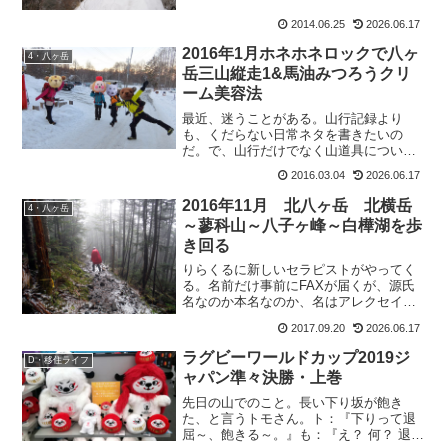
んですよ。お山のもおすけが!?って皆さ
2014.06.25
2026.06.17
んお思いでしょ？そうなんです。だって
もともと女人禁制が多かった...
2016年1月ホネホネロックで八ヶ
4・八ヶ岳
岳三山縦走1&馬油みつろうクリ
ーム美容法
最近、迷うことがある。山行記録より
も、くだらない日常ネタを書きたいの
だ。で、山行だけでなく山道具について
ももっと書きたいと思ってて。っていう
2016.03.04
2026.06.17
か、読みにいらして下さっている皆さん
はどんな記事が一番読みたいのかし
2016年11月 北八ヶ岳 北横岳
4・八ヶ岳
ら。・・・・・ここで思い浮かぶが...
～蓼科山～八子ヶ峰～白樺湖を歩
き回る
りらくるに新しいセラピストがやってく
る。名前だけ事前にFAXが届くが、源氏
名なのか本名なのか、名はアレクセイ。
なに人よ？と話をしていたら、どうやら
2017.09.20
2026.06.17
ロシア人らしい。・・・・・。も：
「・・・もしかしたら、うちのお隣さん
ラグビーワールドカップ2019ジ
D・移住ライフ
かも。」そうなのだ。もおす...
ャパン準々決勝・上巻
先日の山でのこと。長い下り坂が飽き
た、と言うトモさん。ト：『下りって退
屈～、飽きる～。』も：『え？ 何？ 退屈