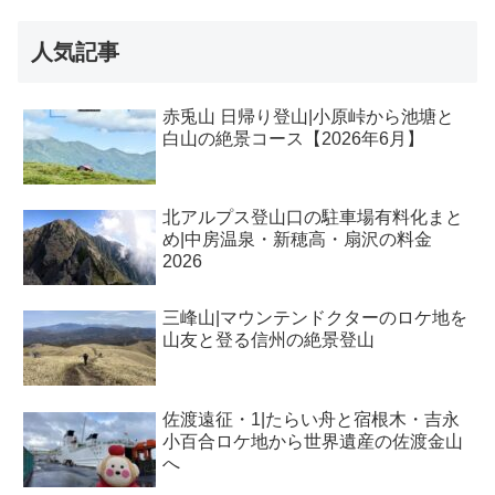
人気記事
赤兎山 日帰り登山|小原峠から池塘と
白山の絶景コース【2026年6月】
北アルプス登山口の駐車場有料化まと
め|中房温泉・新穂高・扇沢の料金
2026
三峰山|マウンテンドクターのロケ地を
山友と登る信州の絶景登山
佐渡遠征・1|たらい舟と宿根木・吉永
小百合ロケ地から世界遺産の佐渡金山
へ