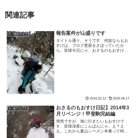
関連記事
報告案件が山盛りです
D・移住ライフ
タイトル通り。そうです、何故ならもお
すけは、ブログ更新をさぼっていたか
ら。皆様今日にゃ、おさるのもおすけで
ございます。まず書かなきゃいけないの
は、年末年始登山の報告の続きでしょ
ー？さっちゃんも、きっと待ってる。
で、移住ライフ報告のリンゴジャ...
2016.02.12
2026.06.17
おさるのもおすけ日記】2014年3
2・南アルプス
月リベンジ！甲斐駒完結編
突然ですが、海に行きたいもおすけで
す、皆様深夜にこんばんにゃ。え？え
え。これから夏山シーズン本番って時で
すが、実はワタクシ、南の海に行きたい