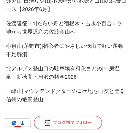
赤兎山 日帰り登山|小原峠から池塘と白山の絶景コ
ース【2026年6月】
佐渡遠征・1|たらい舟と宿根木・吉永小百合ロケ
地から世界遺産の佐渡金山へ
小泉山(茅野市)|初心者にやさしい低山で軽い運動
不足解消
北アルプス登山口の駐車場有料化まとめ|中房温
泉・新穂高・扇沢の料金2026
三峰山|マウンテンドクターのロケ地を山友と登る
信州の絶景登山