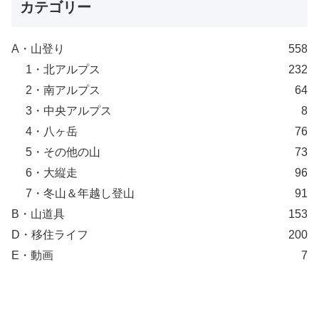
カテゴリー
A・山登り
558
1・北アルプス
232
2・南アルプス
64
3・中央アルプス
8
4・八ヶ岳
76
5・その他の山
73
6・大縦走
96
7・冬山＆年越し登山
91
B・山道具
153
D・移住ライフ
200
E・動画
7