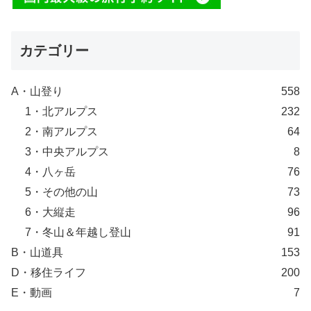
カテゴリー
A・山登り
558
1・北アルプス
232
2・南アルプス
64
3・中央アルプス
8
4・八ヶ岳
76
5・その他の山
73
6・大縦走
96
7・冬山＆年越し登山
91
B・山道具
153
D・移住ライフ
200
E・動画
7