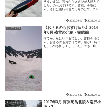
そういえば。昔っから火遊びが大好きで
した、のもおすけです。皆様、今晩に
ゃ。今日は山行報告そっちのけで、2020
年買ったもの報告を。焚き火に夢中&購入
した焚き火道具・1 サムライ子供の頃か
ら、花火よりもその後の紙や軸の棒を燃
2020.05.02
2026.06.17
やすのが好きで小学...
【おさるのもおすけ日記】2014
1・北アルプス
年6月 残雪の北穂・完結編
何でか。私はいつも忙しい。皆様今日に
ゃ、おさるのもおすけです。確かOL時代
も、いつも忙しくしていた。でも、山と
出会ってからは、その比ではない。休日
は80％以上が山なのだ、そして平日はと
言うと仕事＆ブログで精一杯。それ以外
に何かをする時間がな...
2014.08.22
2026.06.17
2017年3月 阿弥陀岳北陵＆南沢小
4・八ヶ岳
滝・2