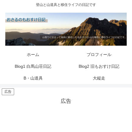
登山と山道具と移住ライフの日記です
ホーム
プロフィール
Blog1 白馬山荘日記
Blog2 旧もおすけ日記
B・山道具
大縦走
広告
広告