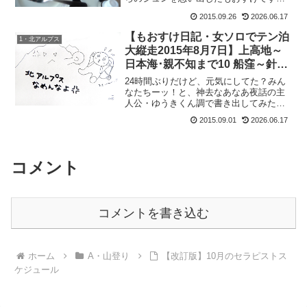
皆様おぱようございます。すっかりヒロ
2015.09.26
2026.06.17
ちゃんも山で声をかけられる人になった
ようで。姉さん、事件ですのヒロちゃん
【もおすけ日記・女ソロでテン泊
1・北アルプス
ブログいっつもお兄ちゃん...
大縦走2015年8月7日】上高地～
日本海･親不知まで10 船窪～針ノ
木小屋＆疲れにくくするインソー
24時間ぶりだけど、元気にしてた？みん
ル
なたちーッ！と、神去なあなあ夜話の主
人公・ゆうきくん調で書き出してみたも
おすけです。皆様こんにちにゃ。ほんと
2015.09.01
2026.06.17
これ、山の上で読むのに最高の本だわ。
友人の純ちゃんも読んでくれたようで、
純：「面白くって、あっ...
コメント
コメントを書き込む
ホーム
A・山登り
【改訂版】10月のセラピストス
ケジュール