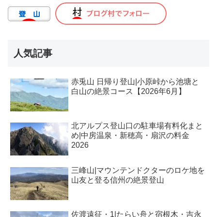
人気記事
赤兎山 日帰り登山|小原峠から池塘と
白山の絶景コース【2026年6月】
北アルプス登山口の駐車場有料化まと
め|中房温泉・新穂高・扇沢の料金
2026
三峰山|マウンテンドクターのロケ地を
山友と登る信州の絶景登山
佐渡遠征・1|たらい舟と宿根木・吉永