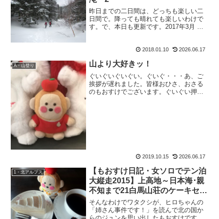
昨日までの二日間は、どっちも楽しい二
日間で。降っても晴れても楽しいわけで
す。で、本日も更新です。2017年3月 阿
弥陀岳北陵＆南沢小滝・22017年3月14
日 曇り二日目は、アイスクライミング
2018.01.10
2026.06.17
を。荷物をまとめて出発です。うぃ～。
寝起きでだる...
山より大好きッ！
A・山登り
ぐいぐいぐいぐい。ぐいぐ・・・あ、ご
挨拶が遅れました。皆様おひさ、おさる
のもおすけでございます。ぐいぐい押し
てるのは、もおすけの体であって。話は
もちろんラグビーでございます。ワール
ドカップ2019日本大会。もうねぇ、好き
で好きで大好きで。遡...
2019.10.15
2026.06.17
【もおすけ日記・女ソロでテン泊
1・北アルプス
大縦走2015】上高地～日本海･親
不知まで21白馬山荘のケーキセッ
ト
そんなわけでワタクシが、ヒロちゃんの
「姉さん事件です！」を読んで北の国か
らのジュンを思い出したもおすけです。