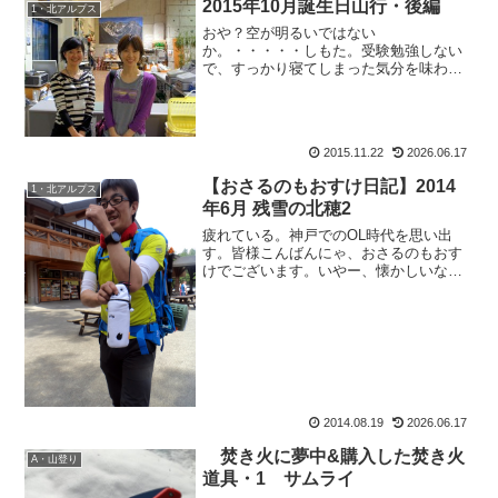
2015年10月誕生日山行・後編
1・北アルプス
おや？空が明るいではない
か。・・・・・しもた。受験勉強しない
で、すっかり寝てしまった気分を味わう
若干47歳の、おさるのもおすけでござい
ます。ここまで書いて、朝は出勤。そし
て現在。皆様こんばんにゃ。いけないい
けない。昨夜はすっかりグダって、寝...
2015.11.22
2026.06.17
【おさるのもおすけ日記】2014
1・北アルプス
年6月 残雪の北穂2
疲れている。神戸でのOL時代を思い出
す。皆様こんばんにゃ、おさるのもおす
けでございます。いやー、懐かしいなー
このだるさ。昨夏は、大縦走を下山して
も『なんぼでも歩ける！』って位、逆に
体力ついてたのですが流石に南はきつか
ったのか、だるいです。山...
2014.08.19
2026.06.17
焚き火に夢中&購入した焚き火
A・山登り
道具・1 サムライ