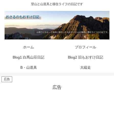
登山と山道具と移住ライフの日記です
ホーム
プロフィール
Blog1 白馬山荘日記
Blog2 旧もおすけ日記
B・山道具
大縦走
広告
広告