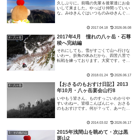
久しぶりに。前職の先輩＆後輩達にお会
いして来ました。やっぱり仲間っていい
な。みゆきんぐはいつものみゆきんぐだ
し、栗の助もいつもの毒舌栗の助だし。
山Pは癒やしだし、なかじーも更に癒やし
2017.04.18
2026.06.08
だし。Tっちは可愛くて、翔坊も相変わら
ず坊だし。ってことで...
2017年4月 憧れの八ヶ岳・石尊
4・八ヶ岳
稜へ完結編
それにしても。雪がすごくて山へ行けな
いわー。折角の休みだから、四苦八苦で
転戦を練っております。大変です。そん
な中、ブログ更新。憧れの石尊稜・完結
編でございます。2017年4月 憧れの八ヶ
2018.01.24
2026.06.17
岳・石尊稜へ完結編2017年4月4日 快晴
上からサブち...
【おさるのもおすけ日記】2013
4・八ヶ岳
年10月・八ヶ岳宴会山行8
いやもう皆さん、ものすっごいわかりや
すいわねー。皆様こんばんにゃ、おさる
のもおすけです。何が？って、あーた。
ビックリですよ。先日の屈辱的敗退山行
とか書いても、記事別ランキングにラン
2014.03.02
2026.06.17
クインすることもなかったのに、宴会山
行書いたら、一気に１位に...
2015年浅間山を眺めて・次は黒
5・その他の山
斑山2