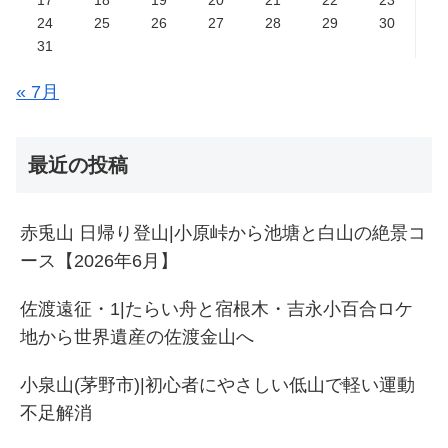
24
25
26
27
28
29
30
31
« 7月
最近の投稿
赤兎山 日帰り登山|小原峠から池塘と白山の絶景コ
ース【2026年6月】
佐渡遠征・1|たらい舟と宿根木・吉永小百合ロケ
地から世界遺産の佐渡金山へ
小泉山(茅野市)|初心者にやさしい低山で軽い運動
不足解消