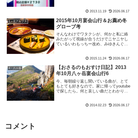
2013.11.19
2026.06.17
2015年10月宴会山行＆お薦め冬
1・北アルプス
グローブ考
そんなわけでワタクシが、何かと私に絡
みたがって視線が合うだけでニヤニヤし
ているいわもっちー改め、みゆきんぐを
後輩に持つもおすけです。皆様、深夜に
こんばんにゃ。って、どんだけアタシを
2015.11.24
2026.06.17
好きやねん。と言いたくなるほど嬉しそ
うにニヤニヤしながら後ろ...
【おさるのもおすけ日記】2013
4・八ヶ岳
年10月八ヶ岳宴会山行6
今、毎朝繰り返し聞いている曲が、とて
もとても好きなので。家に帰ってyoutube
で探したら。何と哀しい曲だとわかり、
ショックを受けているもおすけです。皆
様こんばんにゃ。すごく素敵な歌詞なの
2014.02.23
2026.06.17
に。ハッピーエンドじゃないのがショッ
クぅ(通して歌詞...
コメント