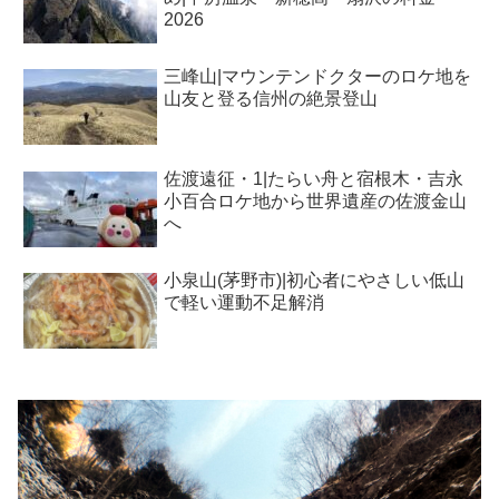
2026
三峰山|マウンテンドクターのロケ地を
山友と登る信州の絶景登山
佐渡遠征・1|たらい舟と宿根木・吉永
小百合ロケ地から世界遺産の佐渡金山
へ
小泉山(茅野市)|初心者にやさしい低山
で軽い運動不足解消