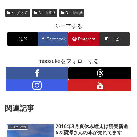
4・八ヶ岳
A・山登り
B・山道具
シェアする
X
Facebook
Pinterest
コピー
moosukeをフォローする
関連記事
2016年8月夏休み縦走は読売新道
1・北アルプス
5＆粟澤さんの本が売れてます