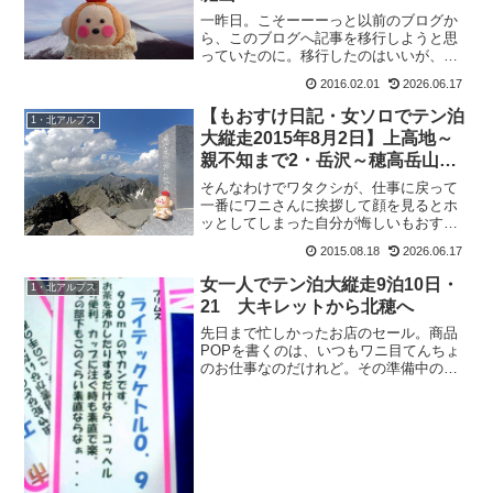
一昨日。こそーーーっと以前のブログか
ら、このブログへ記事を移行しようと思
っていたのに。移行したのはいいが、更
新日時を現行のまま公開しちゃったもん
2016.02.01
2026.06.17
だから２０１６年の日付更新に。まあ、
それも別にすぐに直せばいいのですが、
【もおすけ日記・女ソロでテン泊
1・北アルプス
ほんの数分の更新日時だっ...
大縦走2015年8月2日】上高地～
親不知まで2・岳沢～穂高岳山荘
＆お薦めドリンク
そんなわけでワタクシが、仕事に戻って
一番にワニさんに挨拶して顔を見るとホ
ッとしてしまった自分が悔しいもおすけ
です。皆様おぱようございます。悔し
2015.08.18
2026.06.17
い。悔しいわ。ワニおごときにホッとす
るなんて（悔しいから敬称なし）。いや
女一人でテン泊大縦走9泊10日・
1・北アルプス
もうそれだけ苦行だったって...
21 大キレットから北穂へ
先日まで忙しかったお店のセール。商品
POPを書くのは、いつもワニ目てんちょ
のお仕事なのだけれど。その準備中のあ
る日、トイレから戻った私。スタッフの
皆が笑っていたので、聞いてみたとこ
ろ、 ち：『これってもおすけの事じゃな
いか、ってみんなで笑っ...