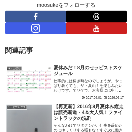
moosukeをフォローする
関連記事
夏休みだ！8月のセラピストスケ
A・山登り
ジュール
仕事的には稼ぎ時なのでしょうが。やっ
ぱり暑くても、ザ・夏山！を楽しみたい
わけです。てワケで、お客様には申し訳
なのですが8月は特にイレギュラーなシフ
2017.08.01
2026.06.17
トです。8月のセラピストスケジュール
【8月の基本シフト】平日 13：30～
【再更新】2016年8月夏休み縦走
1・北アルプス
23：00土曜日...
は読売新道・4＆大人気！ファイ
ントラックの洗剤
そんなわけでワタクシが、仕事を辞めた
のにゆっくりする暇もなくすぐ次に働き