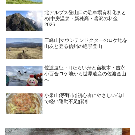
北アルプス登山口の駐車場有料化まと
め|中房温泉・新穂高・扇沢の料金
2026
三峰山|マウンテンドクターのロケ地を
山友と登る信州の絶景登山
佐渡遠征・1|たらい舟と宿根木・吉永
小百合ロケ地から世界遺産の佐渡金山
へ
小泉山(茅野市)|初心者にやさしい低山
で軽い運動不足解消