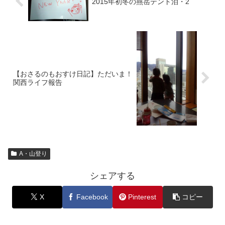
2015年初冬の燕岳テント泊・2
【おさるのもおすけ日記】ただいま！
関西ライフ報告
A・山登り
シェアする
X
Facebook
Pinterest
コピー