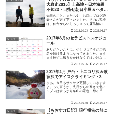
1・北アルプス
大縦走2015】上高地～日本海親
不知23・目指せ朝日小屋＆ヘタっ
た靴下が復活する裏技
先日のこと。またもや、お店にブログ読
者さんが来て下さいました。そのお客様
は、仙台からいらっしゃって鹿島槍の帰
りに寄って下さいました。しかもなん
2015.10.03
2026.06.17
と、このもおすけブログを読んでその日
の山行は、試しに水を7リットルも担いで
2017年6月のセラピストスケジュ
A・山登り
柏原新道を登られたとか。...
ール
ありがたいことに。少しづつですがご指
名を頂けるようになってきました。ます
ます技術に磨きをかけなくてはいけない
と思うこの頃。そう言えば、最近「頭を
2017.06.06
2026.06.17
少し揉みほぐして下さい」ってお客様が
多いのですがこれって気候と気圧の変化
2017年1月 戸台・上ニゴリ沢＆歌
A・山登り
が激しいからかなぁ。で、...
宿沢でアイスクライミング・3
さあ。今日もサクサク更新していきます
よ。って言うか、先日からの寒さで北ア
ルプスはすっかり冬山の景色。爺ヶ岳や
鹿島槍ヶ岳から北信の山々は白くなっ
て。ずっと見ていたくなる美しさです。
2017.10.30
2026.06.17
嗚呼、でも寒い冬がやってくるのね。心
の準備がまだ出来ていないわ...
【もおすけ日記】現行報告の前に
A・山登り