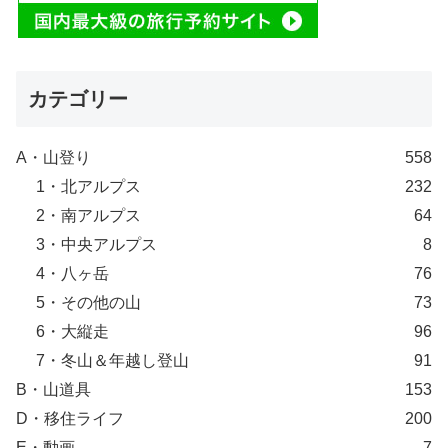
カテゴリー
A・山登り
558
1・北アルプス
232
2・南アルプス
64
3・中央アルプス
8
4・八ヶ岳
76
5・その他の山
73
6・大縦走
96
7・冬山＆年越し登山
91
B・山道具
153
D・移住ライフ
200
E・動画
7