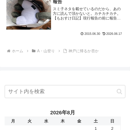
報告
スミ子ネタを載せているのだから、あの
方に読んで頂かないと。カチカチカチ。
【もおすけ日記】現行報告の前に報告送
信。そしたら先日のブログを読んだ夜
に、早速ヤツから返信が。く：「あのジ
ュースは、スミ子のお礼にあげたわけじ
2015.06.30
2026.06.17
ゃないんで！」とな。栗の助...
ホーム
A・山登り
神戸に帰るか否か
2026年8月
月
火
水
木
金
土
日
1
2