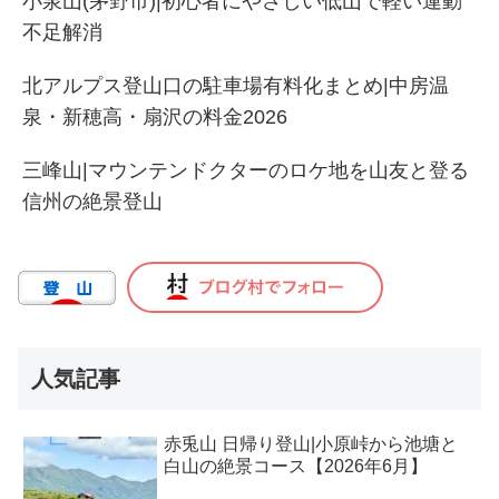
小泉山(茅野市)|初心者にやさしい低山で軽い運動
不足解消
北アルプス登山口の駐車場有料化まとめ|中房温
泉・新穂高・扇沢の料金2026
三峰山|マウンテンドクターのロケ地を山友と登る
信州の絶景登山
人気記事
赤兎山 日帰り登山|小原峠から池塘と
白山の絶景コース【2026年6月】