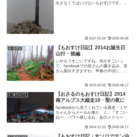
出さなくてはいけないもおすけです。皆
さまこんにちにゃ。そうなのよー。働か
ざる者食うべからず。おまんま食い上げ
になっちゃいますからね。でも、これか
らはもう少しブログ更新を...
2017.03.28
2026.06.08
【もおすけ日記】2014お誕生日
A・山登り
山行・後編
いやもうすごいですね。何がすごいっ
て、facebookでの皆さんの書き込み。皆
さん面白すぎますわ。早春の今頃に、き
のこ狩りを更新すればえ：『もはや季節
感は求めちゃいけないね(笑)』とえーまん
2015.03.29
2026.06.17
さん。お誕生日山行をUPすれば、H：
『更新が早くな...
【おさるのもおすけ日記】2014
2・南アルプス
南アルプス大縦走18・聖の夜に
facebookから見てくれている親友・ミサ
ちゃんからメールが来た。ミ：『すごい
ねー、パワー感じるわ。あのメドゥーサ
の写真なんか、周りの石はあれ全部人間
やったんやろ？すごいわ、メドューサも
2014.12.23
2026.06.17
おすけ！神に近づいてるねー。』って。
【もおすけ日記・女ソロでテン泊
もしやこれの事で...