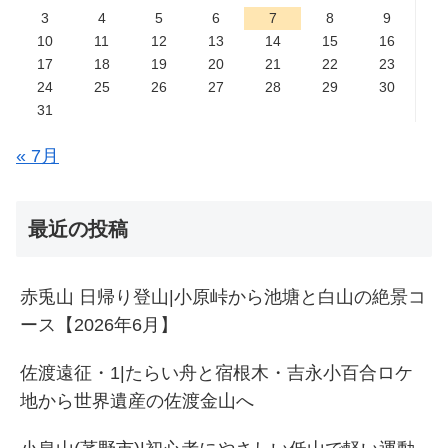
3
4
5
6
7
8
9
10
11
12
13
14
15
16
17
18
19
20
21
22
23
24
25
26
27
28
29
30
31
« 7月
最近の投稿
赤兎山 日帰り登山|小原峠から池塘と白山の絶景コ
ース【2026年6月】
佐渡遠征・1|たらい舟と宿根木・吉永小百合ロケ
地から世界遺産の佐渡金山へ