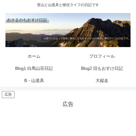
登山と山道具と移住ライフの日記です
ホーム
プロフィール
Blog1 白馬山荘日記
Blog2 旧もおすけ日記
B・山道具
大縦走
広告
広告