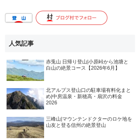
人気記事
赤兎山 日帰り登山|小原峠から池塘と
白山の絶景コース【2026年6月】
北アルプス登山口の駐車場有料化まと
め|中房温泉・新穂高・扇沢の料金
2026
三峰山|マウンテンドクターのロケ地を
山友と登る信州の絶景登山