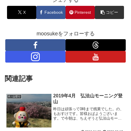
シェアする
X
Facebook
Pinterest
コピー
moosukeをフォローする
関連記事
2019年4月 弘法山モーニング登
A・山登り
山
昨日は頑張って0時まで残業でした。の、
もおすけです。皆様おぱようございま
す。で今朝は、ちえぞうと弘法山モーニ
ング。これも一応登山かしら！？ちゃん
ちゃんこ姿の先生は、桜によくお似合い