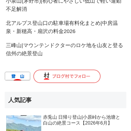
小泉山(茅野市)|初心者にやさしい低山で軽い運動
不足解消
北アルプス登山口の駐車場有料化まとめ|中房温
泉・新穂高・扇沢の料金2026
三峰山|マウンテンドクターのロケ地を山友と登る
信州の絶景登山
人気記事
赤兎山 日帰り登山|小原峠から池塘と
白山の絶景コース【2026年6月】