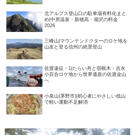
北アルプス登山口の駐車場有料化まと
め|中房温泉・新穂高・扇沢の料金
2026
三峰山|マウンテンドクターのロケ地を
山友と登る信州の絶景登山
佐渡遠征・1|たらい舟と宿根木・吉永
小百合ロケ地から世界遺産の佐渡金山
へ
小泉山(茅野市)|初心者にやさしい低山
で軽い運動不足解消