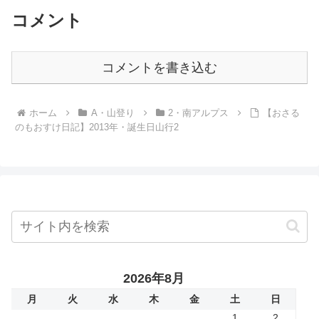
コメント
コメントを書き込む
ホーム
A・山登り
2・南アルプス
【おさる
のもおすけ日記】2013年・誕生日山行2
2026年8月
月
火
水
木
金
土
日
1
2