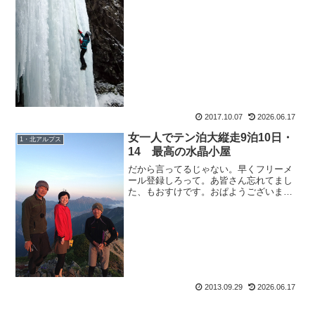
追いつかせますよ。で、話は飛びます
が、みゆきんぐ。なんと車...
2017.10.07
2026.06.17
女一人でテン泊大縦走9泊10日・
1・北アルプス
14 最高の水晶小屋
だから言ってるじゃない。早くフリーメ
ール登録しろって。あ皆さん忘れてまし
た、もおすけです。おぱようございま
す。それはもちろん、来月の宴会山行の
こと。各個人にメール送るの大変だか
ら、フリーメール登録して受信設定して
欲しいのにしてない人が二人。...
2013.09.29
2026.06.17