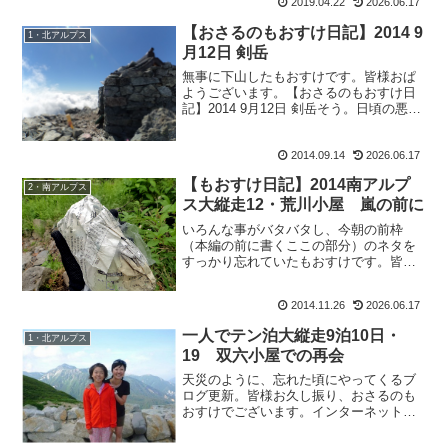
2019.04.22
2026.06.17
です。でしょでしょ。サンドイッチ食べ
て、豆大福食べて珈琲飲ん...
【おさるのもおすけ日記】2014 9
1・北アルプス
月12日 剣岳
無事に下山したもおすけです。皆様おぱ
ようございます。【おさるのもおすけ日
記】2014 9月12日 剣岳そう。日頃の悪行
を反省し、心身を鍛える為に修験の山・
剣岳へ登って参りました。驚く事にいろ
2014.09.14
2026.06.17
んな人から声を掛けられ、お恥ずかしい
限り。でもお蔭...
【もおすけ日記】2014南アルプ
2・南アルプス
ス大縦走12・荒川小屋 嵐の前に
いろんな事がバタバタし、今朝の前枠
（本編の前に書くここの部分）のネタを
すっかり忘れていたもおすけです。皆
様 深夜にこんばんにゃ。そう。地震で
す。べっくらしました。
2014.11.26
2026.06.17
一人でテン泊大縦走9泊10日・
1・北アルプス
19 双六小屋での再会
天災のように、忘れた頃にやってくるブ
ログ更新。皆様お久し振り、おさるのも
おすけでございます。インターネットを
見ていると、先月下旬から太陽フレア
（太陽で発生する巨大な爆発現象）が起