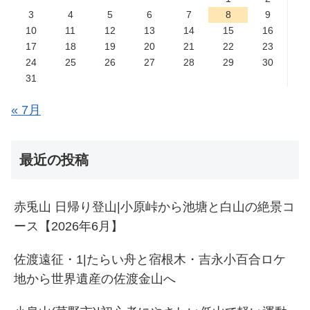
3
4
5
6
7
8
9
10
11
12
13
14
15
16
17
18
19
20
21
22
23
24
25
26
27
28
29
30
31
« 7月
最近の投稿
赤兎山 日帰り登山|小原峠から池塘と白山の絶景コ
ース【2026年6月】
佐渡遠征・1|たらい舟と宿根木・吉永小百合ロケ
地から世界遺産の佐渡金山へ