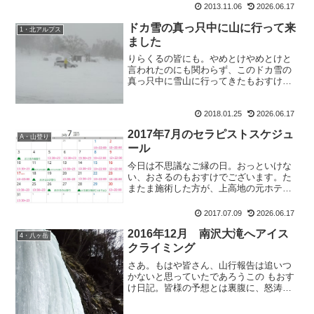
2013.11.06
2026.06.17
こっているとか。これによって電磁波や
放射能が地球に降り注いで、...
ドカ雪の真っ只中に山に行って来
1・北アルプス
ました
りらくるの皆にも。やめとけやめとけと
言われたのにも関わらず、このドカ雪の
真っ只中に雪山に行ってきたもおすけで
す。皆様今晩にゃ。ドカ雪の真っ只中に
山に行って来ましたええ、もうこんな風
2018.01.25
2026.06.17
景でしたよ。駐車場の時点で。雪と風。
人はそれを吹雪と呼ぶ。だ...
2017年7月のセラピストスケジュ
A・山登り
ール
今日は不思議なご縁の日。おっといけな
い、おさるのもおすけでございます。た
またま施術した方が、上高地の元ホテル
のシェフだったり「蝶ヶ岳に登ったら、
足痛めちゃって～・・・」と、ガッツリ
2017.07.09
2026.06.17
登山者さんだったり。不思議ですねー。
で、遅くなりましたが7月...
2016年12月 南沢大滝へアイス
4・八ヶ岳
クライミング
さあ。もはや皆さん、山行報告は追いつ
かないと思っていたであろうこの もおす
け日記。皆様の予想とは裏腹に、怒涛の
更新撃を繰り広げております。間に合わ
せるわよ。年内には、山行報告を現行に