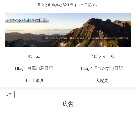
登山と山道具と移住ライフの日記です
ホーム
プロフィール
Blog1 白馬山荘日記
Blog2 旧もおすけ日記
B・山道具
大縦走
広告
広告