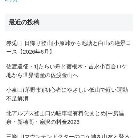
最近の投稿
赤兎山 日帰り登山|小原峠から池塘と白山の絶景コ
ース【2026年6月】
佐渡遠征・1|たらい舟と宿根木・吉永小百合ロケ
地から世界遺産の佐渡金山へ
小泉山(茅野市)|初心者にやさしい低山で軽い運動
不足解消
北アルプス登山口の駐車場有料化まとめ|中房温
泉・新穂高・扇沢の料金2026
三峰山|マウンテンドクターのロケ地を山友と登る