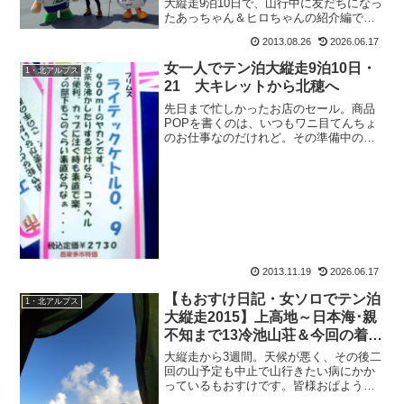
大縦走9泊10日で、山行中に友だちになっ
たあっちゃん＆ヒロちゃんの紹介編で
す。
2013.08.26
2026.06.17
女一人でテン泊大縦走9泊10日・
1・北アルプス
21 大キレットから北穂へ
先日まで忙しかったお店のセール。商品
POPを書くのは、いつもワニ目てんちょ
のお仕事なのだけれど。その準備中のあ
る日、トイレから戻った私。スタッフの
皆が笑っていたので、聞いてみたとこ
ろ、 ち：『これってもおすけの事じゃな
いか、ってみんなで笑っ...
2013.11.19
2026.06.17
【もおすけ日記・女ソロでテン泊
1・北アルプス
大縦走2015】上高地～日本海･親
不知まで13冷池山荘＆今回の着替
えはこれだけ！
大縦走から3週間。天候が悪く、その後二
回の山予定も中止で山行きたい病にかか
っているもおすけです。皆様おぱようご
ざいます。山に行きたい。行きたい。二