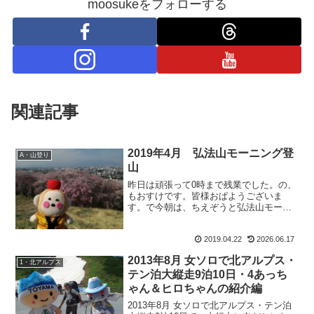
moosukeをフォローする
関連記事
2019年4月 弘法山モーニング登
A・山登り
山
昨日は頑張って0時まで残業でした。の、
もおすけです。皆様おぱようございま
す。で今朝は、ちえぞうと弘法山モーニ
ング。これも一応登山かしら！？ちゃん
ちゃんこ姿の先生は、桜によくお似合い
2019.04.22
2026.06.17
です。でしょでしょ。サンドイッチ食べ
て、豆大福食べて珈琲飲ん...
2013年8月 女ソロで北アルプス・
1・北アルプス
テン泊大縦走9泊10日・4あっち
ゃん＆ヒロちゃんの紹介編
2013年8月 女ソロで北アルプス・テン泊