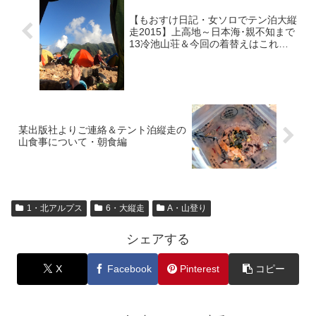
【もおすけ日記・女ソロでテン泊大縦
走2015】上高地～日本海･親不知まで
13冷池山荘＆今回の着替えはこれだ
け！
某出版社よりご連絡＆テント泊縦走の
山食事について・朝食編
1・北アルプス
6・大縦走
A・山登り
シェアする
X
Facebook
Pinterest
コピー