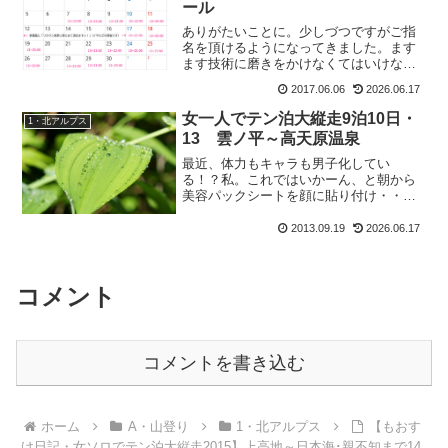
ール
ありがたいことに。少しづつですがご指
名を頂けるようになってきました。ます
ます技術に磨きをかけなくてはいけない
と思うこの頃。そう言えば、最近「頭を
2017.06.06
2026.06.17
少し揉みほぐして下さい」ってお客様が
多いのですがこれって気候と気圧の変化
女一人でテン泊大縦走9泊10日・
1・北アルプス
が激しいからかなぁ。で、...
13 雲ノ平～高天原温泉
最近、体力もキャラも男子化してい
る！？私。これではいかーん、と朝から
美容パックシートを顔に貼り付け・・・
って違う、その話じゃない のもおすけ
です。皆様おぱようございます。そう。
2013.09.19
2026.06.17
職場で差し入れのお菓子を頂いても、
も：『あ、そっちの方が良さそう...
コメント
コメントを書き込む
ホーム
A・山登り
1・北アルプス
【もおす
け日記・女ソロでテン泊大縦走2015】上高地～日本海･親不知まで14