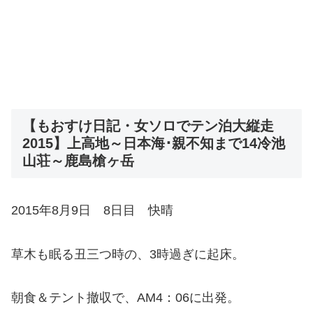
【もおすけ日記・女ソロでテン泊大縦走
2015】上高地～日本海･親不知まで14冷池
山荘～鹿島槍ヶ岳
2015年8月9日 8日目 快晴
草木も眠る丑三つ時の、3時過ぎに起床。
朝食＆テント撤収で、AM4：06に出発。