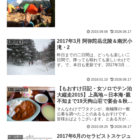
週間も間が開くと、禁断症状が出るわ
ー。でも、お山の神様が許してくださっ
たかのような、縦走中だけ...
2015.09.06
2026.06.17
2017年3月 阿弥陀岳北陵＆南沢小
4・八ヶ岳
滝・2
昨日までの二日間は、どっちも楽しい二
日間で。降っても晴れても楽しいわけで
す。で、本日も更新です。2017年3月 阿
弥陀岳北陵＆南沢小滝・22017年3月14
日 曇り二日目は、アイスクライミング
2018.01.10
2026.06.17
を。荷物をまとめて出発です。うぃ～。
寝起きでだる...
【もおすけ日記・女ソロでテン泊
1・北アルプス
大縦走2015】上高地～日本海･親
不知まで19天狗山荘で宴会＆秋に
お薦めウェア
そんなわけでワタクシが、南極隊の一般
公募を調べたことのあるもおすけです。
皆様おぱようございます。とある方が、
一般公募で受かって今度南極へ行くとい
2015.09.20
2026.06.17
う。え、南極って行けるの自衛隊の人だ
けじゃなかったの？で、話を聞いて調べ
2017年6月のセラピストスケジュ
A・山登り
たわけです。子供の頃、学...