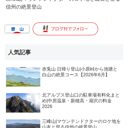
信州の絶景登山
人気記事
赤兎山 日帰り登山|小原峠から池塘と
白山の絶景コース【2026年6月】
北アルプス登山口の駐車場有料化まと
め|中房温泉・新穂高・扇沢の料金
2026
三峰山|マウンテンドクターのロケ地を
山友と登る信州の絶景登山