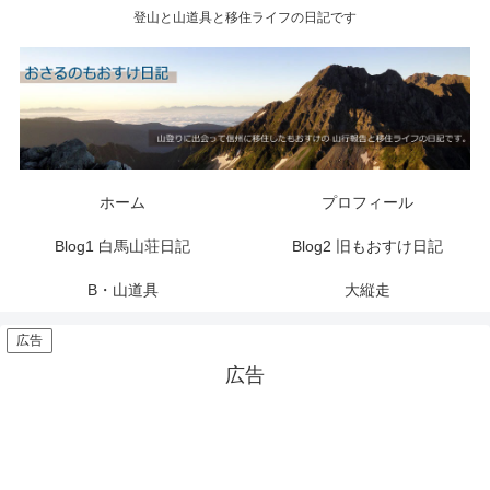
登山と山道具と移住ライフの日記です
ホーム
プロフィール
Blog1 白馬山荘日記
Blog2 旧もおすけ日記
B・山道具
大縦走
広告
広告