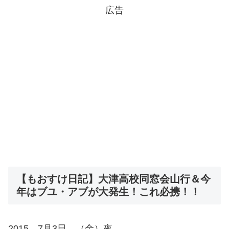
広告
【もおすけ日記】大津高校同窓会山行＆今
年はブユ・アブが大発生！これ必携！！
2015 7月3日 （金）夜