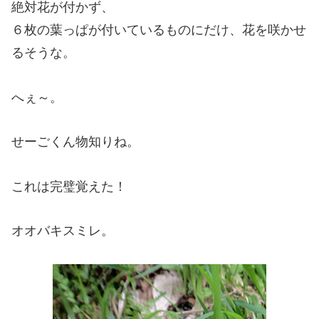
絶対花が付かず、
６枚の葉っぱが付いているものにだけ、花を咲かせ
るそうな。
へぇ～。
せーごくん物知りね。
これは完璧覚えた！
オオバキスミレ。