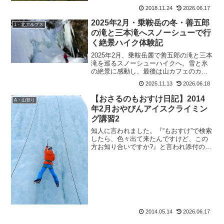
も少ない。落ち葉をカサカサ踏みながら
2018.11.24
2026.06.17
歩く、晩秋の登山。すんごく好き。それ
とは対照的に、一年のうち...
2025年2月・乗鞍岳の冬・善五郎
1・北アルプス
の滝と三本滝へスノーシューで行
く絶景ハイク体験記
2025年2月、乗鞍岳麓で善五郎の滝と三本
滝を巡るスノーシューハイクへ。雪と氷
の絶景に感動し、最後は山カフェのカレ
ーで温まる冬の1日を綴る。
2025.11.13
2026.06.18
【おさるのもおすけ日記】2014
A・山登り
年2月おやびんアイスクライミン
グ講習2
知人に言われました。『“もおすけ”で検索
したら、色々出て来たんですけど、この
方お知り合いですか?』と言われ添付の
URLを開いてみたら、同じブログランキ
ングの方のページ。でも、面識は無く、
御自身のブログに私のことが書かれてい
ました。へぇ～、私...
2014.05.14
2026.06.17