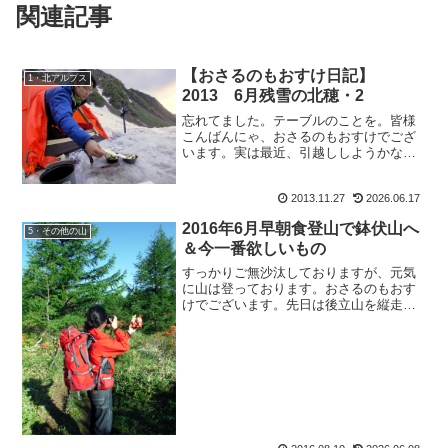
関連記事
【おさるのもおすけ日記】
1・北アルプス
2013 6月残雪の北穂・2
忘れてました。テーブルのことを。皆様
こんばんにゃ、おさるのもおすけでござ
います。実は最近、引越ししようかな
ぁ・・・なんてあれこれ考えていて。今
のお家は、春秋にカメムシが大挙を成し
2013.11.27
2026.06.17
て襲ってくる事さえ除けば 最高のお部
屋。でも、無駄に広い・・・...
2016年6月早朝食登山で鉢伏山へ
5・その他の山
＆今一番欲しいもの
すっかりご無沙汰しておりますが、元気
に山は登っております。おさるのもおす
けでございます。先日は後立山を縦走さ
れたKさんが。その後、涸沢ヒュッテのT
シャツを着られた京都からお越しのお兄
さん。いつもの？山帰りに寄って下さっ
たアッキーさん。皆様、...