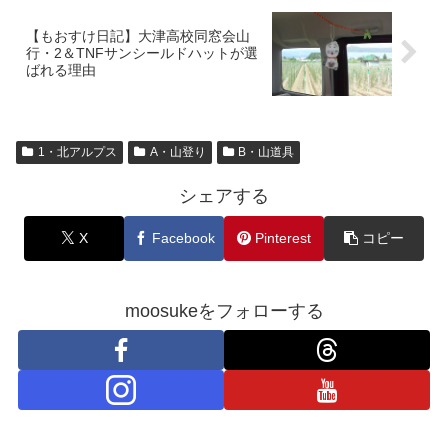
【もおすけ日記】大津高校同窓会山
行・2＆TNFサンシールドハットが選
ばれる理由
1・北アルプス
A・山登り
B・山道具
シェアする
X
Facebook
Pinterest
コピー
moosukeをフォローする