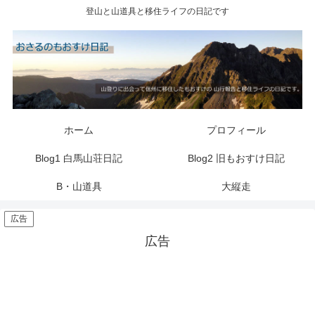
登山と山道具と移住ライフの日記です
ホーム
プロフィール
Blog1 白馬山荘日記
Blog2 旧もおすけ日記
B・山道具
大縦走
広告
広告