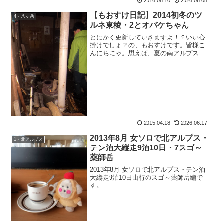
2016.08.10
2026.06.08
【もおすけ日記】2014初冬のツ
4・八ヶ岳
ルネ東稜・2とオバケちゃん
とにかく更新していきますよ！？いい心
掛けでしょ？の、もおすけです。皆様こ
んにちにゃ。思えば、夏の南アルプス大
縦走から更新が大きく遅れてしまいまし
た。それには実は、訳があって。南アル
プスの某避難小屋にはオ○ケが出るので有
名。それがわかっていた...
2015.04.18
2026.06.17
2013年8月 女ソロで北アルプス・
1・北アルプス
テン泊大縦走9泊10日・7スゴ～
薬師岳
2013年8月 女ソロで北アルプス・テン泊
大縦走9泊10日山行のスゴ～薬師岳編で
す。