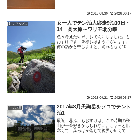
2013.08.30
2026.06.17
女一人でテン泊大縦走9泊10日・
1・北アルプス
14 高天原～ワリモ北分岐
色々考えた結果、おでんにしました。も
おすけです、皆様おぱようございます。
何の話かと申しますと、紛れもなく10月
の宴会山行。別名『もおすけの生誕祭in
八ヶ岳』でございます。皆に山の上まで
登らせて、しかも私のお誕生を祝わせよ
うって言う横暴極まり...
2013.09.21
2026.06.17
2017年8月天狗岳をソロでテント
4・八ヶ岳
泊1
最近、思ふ。もおすけは、この時期の登
山が一番好きかもしれない。ちょっと肌
寒くて、葉っぱが落ちて視界が広くて何
より虫がいなくて、汗ばまない。山に人