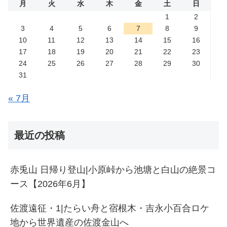
月
火
水
木
金
土
日
1
2
3
4
5
6
7
8
9
10
11
12
13
14
15
16
17
18
19
20
21
22
23
24
25
26
27
28
29
30
31
« 7月
最近の投稿
赤兎山 日帰り登山|小原峠から池塘と白山の絶景コ
ース【2026年6月】
佐渡遠征・1|たらい舟と宿根木・吉永小百合ロケ
地から世界遺産の佐渡金山へ