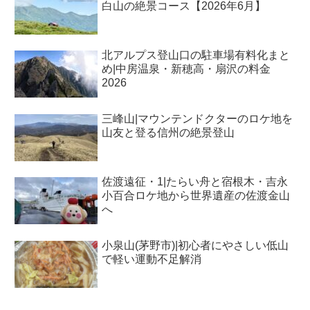
白山の絶景コース【2026年6月】
北アルプス登山口の駐車場有料化まと
め|中房温泉・新穂高・扇沢の料金
2026
三峰山|マウンテンドクターのロケ地を
山友と登る信州の絶景登山
佐渡遠征・1|たらい舟と宿根木・吉永
小百合ロケ地から世界遺産の佐渡金山
へ
小泉山(茅野市)|初心者にやさしい低山
で軽い運動不足解消