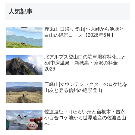
人気記事
赤兎山 日帰り登山|小原峠から池塘と
白山の絶景コース【2026年6月】
北アルプス登山口の駐車場有料化まと
め|中房温泉・新穂高・扇沢の料金
2026
三峰山|マウンテンドクターのロケ地を
山友と登る信州の絶景登山
佐渡遠征・1|たらい舟と宿根木・吉永
小百合ロケ地から世界遺産の佐渡金山
へ