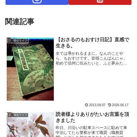
関連記事
【おさるのもおすけ日記】直感で
D・移住ライフ
生きる。
全ては導かれるままに。なんのことや
ら、もおすけです。皆様こんばんにゃ。
初めて信州に住みたいと、ふと夢みたい
な事を思ったのが 中学の修学旅行。次に
思ったのが、白馬山荘での仕事を終えて
松本の街に降りた時。風が、さぁーって
吹いた時、『あ、この街に...
2013.09.07
2026.06.17
読者様よりありがたいお言葉を頂
D・移住ライフ
きました
昨日、川沿いの駐車スペースに駐めて車
中泊してたら警察が来て職質（職務質