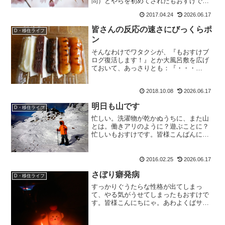
問）とやらを初めてされたもおすけで
す。皆様今晩にゃ。山以外でも、ご愛用
2017.04.24
2026.06.17
の大好きなソーラーパフを車内でぶら下
げて寛いでいると長野の田舎では不審な
皆さんの反応の速さにびっくらポ
D・移住ライフ
車に思われたらしく、どなたか...
ン
そんなわけでワタクシが、『もおすけブ
ログ復活します！』とか大風呂敷を広げ
ておいて、あっさりとも：『・・・
お？ こんなに忙しいのに更新できるん
か？』と、早くも不安になりつつある も
2018.10.08
2026.06.17
おすけでございます。皆様 深夜に今晩
にゃ。それにしても驚いたの...
明日も山です
D・移住ライフ
忙しい。洗濯物が乾かぬうちに、また山
とは。働きアリのように？遊ぶことに？
忙しいもおすけです。皆様こんばんに
ゃ。遊び呆けのキリギリスとは絶対言わ
ない。山はね、遊びじゃないんですよ！
人生そのものなのですから。と、ワケわ
2016.02.25
2026.06.17
かんないこと言ってけむに巻...
さぼり癖発病
D・移住ライフ
すっかりぐうたらな性格が出てしまっ
て、やる気がうせてしまったもおすけで
す。皆様こんにちにゃ。あわよくばサボ
ろうとしますからね。イケナイイケナ
イ。基本ぐうたら仕様で出来ているもお