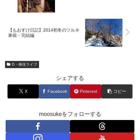
【もおすけ日記】2014初冬のツルネ
東稜・完結編
D・移住ライフ
シェアする
X
Facebook
Pinterest
コピー
moosukeをフォローする