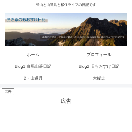
登山と山道具と移住ライフの日記です
ホーム
プロフィール
Blog1 白馬山荘日記
Blog2 旧もおすけ日記
B・山道具
大縦走
広告
広告