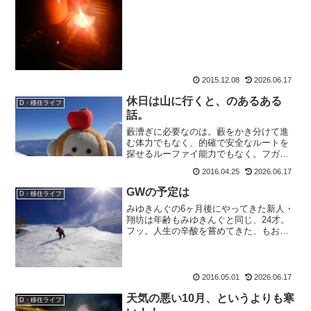
すけロボットですから、すぐにサボり癖
が出来てしまいます。毎日更新...
2015.12.08
2026.06.17
休日は山に行くと、のあるある
D・移住ライフ
話。
藪漕ぎに必要なのは。藪をかき分けて進
む体力でもなく、的確で安全なルートを
探せるルーファイ能力でもなく。フガ
――――――ッ！って突き進めるつおい
2016.04.25
2026.06.17
ココロだと思います。皆様おぱよう、お
さるのもおすけでございます。休日、山
GWの予定は
D・移住ライフ
に行くと部屋が荒れます。こ...
みゆきんぐの6ヶ月後にやってきた新人・
翔坊は年齢もみゆきんぐと同じ、24才。
フッ。人生の辛酸を嘗めてきた、もおす
け姉様にとったら24歳なんて少年よね。
坊やよ、坊や。入社まだ一ヶ月。あれこ
れうるさく仕事を教えております。も：
「これは○○で△△...
2016.05.01
2026.06.17
天気の悪い10月、というよりも寒
D・移住ライフ