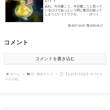
い！！
あれ。今日書こう、今日書こうと思って
いるだけであっという間に数日が経って
しまうというミラクル。・・・びっくり
するがな。写真加工は出来上がっている
から、今夜更新できればなー。と自分に
2017.10.20
2026.06.17
願う。それよりも。今年の秋は天気が悪
い。秋晴れの日が少ないな...
コメント
コメントを書き込む
ホーム
D・移住ライフ
【もおすけ日記】オバケち
ゃんの話。