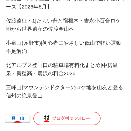
ース【2026年6月】
佐渡遠征・1|たらい舟と宿根木・吉永小百合ロケ
地から世界遺産の佐渡金山へ
小泉山(茅野市)|初心者にやさしい低山で軽い運動
不足解消
北アルプス登山口の駐車場有料化まとめ|中房温
泉・新穂高・扇沢の料金2026
三峰山|マウンテンドクターのロケ地を山友と登る
信州の絶景登山