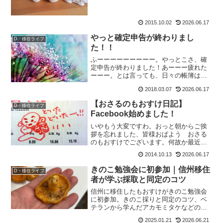
2015.10.02
2026.06.17
やっと確定申告が終わりまし
D・移住ライフ
た！！
ふーーーーーーーーー。やっとこさ、確
定申告が終わりました！あーーー疲れた
ーーー。とは言っても、日々の帳簿はき
ちんとつけていたのですがこれって経費
2018.03.07
2026.06.17
の何に該当するの？などなど、ネットで
調べたりしてでもって今回は源泉徴収も
【おさるのもおすけ日記】
D・移住ライフ
あったから、税務署で聞き...
Facebook始めました！
いやもう大変ですわ。おっと朝からご挨
拶を忘れました、皆様おぱよう おさる
のもおすけでございます。何故か最近、
メールにfacebookからやたら登録しまし
2014.10.13
2026.06.17
ょーメールが届くので、そんなに皆やっ
ているなら、と登録してみました。そし
きのこ勉強会に初参加｜信州移住
D・移住ライフ
たら、さんぱっち...
者が学ぶ採取と同定のコツ
信州に移住したもおすけがきのこ勉強会
に初参加。きのこ採りと同定のコツ、ベ
テランから学んだアカモミタケなどの見
分け方、過去のきのこ中毒体験まで初心
2025.01.21
2026.06.21