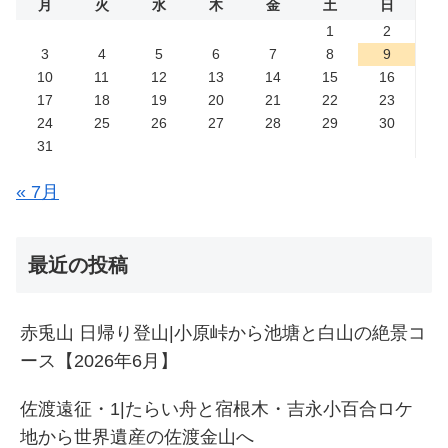
月
火
水
木
金
土
日
1
2
3
4
5
6
7
8
9
10
11
12
13
14
15
16
17
18
19
20
21
22
23
24
25
26
27
28
29
30
31
« 7月
最近の投稿
赤兎山 日帰り登山|小原峠から池塘と白山の絶景コ
ース【2026年6月】
佐渡遠征・1|たらい舟と宿根木・吉永小百合ロケ
地から世界遺産の佐渡金山へ