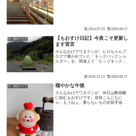
的時間。いかに日...
2014.07.23
2026.06.17
【もおすけ日記】今夜こそ更新し
D・移住ライフ
ます宣言
そんなわけでワタクシが、ヒロちゃんブ
ログで書かれていた「キックバックショ
ルダー」を、間違えて「ヒップキックシ
ョルダー」で検索してしまったもおすけ
です。皆様おぱようございます。スポン
サーリンクイエね。うちのお店には、登
2015.11.13
2026.06.17
山的アイテムしか置いてい...
穏やかな午後
D・移住ライフ
そんなわけでワタクシが、休日は断捨離
に励むもおすけです。皆様こんにちに
ゃ。もうねぇ、要らないもの全部手放し
てますわ。山をやるようになってから、
背中に背負えるモノだけで生きていける
って、わかりましたから。だから極論、
それ以外のものは なくても...