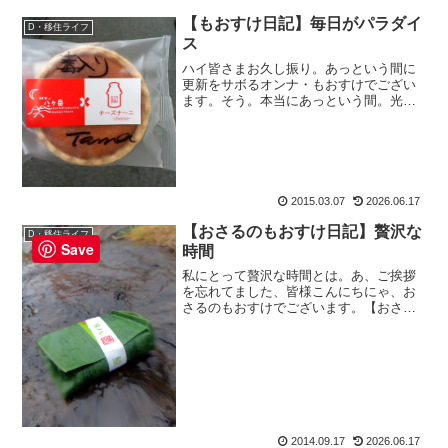
者目線でレポートします。
【もおすけ日記】毎日がパラダイ
D・移住ライフ
ス
ハイ皆さまお久し振り。あっという間に
更新をサボるオンナ・もおすけでござい
ます。そう。本当にあっという間。光陰
矢の如しとは正にこの事ね。で、それは
いいとして（あっさりスルー）。先日休
み明けにお店に行って。ロッカーを開け
たら、こんなモノが入って...
2015.03.07
2026.06.17
【おさるのもおすけ日記】贅沢な
D・移住ライフ
Save
時間
私にとって贅沢な時間とは。あ、ご挨拶
を忘れてました、皆様こんにちにゃ、お
さるのもおすけでございます。【おさる
のもおすけ日記】贅沢な時間そう、私に
とって贅沢な時間とは。『家にいる休
日』です。休日はほぼ山に行っているの
で、ある意味それは幸せなこ...
2014.09.17
2026.06.17