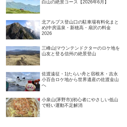
白山の絶景コース【2026年6月】
北アルプス登山口の駐車場有料化まと
め|中房温泉・新穂高・扇沢の料金
2026
三峰山|マウンテンドクターのロケ地を
山友と登る信州の絶景登山
佐渡遠征・1|たらい舟と宿根木・吉永
小百合ロケ地から世界遺産の佐渡金山
へ
小泉山(茅野市)|初心者にやさしい低山
で軽い運動不足解消