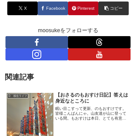
X
Facebook
Pinterest
コピー
moosukeをフォローする
関連記事
【おさるのもおすけ日記】答えは
D・移住ライフ
身近なところに
眠い目こすって更新、のもおすけです。
皆様こんばんにゃ。山友達が山に登って
いる間。もおすけは本日、とても有意義
な時間を過ごせて、しかもちょっとびっ
くりしたのでご報告。-----本日行って来ま
した。最高の興奮。ひさっしぶりの文化