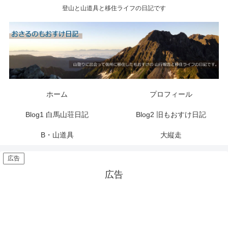
登山と山道具と移住ライフの日記です
ホーム
プロフィール
Blog1 白馬山荘日記
Blog2 旧もおすけ日記
B・山道具
大縦走
広告
広告