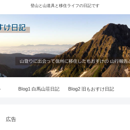
登山と山道具と移住ライフの日記です
ル
Blog1 白馬山荘日記
Blog2 旧もおすけ日記
広告