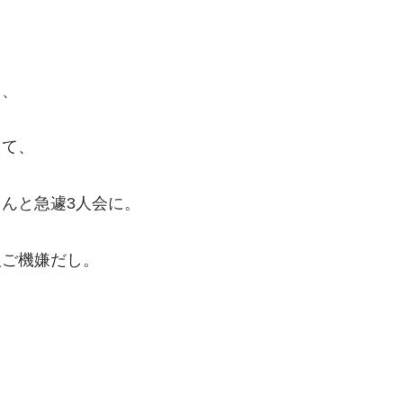
て、
って、
んと急遽3人会に。
人ご機嫌だし。