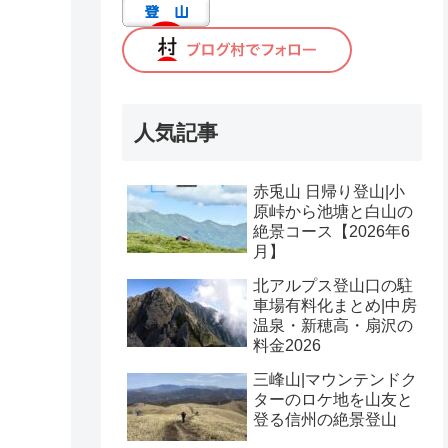
人気記事
赤兎山 日帰り登山|小
原峠から池塘と白山の
絶景コース【2026年6
月】
北アルプス登山口の駐
車場有料化まとめ|中房
温泉・新穂高・扇沢の
料金2026
三峰山|マウンテンドク
ターのロケ地を山友と
登る信州の絶景登山