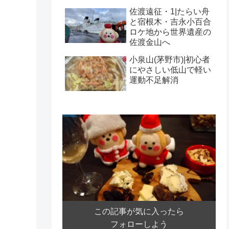
佐渡遠征・1|たらい舟
と宿根木・吉永小百合
ロケ地から世界遺産の
佐渡金山へ
小泉山(茅野市)|初心者
にやさしい低山で軽い
運動不足解消
この記事が気に入ったら
フォローしよう