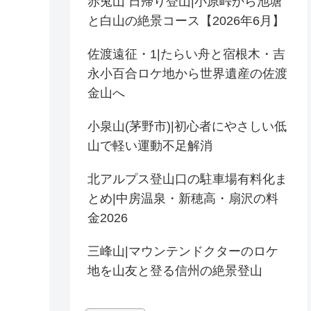
赤兎山 日帰り登山|小原峠から池塘
と白山の絶景コース【2026年6月】
佐渡遠征・1|たらい舟と宿根木・吉
永小百合ロケ地から世界遺産の佐渡
金山へ
小泉山(茅野市)|初心者にやさしい低
山で軽い運動不足解消
北アルプス登山口の駐車場有料化ま
とめ|中房温泉・新穂高・扇沢の料
金2026
三峰山|マウンテンドクターのロケ
地を山友と登る信州の絶景登山