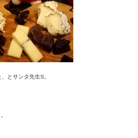
た、とサンタ先生S。
り。