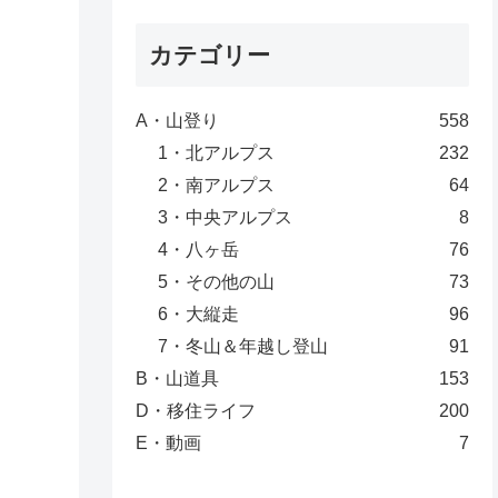
カテゴリー
A・山登り
558
1・北アルプス
232
2・南アルプス
64
3・中央アルプス
8
4・八ヶ岳
76
5・その他の山
73
6・大縦走
96
7・冬山＆年越し登山
91
B・山道具
153
D・移住ライフ
200
E・動画
7