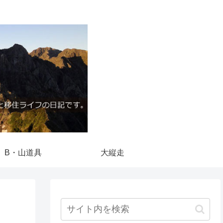
B・山道具
大縦走