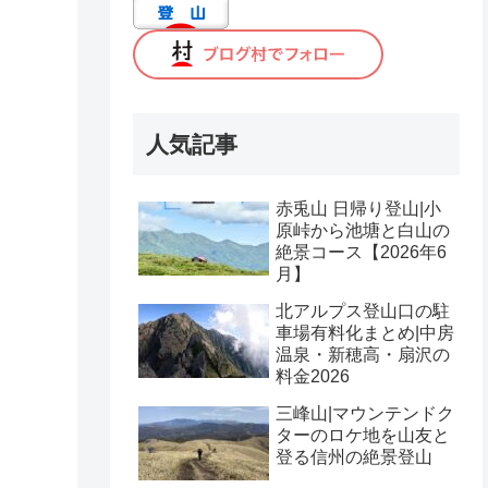
人気記事
赤兎山 日帰り登山|小
原峠から池塘と白山の
絶景コース【2026年6
月】
北アルプス登山口の駐
車場有料化まとめ|中房
温泉・新穂高・扇沢の
料金2026
三峰山|マウンテンドク
ターのロケ地を山友と
登る信州の絶景登山