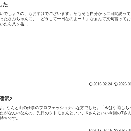
した
いでしょ？の、もおすけでございます。そもそも自分から二日間誘って
ったさぶちゃんに、「どうして一日なのよー！」なぁんて文句言ってお
たら八ヶ岳...
2016.02.24
2026.0
涸沢2
は。なんと山の仕事のプロフェッショナルな方でした。「今は引退しち
たがなんのなんの。先日のタトモさんといい、Kさんといい今回のTさ
ちです...
2017.07.16
2026.0