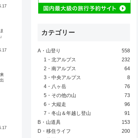
6.17
ま
カテゴリー
』
A・山登り
558
6.17
1・北アルプス
232
2・南アルプス
64
来
3・中央アルプス
8
出
4・八ヶ岳
76
5・その他の山
73
6・大縦走
96
7・冬山＆年越し登山
91
B・山道具
153
6.17
D・移住ライフ
200