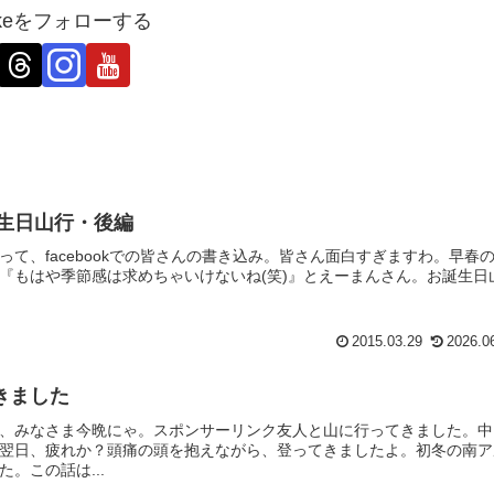
ukeをフォローする
誕生日山行・後編
て、facebookでの皆さんの書き込み。皆さん面白すぎますわ。早春
『もはや季節感は求めちゃいけないね(笑)』とえーまんさん。お誕生日
2015.03.29
2026.0
きました
、みなさま今晩にゃ。スポンサーリンク友人と山に行ってきました。中
翌日、疲れか？頭痛の頭を抱えながら、登ってきましたよ。初冬の南ア
。この話は...