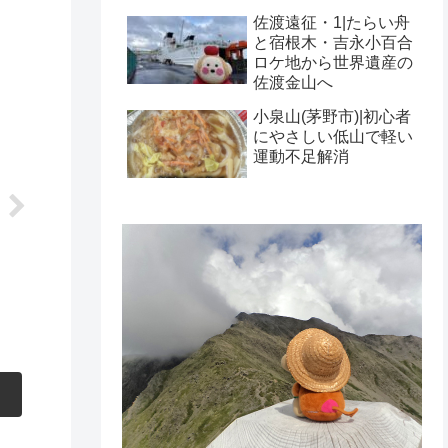
佐渡遠征・1|たらい舟
と宿根木・吉永小百合
ロケ地から世界遺産の
佐渡金山へ
小泉山(茅野市)|初心者
にやさしい低山で軽い
運動不足解消