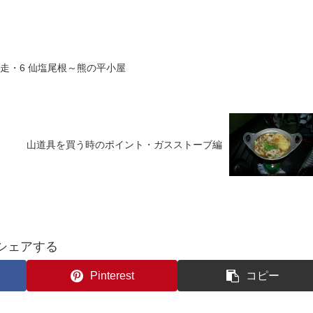
縦走・6 仙塩尾根～熊の平小屋
山道具を買う時のポイント・ガスストーブ編
シェアする
Pinterest
コピー