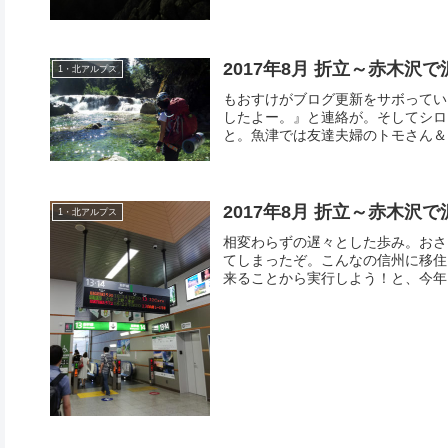
2017年8月 折立～赤木沢
1・北アルプス
もおすけがブログ更新をサボってい
したよー。』と連絡が。そしてシロ
と。魚津では友達夫婦のトモさん＆ヨ
2017年8月 折立～赤木沢
1・北アルプス
相変わらずの遅々とした歩み。おさ
てしまったぞ。こんなの信州に移住
来ることから実行しよう！と、今年は