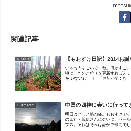
moos
関連記事
【もおすけ日記】2014お
A・山登り
いやもうすごいですね。何がすごいっ
頃に、きのこ狩りを更新すればえ：
をUPすれば、H：『更新が早くな...
中国の四神に会いに行って
2・南アルプス
明日はきっと筋肉痛。もおすけです
の四神・鳳凰さんに会いに。セール
プス。それはそれは静かで最高でした