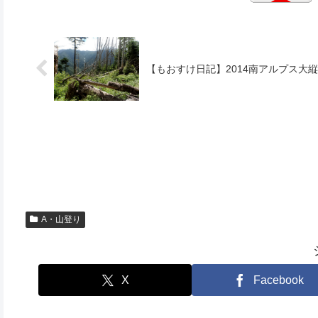
【もおすけ日記】2014南アルプス大
A・山登り
X
Facebook