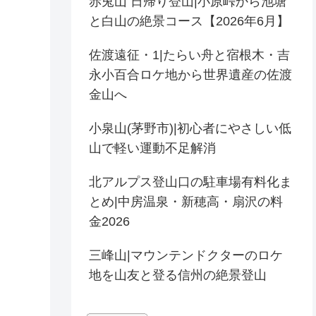
赤兎山 日帰り登山|小原峠から池塘
と白山の絶景コース【2026年6月】
佐渡遠征・1|たらい舟と宿根木・吉
永小百合ロケ地から世界遺産の佐渡
金山へ
小泉山(茅野市)|初心者にやさしい低
山で軽い運動不足解消
北アルプス登山口の駐車場有料化ま
とめ|中房温泉・新穂高・扇沢の料
金2026
三峰山|マウンテンドクターのロケ
地を山友と登る信州の絶景登山