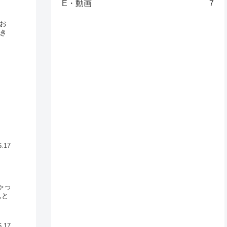
E・動画
7
お
き
6.17
ゃっ
んと
6.17