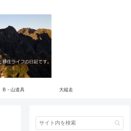
B・山道具
大縦走