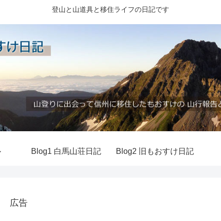
登山と山道具と移住ライフの日記です
ル
Blog1 白馬山荘日記
Blog2 旧もおすけ日記
広告