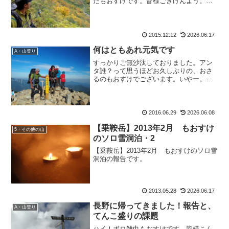
たもおすけです。皆様ごきげんよう。ス
ポンサーリンクいやー、冬はまったり動
画なんて見てしまって気が付いたら寝て
るからいけませんな。行動が鈍ります。
もともとぐうたら体質です...
2015.12.12
2026.06.17
何はともあれ元気です
A・山登り
すっかりご無沙汰しておりました。アン
タ誰？って思うほどお久しぶりの、おさ
るのもおすけでございます。いやー。セ
ールが忙しく、お蔭で1ｋｇ痩せました。
これで今年の夏の予定の希望体重になれ
ましたよ。ウヒヒ。で、セール期間中
は、いつも仲良しのHさん...
2016.06.29
2026.06.08
【乗鞍岳】2013年2月 もおすけ
5・その他の山
のソロ雪洞泊・2
【乗鞍岳】2013年2月 もおすけのソロ雪
洞泊の報告です。
2013.05.28
2026.06.17
長野に帰ってきました！報告と、
A・山登り
てんこ盛りの課題
ハイ！ボロ雑巾もおすけです、皆様こん