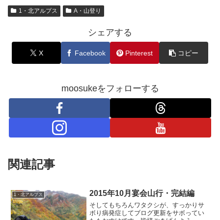
1・北アルプス
A・山登り
シェアする
X
Facebook
Pinterest
コピー
moosukeをフォローする
関連記事
2015年10月宴会山行・完結編
1・北アルプス
そしてもちろんワタクシが、すっかりサ
ボり病発症してブログ更新をサボってい