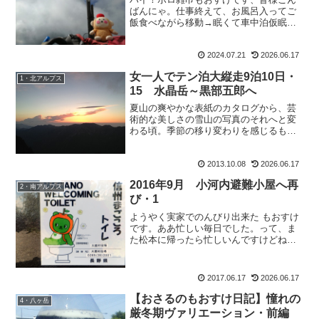
ばんにゃ。仕事終えて、お風呂入ってご
飯食べながら移動→眠くて車中泊仮眠→
再走→眠くて再仮眠→AM4：30に実家へ
帰宅。そのまま寝るも、AM８時に起きて
2024.07.21
2026.06.17
支度して病院へ。そこからが凄かった。
毎日、退院した母の...
女一人でテン泊大縦走9泊10日・
1・北アルプス
15 水晶岳～黒部五郎へ
夏山の爽やかな表紙のカタログから、芸
術的な美しさの雪山の写真のそれへと変
わる頃。季節の移り変わりを感じるもお
すけです、皆様こんばんにゃ。 冬のカタ
ログが店頭に並び始めてきました。美し
2013.10.08
2026.06.17
い。厳しいからこその美しさがある、冬
山。今年はアイスを頑張...
2016年9月 小河内避難小屋へ再
2・南アルプス
び・1
ようやく実家でのんびり出来た もおすけ
です。ああ忙しい毎日でした。って、ま
た松本に帰ったら忙しいんですけどね。5
日間の休みも、あっという間でした。
で、山の報告もしていかないと。松本に
戻ったので、これから怒涛の更新撃をお
2017.06.17
2026.06.17
見せ致します（また気安...
【おさるのもおすけ日記】憧れの
4・八ヶ岳
厳冬期ヴァリエーション・前編