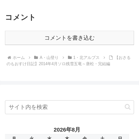
コメント
コメントを書き込む
ホーム
A・山登り
1・北アルプス
【おさる
のもおすけ日記】2014年4月ソロ残雪五竜～唐松・完結編
2026年8月
月
火
水
木
金
土
日