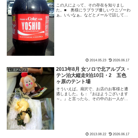
この人によって、その存在を知りまし
た。■ 奥様にラブラブ優しいウニゾーわ
ぁ。いいなぁ。などとメールで話してい
たら。今度は、さぶちゃんから写真付メ
ールが。さ：『出ました！自販機だよ。
奇跡だな。』よーーっちゃん♪ウニゾーと
いい、さぶおと言い。う...
2014.05.23
2026.06.17
2013年8月 女ソロで北アルプス・
1・北アルプス
テン泊大縦走9泊10日・2 五色
ヶ原のテント場
そういえば。扇沢で、お店のお客様と遭
遇しました。も：『おはようございます
～。』と言ったら、その中のお一人が、
女性：『あ！花束贈呈の人！！』って。
何それ何それ？と話がなり。つまりは6月
の穂高涸沢Movie&Talk セッションで、会
社からと言...
2013.08.22
2026.06.17