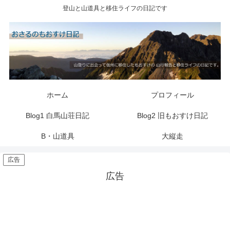
登山と山道具と移住ライフの日記です
ホーム
プロフィール
Blog1 白馬山荘日記
Blog2 旧もおすけ日記
B・山道具
大縦走
広告
広告