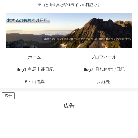
登山と山道具と移住ライフの日記です
ホーム
プロフィール
Blog1 白馬山荘日記
Blog2 旧もおすけ日記
B・山道具
大縦走
広告
広告