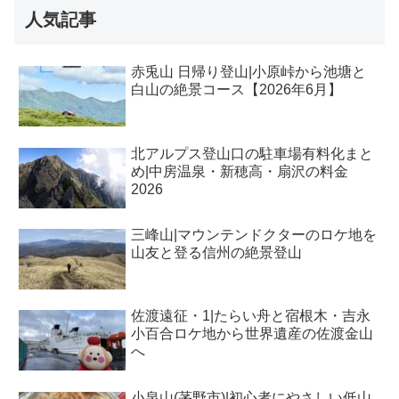
人気記事
赤兎山 日帰り登山|小原峠から池塘と
白山の絶景コース【2026年6月】
北アルプス登山口の駐車場有料化まと
め|中房温泉・新穂高・扇沢の料金
2026
三峰山|マウンテンドクターのロケ地を
山友と登る信州の絶景登山
佐渡遠征・1|たらい舟と宿根木・吉永
小百合ロケ地から世界遺産の佐渡金山
へ
小泉山(茅野市)|初心者にやさしい低山