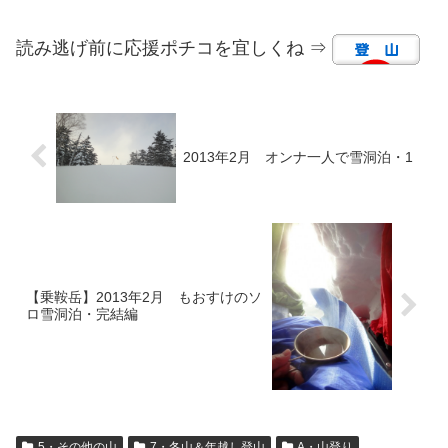
読み逃げ前に応援ポチコを宜しくね ⇒
2013年2月 オンナ一人で雪洞泊・1
【乗鞍岳】2013年2月 もおすけのソ
ロ雪洞泊・完結編
5・その他の山
7・冬山＆年越し登山
A・山登り