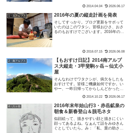
チョコが、置きっ放しだったので。テ
2014.04.04
2026.06.17
ヘ。食べちった。これから暫くは野菜生
活魚生活で食事改善しないと、...
2016年の夏の縦走計画を発表
1・北アルプス
そしてすっかり。ブログ更新をサボって
いたのはこのワタシ。皆様おひさ、おさ
るのもおすけでございます。2016年の夏
の縦走計画そしてそして。2016年の夏の
計画がほぼ決まりました。とは言って
も、今年は大縦走ではなく普通の縦走で
す。今年は小刻みで...
2016.07.15
2026.06.08
【もおすけ日記】2014南アルプ
2・南アルプス
ス大縦走・3甲斐駒ヶ岳～仙丈小
屋
そんなわけでワタクシが、病欠をしたも
おすけです。皆様ご機嫌如何ですか。い
やー、一昨日帰ってからしんどかったか
らご飯も食べずに寝て、起きてからさぶ
2014.10.22
2026.06.17
ちゃんとお話してそれからご飯食べた
ら、もう吐き気がしちゃって。朝になっ
2016年末年始山行3・赤岳鉱泉の
4・八ヶ岳
たら、体は熱いわ喉は痛いわ...
朝食＆新春登山＆脱毛ネタ
似顔絵って、描きやすい顔と描きにくい
顔ってあるよね。なぁんて話をみゆきん
ぐとしていたら。み：「私、栗の助さん
は描けますよ！」と得意気に言うもんだ