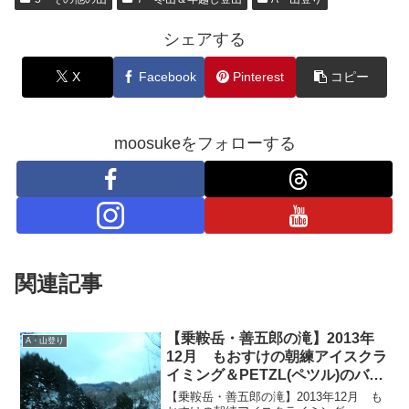
シェアする
X
Facebook
Pinterest
コピー
moosukeをフォローする
関連記事
【乗鞍岳・善五郎の滝】2013年
A・山登り
12月 もおすけの朝練アイスクラ
イミング＆PETZL(ペツル)のバイ
ザー
【乗鞍岳・善五郎の滝】2013年12月 も