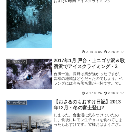
おすけの朝練アイスクライミング
2014.04.05
2026.06.17
2017年1月 戸台・上ニゴリ沢＆歌
2・南アルプス
宿沢でアイスクライミング・2
台風一過。長野は風が強かったですが、
皆様の地域はどうだったのでしょう。ベ
ランダには今も落ち葉が一杯です。で、
書きます！戸台・上ニゴリ沢＆歌宿沢で
新春アイスクライミングの報告です。戸
2017.10.24
2026.06.17
台・上ニゴリ沢＆歌宿沢でアイスクライ
【おさるのもおすけ日記】2013
ミングスーパー林道にザッ...
5・その他の山
年12月・冬の富士登山2
しまった。食生活に気をつけていたの
に、食後にレモン生チョコを食べてしま
ったもおすけです。皆様おぱようござい
ます。ついついテーブルの上に残ってた