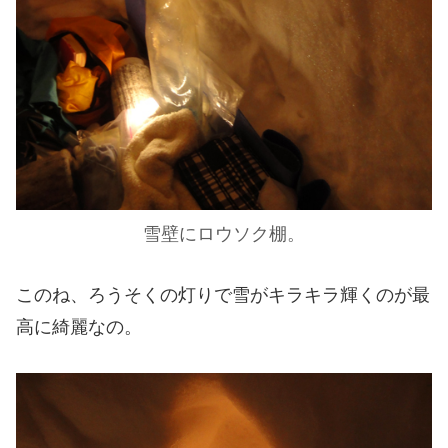
雪壁にロウソク棚。
このね、ろうそくの灯りで雪がキラキラ輝くのが最
高に綺麗なの。