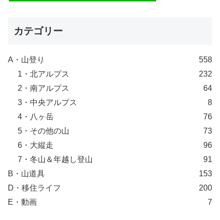
カテゴリー
A・山登り
558
1・北アルプス
232
2・南アルプス
64
3・中央アルプス
8
4・八ヶ岳
76
5・その他の山
73
6・大縦走
96
7・冬山＆年越し登山
91
B・山道具
153
D・移住ライフ
200
E・動画
7