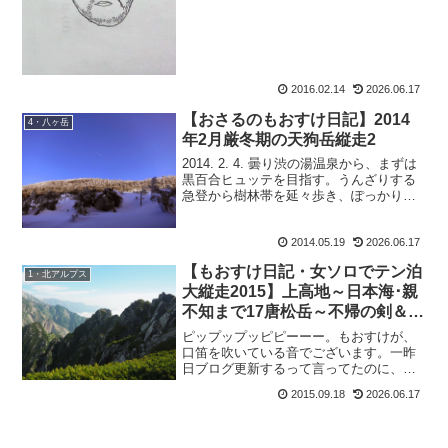
から、ほな描いてみぃ とそそのかす。
するとどうだ。描きあがったのは、また
似ても似つかぬ似顔絵だっ...
2016.02.14
2026.06.17
【おさるのもおすけ日記】2014
4・八ヶ岳
年2月厳冬期の天狗岳縦走2
2014. 2. 4. 曇り渋の湯温泉から、まずは
黒百合ヒュッテを目指す。うんざりする
急登から樹林帯を延々歩き、ぽっかりと
黒百合ヒュッテの広場に出る。私達の到
着を歓迎してるかのように、青空に飛行
2014.05.19
2026.06.17
機雲。昼の流星。風情ある 佇まいの黒百
合ヒュッ...
【もおすけ日記・女ソロでテン泊
1・北アルプス
大縦走2015】上高地～日本海･親
不知まで17唐松岳～不帰の剣＆久
し振りの買い物！ウェア編
ピップップッピピーーー。もおすけが、
口笛を吹いている音でございます。一昨
日ブログ更新するって言ってたのに、し
なかったのはどこの誰？・・・・・。し
2015.09.18
2026.06.17
ーーーらない、っと。と、トボケて口笛
を吹いている音でございます。いえね
（ハイここから言い訳）。昨...