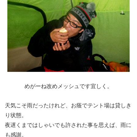
めがーね改めメッシュです宜しく。
天気こそ雨だったけれど、お蔭でテント場は貸しき
り状態。
夜遅くまではしゃいでも許された事を思えば、雨に
も感謝。