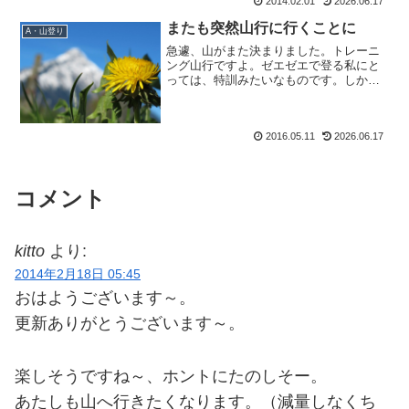
2014.02.01
2026.06.17
またも突然山行に行くことに
A・山登り
急遽、山がまた決まりました。トレーニ
ング山行ですよ。ゼエゼエで登る私にと
っては、特訓みたいなものです。しかも
また、たった今、前泊することが決ま
り。おーーーーーーーー。お風呂も入っ
てないじゃないか。急がねば。とても日
2016.05.11
2026.06.17
帰り登山とは思えない、この...
コメント
kitto
より:
2014年2月18日 05:45
おはようございます～。
更新ありがとうございます～。
楽しそうですね～、ホントにたのしそー。
あたしも山へ行きたくなります。（減量しなくち