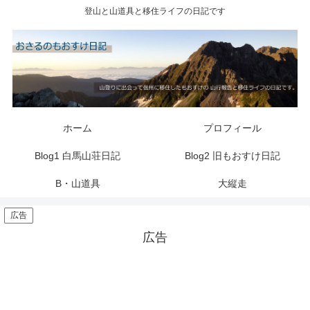
登山と山道具と移住ライフの日記です
ホーム
プロフィール
Blog1 白馬山荘日記
Blog2 旧もおすけ日記
B・山道具
大縦走
広告
広告