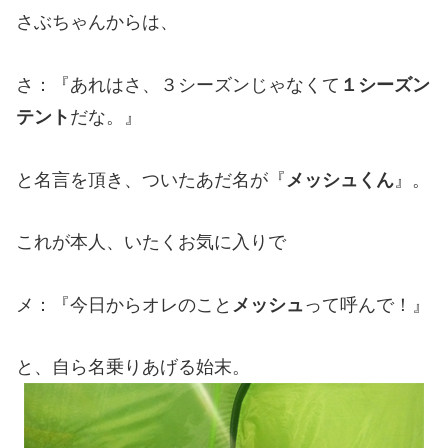
さぶちゃんからは、
さ：『あれはさ、３シーズンじゃなくて
１シーズン
テント
だな。』
と名言を頂き、ついたあだ名が『
メッシュくん
』。
これが本人、いたくお気に入りで
メ：『今日からオレのこと
メッシュ
って呼んで！』
と、自ら名乗りあげる始末。