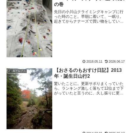
の巻
先日の小川山クライミングキャンプに行
った時のこと。早朝に着いて、一眠り。
起きてからナナーズで買い物をしていた
ら、「山登りですか？」とお声を掛けて
下さった女の子。「あ、ハイ。岩登りで
す。」と答えながら、なんかどこかでお
会いしたような・・・山？...
2018.05.11
2026.06.17
【おさるのもおすけ日記】2013
2・南アルプス
年・誕生日山行2
驚いたことに。更新サボりまくっていた
ら、ランキング激しく落ちて12位まで下
がっていたと言うのに、久し振りに更新
したら一気に3位。皆様本当にありがとう
ございます。しかも季節は冬山だと言う
のに、ブログ上は秋山という体たらくぶ
りなのに。つくづくあ...