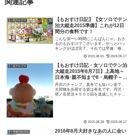
関連記事
【もおすけ日記】【女ソロでテン
1・北アルプス
泊大縦走2015準備】これが12日
間分の食料です！
こんな深ーい時間にこんばんにゃ。おさ
るのもおすけでございます。やっとパッ
キングがほぼ完了。それでは早速、毎年
恒例の「畳の上にズラッと整列！」いっ
2015.08.01
2026.06.17
てみよう！まずは、朝食＆夕食編。もう
すっかり定番の、お赤飯✕日数分＆お味
【もおすけ日記・女ソロでテン泊
1・北アルプス
噌汁＆ふりかけが朝食です...
大縦走2015年8月7日】上高地～
日本海･親不知まで8・烏帽子～船
窪＆身を守るホイッスル
丹沢のチャンプ。真冬でも短パン姿で、
大荷物を歩荷する姿は有名です。丹沢・
塔ノ岳登頂４５００回を達成したチャン
プこのチャンプこと畠山さん。サラリー
マン時代は、通勤前に丹沢に30～40ｋｇ
を歩荷してから出勤していたこともある
とか。すごい。でも、...
2015.08.28
2026.06.17
2016年8月大好きなあの人に会い
3・中央アルプス