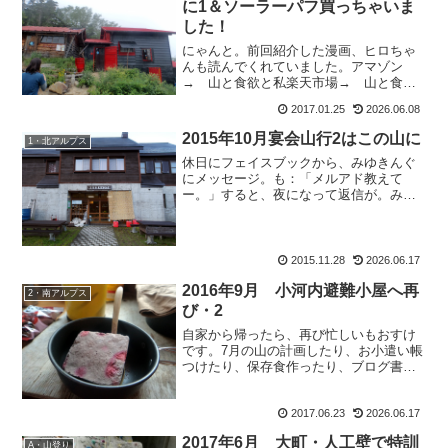
に1＆ソーラーパフ買っちゃいま
した！
にゃんと。前回紹介した漫画、ヒロちゃ
んも読んでくれていました。アマゾン
→ 山と食欲と私楽天市場→ 山と食欲
と私そうだったそうだった。ヒロちゃん
2017.01.25
2026.06.08
とは漫画とか音楽の好み、意外にも近い
んだった。違うのは、酒飲みかそうでな
2015年10月宴会山行2はこの山に
1・北アルプス
いか位ね。と、ヒロちゃんも...
休日にフェイスブックから、みゆきんぐ
にメッセージ。も：「メルアド教えて
ー。」すると、夜になって返信が。み：
「こんばんは。お疲れ様です！アドレス
は◯△■☓・・・です。」と、ここまでは
いい。この後だ。み：「電話番号も欲し
いでしょう～(^3^)」...
2015.11.28
2026.06.17
2016年9月 小河内避難小屋へ再
2・南アルプス
び・2
自家から帰ったら、再び忙しいもおすけ
です。7月の山の計画したり、お小遣い帳
つけたり、保存食作ったり、ブログ書い
たり。掃除が面倒だからどんどん断捨離
しているのに、まだまだ減らせるなぁと
2017.06.23
2026.06.17
思ったり。で、実家では早朝4時からから
赤んぼ犬が起きて一人...
2017年6月 大町・人工壁で特訓
A・山登り