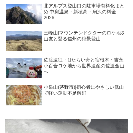
北アルプス登山口の駐車場有料化まと
め|中房温泉・新穂高・扇沢の料金
2026
三峰山|マウンテンドクターのロケ地を
山友と登る信州の絶景登山
佐渡遠征・1|たらい舟と宿根木・吉永
小百合ロケ地から世界遺産の佐渡金山
へ
小泉山(茅野市)|初心者にやさしい低山
で軽い運動不足解消