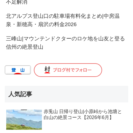
不足解消
北アルプス登山口の駐車場有料化まとめ|中房温
泉・新穂高・扇沢の料金2026
三峰山|マウンテンドクターのロケ地を山友と登る
信州の絶景登山
人気記事
赤兎山 日帰り登山|小原峠から池塘と
白山の絶景コース【2026年6月】