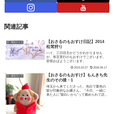
関連記事
【おさるのもおすけ日記】2014
D・移住ライフ
松茸狩り
ハイ、三日坊主かどうかわかりません
が、有言実行のもおすけでございます。
皆様おぱようございます。
2015.03.27
2026.06.17
【おさるのもおすけ】もんきち先
D・移住ライフ
生のその後・1
埼玉から来てくださった、色白で栗色の
髪が印象的なお嬢さん。『今日、一緒に
来た人に“面白いから”って薦められて読み
始めたんです～。』なんて、嬉しい事言
ってくれるじゃあ ありませんか。そして
一言、『いっつもブログで出てくる味噌
煮込みうどん、レシ...