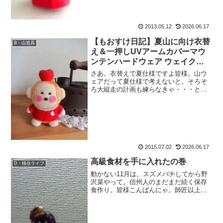
2013.05.12
2026.06.17
【もおすけ日記】夏山に向け衣替
B・山道具
え＆一押しUVアームカバーマウ
ンテンハードウェア ウェイクー
ルアームズ
さあ。衣替えで夏仕様ですよ皆様。山ウ
ェアだって夏仕様で考えないと。そろそ
ろ大縦走の計画も練らなきゃ・・・と思
いながら仕事を終えて帰宅すれば。ポス
トに郵便物。はて？と思って開けてみた
ら。も：「うわーーーー、何これーー
ー！！」って声に出して感激...
2015.07.02
2026.06.17
高級食材を手に入れたの巻
D・移住ライフ
動かない11月は。スズメバチしてから野
沢菜やって。信州人のまだまだ続く保存
食作り。皆様こんばんにゃ。師匠以上に
走り回っている、おさるのもおすけでご
ざいます。スポンサーリンク今年の筆頭
は、一番の恐怖・スズメバチ。皆さんお
ひさ。相変わらずおっか...