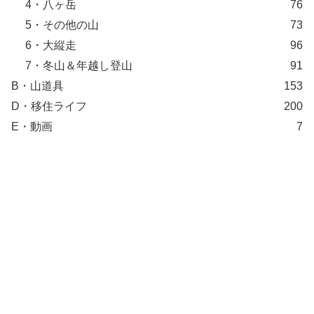
4・八ヶ岳
76
5・その他の山
73
6・大縦走
96
7・冬山＆年越し登山
91
B・山道具
153
D・移住ライフ
200
E・動画
7