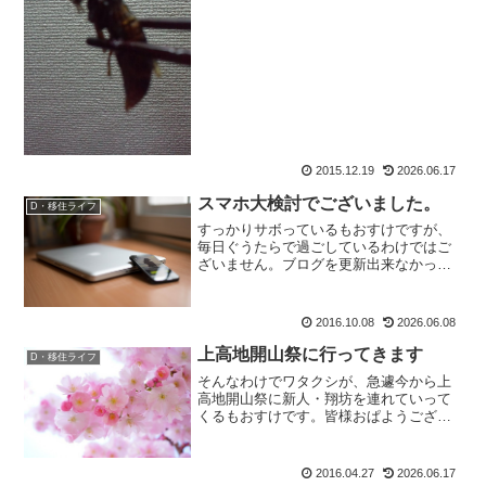
2015.12.19
2026.06.17
スマホ大検討でございました。
D・移住ライフ
すっかりサボっているもおすけですが、
毎日ぐうたらで過ごしているわけではご
ざいません。ブログを更新出来なかった
この間、昭和43年型ロボットのもおすけ
は頭から煙を出しながら、スマホの検討
＆購入をしておりました。もおすけ的条
2016.10.08
2026.06.08
件としては、・山間部で...
上高地開山祭に行ってきます
D・移住ライフ
そんなわけでワタクシが、急遽今から上
高地開山祭に新人・翔坊を連れていって
くるもおすけです。皆様おぱようござい
ます。たった今、決まりました。おー
ー、よく行く気になったな、アタシ。詳
細は今夜に。では行ってきます！もおす
2016.04.27
2026.06.17
けでした。