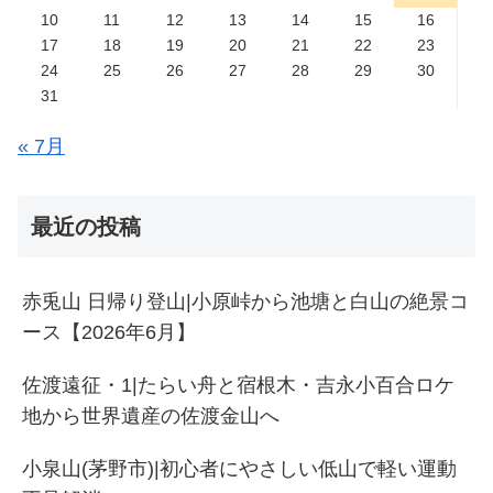
10
11
12
13
14
15
16
17
18
19
20
21
22
23
24
25
26
27
28
29
30
31
« 7月
最近の投稿
赤兎山 日帰り登山|小原峠から池塘と白山の絶景コ
ース【2026年6月】
佐渡遠征・1|たらい舟と宿根木・吉永小百合ロケ
地から世界遺産の佐渡金山へ
小泉山(茅野市)|初心者にやさしい低山で軽い運動