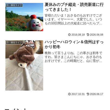
夏休みのプチ縦走・読売新道に行
D・移住ライフ
ってきました！
皆様ただいま！おさるのもおすけでござ
います。イヤーーー、大変でした。いつ
もの10日間以上の大縦走に比べたらプチ
縦走なんて楽ちんなんて思ってたらアー
タ。大変なんでございましたよ。イヤー
2016.08.18
2026.06.08
ーー、大変だった読売新道。更にその
先。この報告は近日中に。...
ハッピーハロウィン＆信州はすっ
D・移住ライフ
かり初冬
晩秋って言うよりね。この寒さは初冬で
すわ。皆さまこんにちにゃ、おさるのも
おすけです。この時期だと、山に雪が降
ってもすぐに溶けちゃうのですが 今年ば
かりはさにあらず。このまま根雪になり
そうです。そのくらい寒い。ああ、灯油
を買いに行かないと。あ...
2017.10.31
2026.06.17