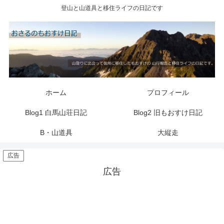
登山と山道具と移住ライフの日記です
ホーム
プロフィール
Blog1 白馬山荘日記
Blog2 旧もおすけ日記
B・山道具
大縦走
広告
広告