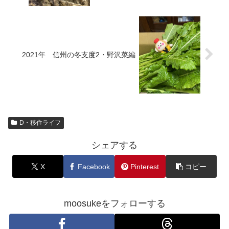
2021年 信州の冬支度2・野沢菜編
D・移住ライフ
シェアする
X
Facebook
Pinterest
コピー
moosukeをフォローする