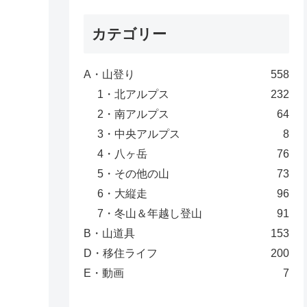
カテゴリー
A・山登り
558
1・北アルプス
232
2・南アルプス
64
3・中央アルプス
8
4・八ヶ岳
76
5・その他の山
73
6・大縦走
96
7・冬山＆年越し登山
91
B・山道具
153
D・移住ライフ
200
E・動画
7