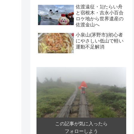
佐渡遠征・1|たらい舟
と宿根木・吉永小百合
ロケ地から世界遺産の
佐渡金山へ
小泉山(茅野市)|初心者
にやさしい低山で軽い
運動不足解消
この記事が気に入ったら
フォローしよう