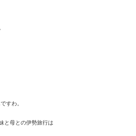
。
んですわ。
姉妹と母との伊勢旅行は