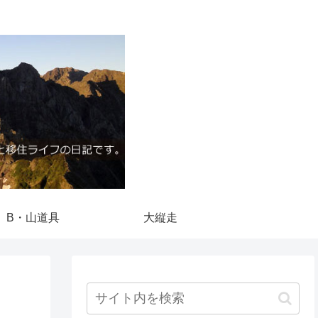
B・山道具
大縦走