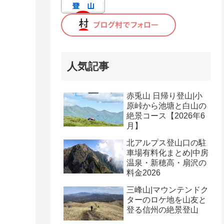
人気記事
赤兎山 日帰り登山|小
原峠から池塘と白山の
絶景コース【2026年6
月】
北アルプス登山口の駐
車場有料化まとめ|中房
温泉・新穂高・扇沢の
料金2026
三峰山|マウンテンドク
ターのロケ地を山友と
登る信州の絶景登山