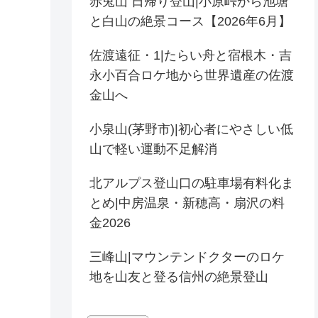
赤兎山 日帰り登山|小原峠から池塘
と白山の絶景コース【2026年6月】
佐渡遠征・1|たらい舟と宿根木・吉
永小百合ロケ地から世界遺産の佐渡
金山へ
小泉山(茅野市)|初心者にやさしい低
山で軽い運動不足解消
北アルプス登山口の駐車場有料化ま
とめ|中房温泉・新穂高・扇沢の料
金2026
三峰山|マウンテンドクターのロケ
地を山友と登る信州の絶景登山