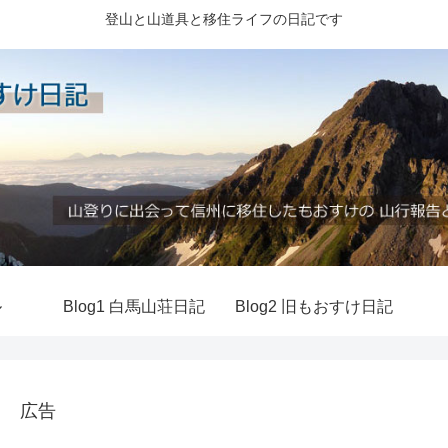
登山と山道具と移住ライフの日記です
ル
Blog1 白馬山荘日記
Blog2 旧もおすけ日記
広告