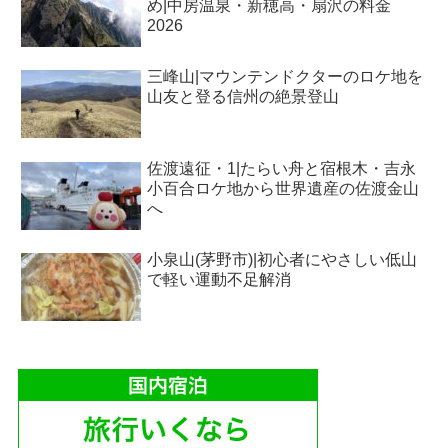
め|中房温泉・新穂高・扇沢の料金
2026
三峰山|マウンテンドクターのロケ地を
山友と登る信州の絶景登山
佐渡遠征・1|たらい舟と宿根木・吉永
小百合ロケ地から世界遺産の佐渡金山
へ
小泉山(茅野市)|初心者にやさしい低山
で軽い運動不足解消