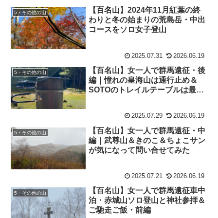
【百名山】2024年11月紅葉の終
5・その他の山
わりと冬の始まりの荒島岳・中出
コースをソロ女子登山
2025.07.31
2026.06.19
【百名山】女一人で群馬遠征・後
5・その他の山
編｜憧れの皇海山は通行止め＆
SOTOのトレイルテーブルは最軽
量の135g！
2025.07.29
2026.06.19
【百名山】女一人で群馬遠征・中
5・その他の山
編｜武尊山＆きのこ＆ちょこサン
が気になって問い合せてみた
2025.07.21
2026.06.19
【百名山】女一人で群馬遠征車中
5・その他の山
泊・赤城山ソロ登山と神社参拝＆
ご馳走ご飯・前編