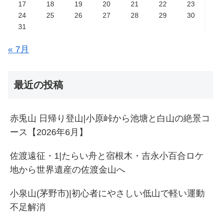
17
18
19
20
21
22
23
24
25
26
27
28
29
30
31
« 7月
最近の投稿
赤兎山 日帰り登山|小原峠から池塘と白山の絶景コ
ース【2026年6月】
佐渡遠征・1|たらい舟と宿根木・吉永小百合ロケ
地から世界遺産の佐渡金山へ
小泉山(茅野市)|初心者にやさしい低山で軽い運動
不足解消