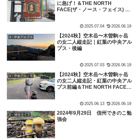
に急げ！＆THE NORTH
FACE(ザ・ノース・フェイス) ハ
イクキャップ NN02342
2025.07.04
2026.06.19
【2024秋】空木岳〜木曽駒ヶ岳
3・中央アルプス
の女二人縦走記｜紅葉の中央アル
プス・後編
2025.07.03
2026.06.19
【2024秋】空木岳〜木曽駒ヶ岳
3・中央アルプス
の女二人縦走記・紅葉の中央アル
プス前編＆THE NORTH FACEの
ハイクハット
2025.06.13
2026.06.19
2024年9月29日 信州できのこ勉
D・移住ライフ
強会