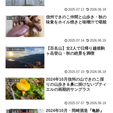
2025.07.17
2026.06.19
信州できのこ仲間と山歩き・秋の
D・移住ライフ
味覚をホイル焼きと味噌汁で堪能
2025.07.14
2026.06.19
【百名山】女2人で日帰り越後駒
5・その他の山
ヶ岳登山・秋の絶景を満喫
2025.07.10
2026.06.19
2024年10月信州の山できのこ採
B・山道具
りの山歩き＆鼻に掛けないプティ
エルの画期的サングラス
2025.07.07
2026.06.19
2024年10月・岡崎酒造『亀齢』
B・山道具