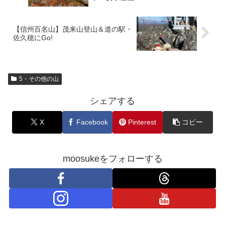
【信州百名山】茂来山登山＆道の駅・
佐久穂にGo!
5・その他の山
シェアする
X
Facebook
Pinterest
コピー
moosukeをフォローする