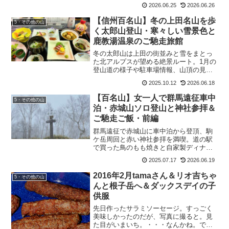
を、もおすけがショート動画でお届けし
2026.06.25
2026.06.26
ます。
【信州百名山】冬の上田名山を歩
5・その他の山
く太郎山登山・寒々しい雪景色と
鹿教湯温泉のご馳走旅館
冬の太郎山は上田の街並みと雪をまとっ
た北アルプスが望める絶景ルート。1月の
登山道の様子や駐車場情報、山頂の見ど
ころを紹介。
2025.10.12
2026.06.18
【百名山】女一人で群馬遠征車中
5・その他の山
泊・赤城山ソロ登山と神社参拝＆
ご馳走ご飯・前編
群馬遠征で赤城山に車中泊から登頂、駒
ケ岳周回と赤い神社参拝を満喫。道の駅
で買った鳥のもも焼きと自家製ディナ
ー、コーヒーで締めくくるもおすけ流山
2025.07.17
2026.06.19
ごはん。
2016年2月tamaさん＆リオ吉ちゃ
5・その他の山
んと根子岳へ＆ダックスデイの子
供服
先日作ったサラミソーセージ。すっごく
美味しかったのだが、写真に撮ると。見
た目がいまいち。・・・なんかね。でも