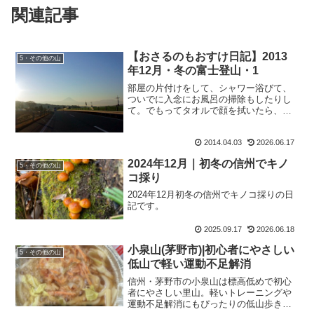
関連記事
【おさるのもおすけ日記】2013
5・その他の山
年12月・冬の富士登山・1
部屋の片付けをして、シャワー浴びて、
ついでに入念にお風呂の掃除もしたりし
て。でもってタオルで顔を拭いたら、真
っ赤な血が。え？もう一回。ええ？？何
とワタクシ、鼻血が出ておりました。皆
2014.04.03
2026.06.17
様ご機嫌如何ですか？もおすけは、ちょ
っと気持ち悪うございます...
2024年12月｜初冬の信州でキノ
5・その他の山
コ採り
2024年12月初冬の信州でキノコ採りの日
記です。
2025.09.17
2026.06.18
小泉山(茅野市)|初心者にやさしい
5・その他の山
低山で軽い運動不足解消
信州・茅野市の小泉山は標高低めで初心
者にやさしい里山。軽いトレーニングや
運動不足解消にもぴったりの低山歩き