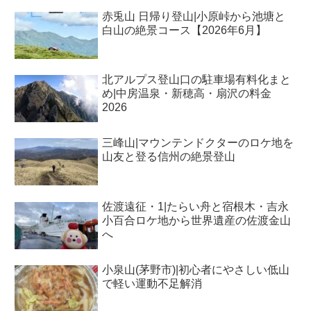
赤兎山 日帰り登山|小原峠から池塘と
白山の絶景コース【2026年6月】
北アルプス登山口の駐車場有料化まと
め|中房温泉・新穂高・扇沢の料金
2026
三峰山|マウンテンドクターのロケ地を
山友と登る信州の絶景登山
佐渡遠征・1|たらい舟と宿根木・吉永
小百合ロケ地から世界遺産の佐渡金山
へ
小泉山(茅野市)|初心者にやさしい低山
で軽い運動不足解消