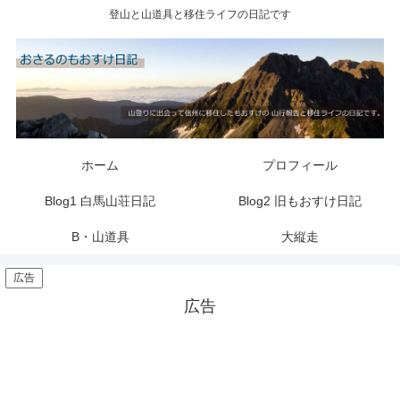
登山と山道具と移住ライフの日記です
ホーム
プロフィール
Blog1 白馬山荘日記
Blog2 旧もおすけ日記
B・山道具
大縦走
広告
広告