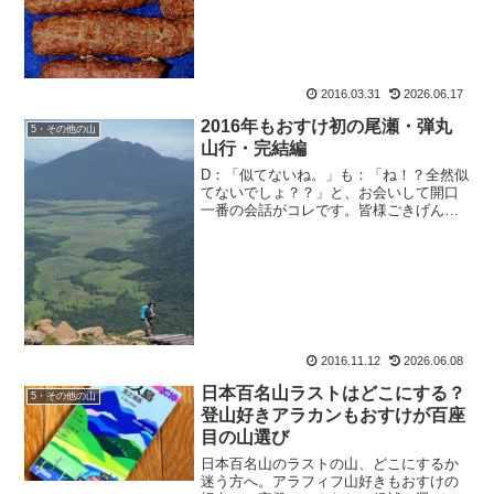
美味しかったので、ヤツに差し入れする
ことにした。朝、コソッとロッカーに入
れと行く。フフフ、美味しい差し入れ
よ。優しいでしょ。見た目コ...
2016.03.31
2026.06.17
2016年もおすけ初の尾瀬・弾丸
5・その他の山
山行・完結編
D：「似てないね。」も：「ね！？全然似
てないでしょ？？」と、お会いして開口
一番の会話がコレです。皆様ごきげんよ
う、おさるのもおすけでございます。そ
う、お話のお相手はいつものDAITENさ
ん。先日のみゆきんぐの似てない似顔絵
は、DAITENさ...
2016.11.12
2026.06.08
日本百名山ラストはどこにする？
5・その他の山
登山好きアラカンもおすけが百座
目の山選び
日本百名山のラストの山、どこにするか
迷う方へ。アラフィフ山好きもおすけの