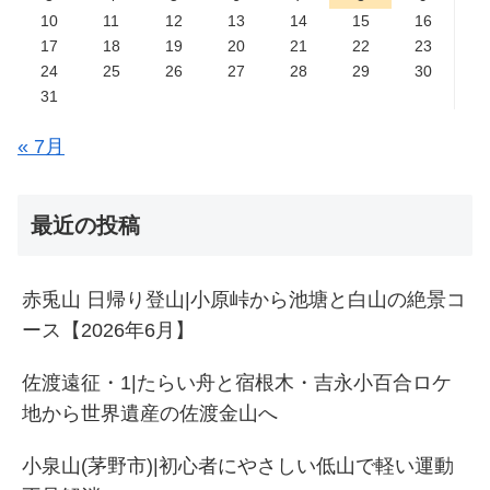
10
11
12
13
14
15
16
17
18
19
20
21
22
23
24
25
26
27
28
29
30
31
« 7月
最近の投稿
赤兎山 日帰り登山|小原峠から池塘と白山の絶景コ
ース【2026年6月】
佐渡遠征・1|たらい舟と宿根木・吉永小百合ロケ
地から世界遺産の佐渡金山へ
小泉山(茅野市)|初心者にやさしい低山で軽い運動