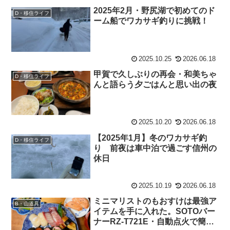
2025年2月・野尻湖で初めてのド
D・移住ライフ
ーム船でワカサギ釣りに挑戦！
2025.10.25
2026.06.18
甲賀で久しぶりの再会・和美ちゃ
D・移住ライフ
んと語らう夕ごはんと思い出の夜
2025.10.20
2026.06.18
【2025年1月】冬のワカサギ釣
D・移住ライフ
り 前夜は車中泊で過ごす信州の
休日
2025.10.19
2026.06.18
ミニマリストのもおすけは最強ア
B・山道具
イテムを手に入れた。SOTOバー
ナーRZ-T721E・自動点火で簡