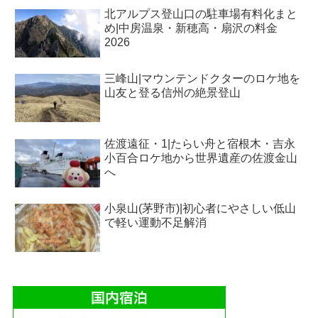
北アルプス登山口の駐車場有料化まと
め|中房温泉・新穂高・扇沢の料金
2026
三峰山|マウンテンドクターのロケ地を
山友と登る信州の絶景登山
佐渡遠征・1|たらい舟と宿根木・吉永
小百合ロケ地から世界遺産の佐渡金山
へ
小泉山(茅野市)|初心者にやさしい低山
で軽い運動不足解消