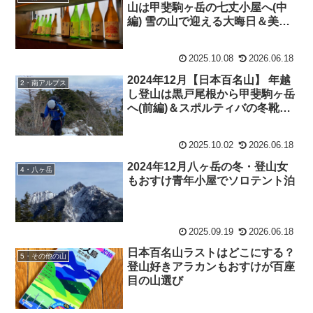
山は甲斐駒ヶ岳の七丈小屋へ(中
編) 雪の山で迎える大晦日＆美味
しい山梨の日本酒はこれだった
2025.10.08
2026.06.18
2024年12月【日本百名山】 年越
2・南アルプス
し登山は黒戸尾根から甲斐駒ヶ岳
へ(前編)＆スポルティバの冬靴・
ネパールエボ
2025.10.02
2026.06.18
2024年12月八ヶ岳の冬・登山女
4・八ヶ岳
もおすけ青年小屋でソロテント泊
2025.09.19
2026.06.18
日本百名山ラストはどこにする？
5・その他の山
登山好きアラカンもおすけが百座
目の山選び