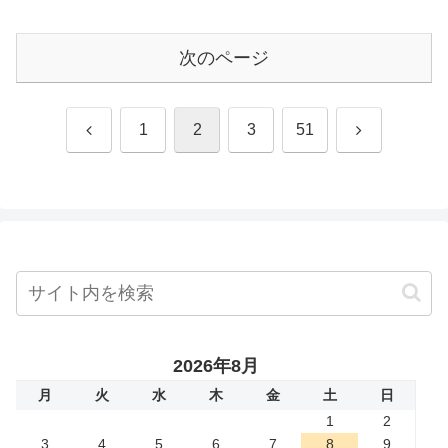
次のページ
前
次
1
2
3
51
へ
へ
2026年8月
月
火
水
木
金
土
日
1
2
3
4
5
6
7
8
9