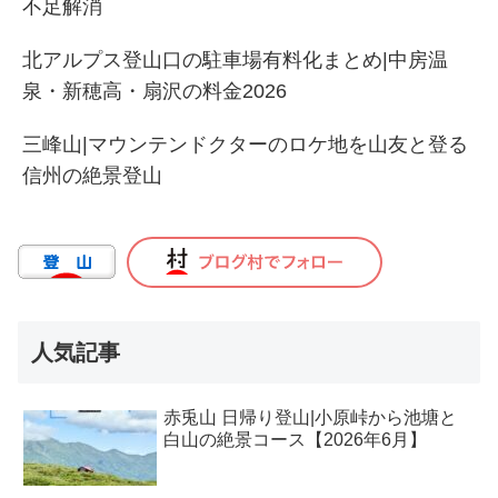
不足解消
北アルプス登山口の駐車場有料化まとめ|中房温
泉・新穂高・扇沢の料金2026
三峰山|マウンテンドクターのロケ地を山友と登る
信州の絶景登山
人気記事
赤兎山 日帰り登山|小原峠から池塘と
白山の絶景コース【2026年6月】