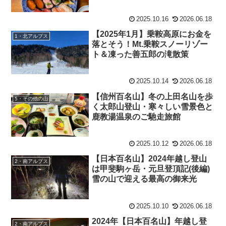
単！料理も焚き火もこれ一本
2025.10.16
2026.06.18
【2025年1月】乗鞍高原にお金を
1・北アルプス
落とそう！Mt.乗鞍スノーリゾー
ト＆凍った善五郎の滝散策
2025.10.14
2026.06.18
【信州百名山】冬の上田名山を歩
5・その他の山
く太郎山登山・寒々しい雪景色と
鹿教湯温泉のご馳走旅館
2025.10.12
2026.06.18
【日本百名山】2024年越し登山
2・南アルプス
は甲斐駒ヶ岳・元旦登頂記(後編)
雪の山で迎える最高の御来光
2025.10.10
2026.06.18
2024年【日本百名山】年越し登
2・南アルプス