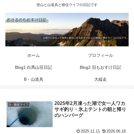
登山と山道具と移住ライフの日記です
ホーム
プロフィール
Blog1 白馬山荘日記
Blog2 旧もおすけ日記
B・山道具
大縦走
2025年2月凍った湖で女一人ワカ
D・移住ライフ
サギ釣り・氷上テントの朝と帰り
のハンバーグ
2025.11.11
2026.06.18