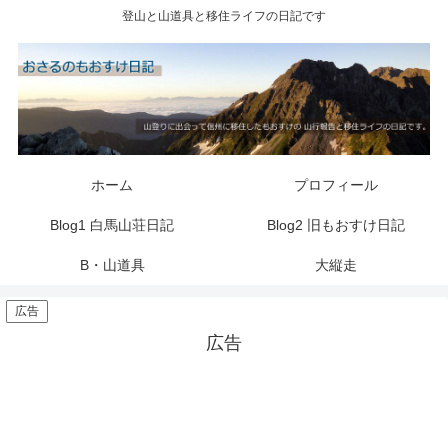
登山と山道具と移住ライフの日記です
ホーム
プロフィール
Blog1 白馬山荘日記
Blog2 旧もおすけ日記
B・山道具
大縦走
広告
広告