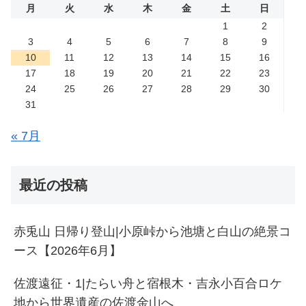
月
火
水
木
金
土
日
1
2
3
4
5
6
7
8
9
10
11
12
13
14
15
16
17
18
19
20
21
22
23
24
25
26
27
28
29
30
31
« 7月
最近の投稿
赤兎山 日帰り登山|小原峠から池塘と白山の絶景コ
ース【2026年6月】
佐渡遠征・1|たらい舟と宿根木・吉永小百合ロケ
地から世界遺産の佐渡金山へ