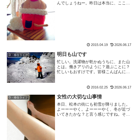
んでしょうねー。昨日は本当に、ここは
クラブか？ってほどの。ラッパーちゃん
大はしゃぎ。で、ございましたよ。思わ
ず『もう、うるさいっ！』って壁に向か
って声に出して言うほどの...
2015.04.19
2026.06.17
明日も山です
D・移住ライフ
忙しい。洗濯物が乾かぬうちに、また山
とは。働きアリのように？遊ぶことに？
忙しいもおすけです。皆様こんばんに
ゃ。遊び呆けのキリギリスとは絶対言わ
ない。山はね、遊びじゃないんですよ！
人生そのものなのですから。と、ワケわ
2016.02.25
2026.06.17
かんないこと言ってけむに巻...
女性の大切な山事情
D・移住ライフ
本日、松本の街にも初雪が降りました。
よーーーやく。よーーーやく、冬が近づ
いてきたかな？と言う感じですね。その
くらい連日暖かかったわー、のもおすけ
です。皆様こんにちにゃ。スポンサーリ
ンク先日、「私もミュゼの予約、取りま
した！」という嬉しいご報...