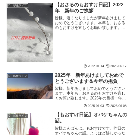
ているなら、と登録してみました。そし
【おさるのもおすけ日記】2022
D・移住ライフ
たら、さんぱっち...
年 新年のご挨拶
皆様、遅くなりましたが新年あけまして
おめでとうございます。本年も、おさる
のもおすけを宜しくお願い致します。
2022年 新年のご挨拶年末年始、仕事と
山とで遊び呆けいてたら年賀状作る暇が
ありませんでした。おおおおーーーーー
ーーーーーーーーッ。年...
2022.01.14
2026.06.17
2025年 新年あけましておめで
D・移住ライフ
とうございます＆今年の抱負
皆様、新年あけましておめでとうござい
ます。本年も、おさるのもおすけを宜し
くお願い致します。2025年の目標一年の
初めだから、今年の抱負を掲げておきま
2025.01.03
2026.06.08
しょう(退路を断つために？)。・県外の山
へ遠征・・・これまで北アルプス始め、
【もおすけ日記】オバケちゃんの
D・移住ライフ
長野県の山ばかり...
話。
皆様こんばんは。もおすけです。昨日の
オバケちゃんの話。よっぽど嬉しかった