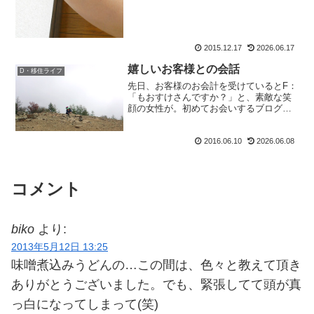
2015.12.17
2026.06.17
嬉しいお客様との会話
D・移住ライフ
先日、お客様のお会計を受けているとF：
「もおすけさんですか？」と、素敵な笑
顔の女性が。初めてお会いするブログ読
者さんとわかり、お礼とご挨拶を。そし
て丁度たまたま横にいたのが、みゆきん
2016.06.10
2026.06.08
ぐ。も：「あ、彼女がみゆきんぐです♪」
F：「あ、やっぱり？...
コメント
biko
より:
2013年5月12日 13:25
味噌煮込みうどんの…この間は、色々と教えて頂き
ありがとうございました。でも、緊張してて頭が真
っ白になってしまって(笑)