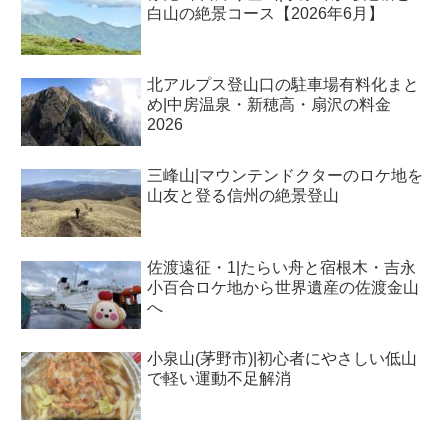
白山の絶景コース【2026年6月】
北アルプス登山口の駐車場有料化まと
め|中房温泉・新穂高・扇沢の料金
2026
三峰山|マウンテンドクターのロケ地を
山友と登る信州の絶景登山
佐渡遠征・1|たらい舟と宿根木・吉永
小百合ロケ地から世界遺産の佐渡金山
へ
小泉山(茅野市)|初心者にやさしい低山
で軽い運動不足解消