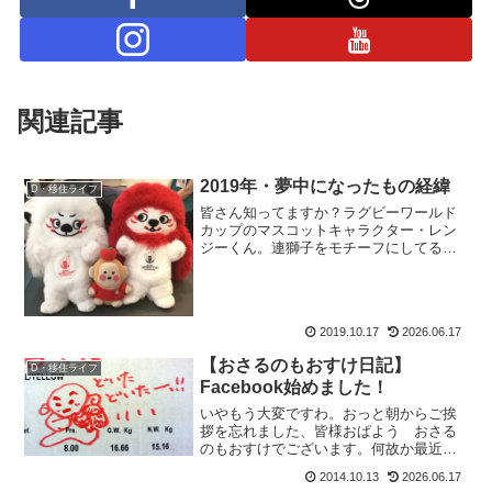
関連記事
2019年・夢中になったもの経緯
D・移住ライフ
皆さん知ってますか？ラグビーワールド
カップのマスコットキャラクター・レン
ジーくん。連獅子をモチーフにしてると
思うのですが、最高に可愛いよね。でも
それだけじゃないともおすけは思うの
よ。皆さん気付いてますかッ？二人に
は、色だけでなく個性があるこ...
2019.10.17
2026.06.17
【おさるのもおすけ日記】
D・移住ライフ
Facebook始めました！
いやもう大変ですわ。おっと朝からご挨
拶を忘れました、皆様おぱよう おさる
のもおすけでございます。何故か最近、
メールにfacebookからやたら登録しまし
2014.10.13
2026.06.17
ょーメールが届くので、そんなに皆やっ