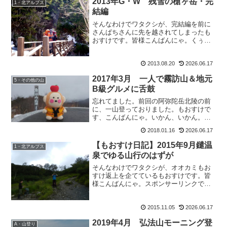
2013年G・W 残雪の槍ヶ岳・完
1・北アルプス
んですよ！？皆さんどう思...
結編
そんなわけでワタクシが、完結編を前に
さんぱちさんに先を越されてしまったも
おすけです。皆様こんばんにゃ。くぅ。
どーしても写真、イヤそれ以上に文章が
長くって結局 遅筆になってしまう私。早
2013.08.20
2026.06.17
く書き上げて、山行と更新を追いつかせ
たいのに～。と、ぼやき...
2017年3月 一人で霧訪山＆地元
5・その他の山
B級グルメに舌鼓
忘れてました。前回の阿弥陀岳北陵の前
に、一山登っておりました。もおすけで
す、こんばんにゃ。いかん、いかん。花
谷さんのイベントに当選して、すっかり
2018.01.16
2026.06.17
舞い上がってしまってすっかりうっかり
忘れておりました。てなわけで、報告で
【もおすけ日記】2015年9月鑓温
1・北アルプス
す。一人でサクッと霧訪山...
泉でゆる山行のはずが
そんなわけでワタクシが、オオカミもお
すけ返上を企てているもおすけです。皆
様こんばんにゃ。スポンサーリンクでも
頑張ろうと思った矢先に、PC忘れてます
もんね。そうすると、うちは無音。シー
2015.11.05
2026.06.17
ーーン。断捨離アンなもおすけんちに
は、TVは愚か、DVD＆...
2019年4月 弘法山モーニング登
A・山登り