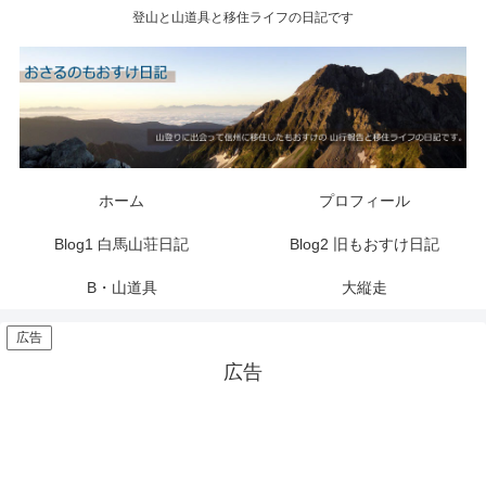
登山と山道具と移住ライフの日記です
ホーム
プロフィール
Blog1 白馬山荘日記
Blog2 旧もおすけ日記
B・山道具
大縦走
広告
広告