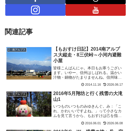
関連記事
【もおすけ日記】2014南アルプ
2・南アルプス
ス大縦走・8三伏峠～小河内避難
小屋
皆様こんばんにゃ。本日もお寒うござい
ます。いやー、信州はしばれる。温かい
汁物・鍋物がたまりませんね。信州味噌
が発展した歴史がわかりますよ、この寒
2014.11.16
2026.06.17
さは。家のカーテンを開けたら見える常
念岳も、ほらこの通り。
2016年5月翔坊と行く残雪の大滝
1・北アルプス
山1
いつものいつものみゆきんぐ。み：「こ
れ、かわいいですよね。」って小さなカ
ムを見て言うから、もおすけは己を指し
ても：「え、これ？」ととぼけたら、呆
2016.06.01
2026.06.08
れ顔でみ：「アーハイハイ カワイイカ
ワイイ。」って、吐き捨てるように言う