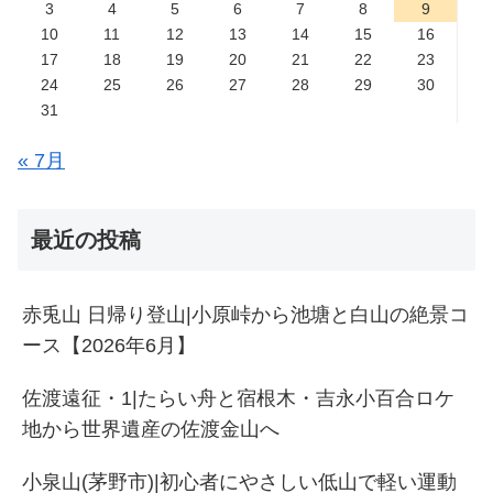
3
4
5
6
7
8
9
10
11
12
13
14
15
16
17
18
19
20
21
22
23
24
25
26
27
28
29
30
31
« 7月
最近の投稿
赤兎山 日帰り登山|小原峠から池塘と白山の絶景コ
ース【2026年6月】
佐渡遠征・1|たらい舟と宿根木・吉永小百合ロケ
地から世界遺産の佐渡金山へ
小泉山(茅野市)|初心者にやさしい低山で軽い運動