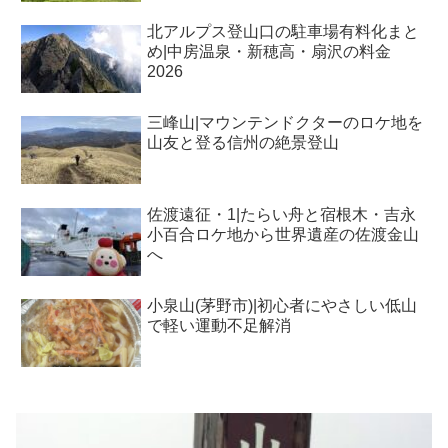
北アルプス登山口の駐車場有料化まと
め|中房温泉・新穂高・扇沢の料金
2026
三峰山|マウンテンドクターのロケ地を
山友と登る信州の絶景登山
佐渡遠征・1|たらい舟と宿根木・吉永
小百合ロケ地から世界遺産の佐渡金山
へ
小泉山(茅野市)|初心者にやさしい低山
で軽い運動不足解消