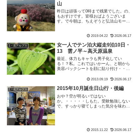
山
昨日は頑張って0時まで残業でした。の、
もおすけです。皆様おぱようございま
す。で今朝は、ちえぞうと弘法山モーニ
ング。これも一応登山かしら！？ちゃん
ちゃんこ姿の先生は、桜によくお似合い
2019.04.22
2026.06.17
です。でしょでしょ。サンドイッチ食べ
て、豆大福食べて珈琲飲ん...
女一人でテン泊大縦走9泊10日・
1・北アルプス
13 雲ノ平～高天原温泉
最近、体力もキャラも男子化してい
る！？私。これではいかーん、と朝から
美容パックシートを顔に貼り付け・・・
って違う、その話じゃない のもおすけ
です。皆様おぱようございます。そう。
2013.09.19
2026.06.17
職場で差し入れのお菓子を頂いても、
2015年10月誕生日山行・後編
も：『あ、そっちの方が良さそう...
1・北アルプス
おや？空が明るいではない
か。・・・・・しもた。受験勉強しない
で、すっかり寝てしまった気分を味わう
若干47歳の、おさるのもおすけでござい
ます。ここまで書いて、朝は出勤。そし
て現在。皆様こんばんにゃ。いけないい
けない。昨夜はすっかりグダって、寝...
2015.11.22
2026.06.17