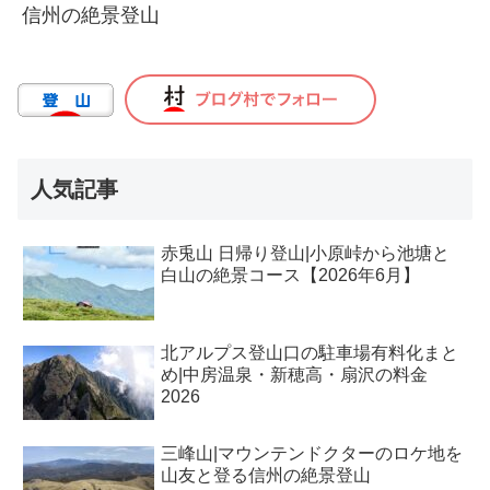
信州の絶景登山
人気記事
赤兎山 日帰り登山|小原峠から池塘と
白山の絶景コース【2026年6月】
北アルプス登山口の駐車場有料化まと
め|中房温泉・新穂高・扇沢の料金
2026
三峰山|マウンテンドクターのロケ地を
山友と登る信州の絶景登山