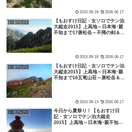
2015.09.19
2026.06.17
【もおすけ日記・女ソロでテン泊
1・北アルプス
大縦走2015】上高地～日本海･親
不知まで17唐松岳～不帰の剣＆久
し振りの買い物！ウェア編
2015.09.18
2026.06.17
【もおすけ日記・女ソロでテン泊
1・北アルプス
大縦走2015】上高地～日本海･親
不知まで16五竜山荘～唐松岳＆ヘ
ビロテジャケット
2015.09.13
2026.06.17
今日から夏祭り！【もおすけ日
1・北アルプス
記・女ソロでテン泊大縦走
2015】上高地～日本海･親不知ま
で15鹿島槍ヶ岳～五竜山荘