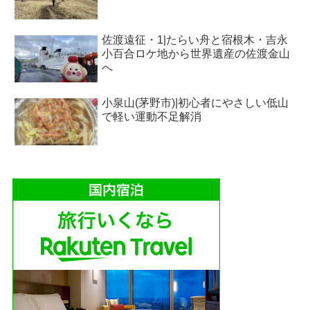
佐渡遠征・1|たらい舟と宿根木・吉永
小百合ロケ地から世界遺産の佐渡金山
へ
小泉山(茅野市)|初心者にやさしい低山
で軽い運動不足解消