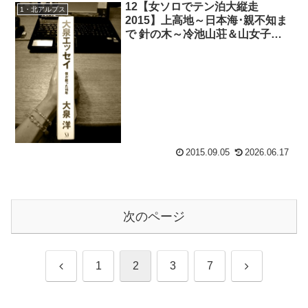
12【女ソロでテン泊大縦走
1・北アルプス
2015】上高地～日本海･親不知ま
で 針の木～冷池山荘＆山女子お
薦めヘアケアレポ
2015.09.05
2026.06.17
次のページ
前
次
1
2
3
7
へ
へ