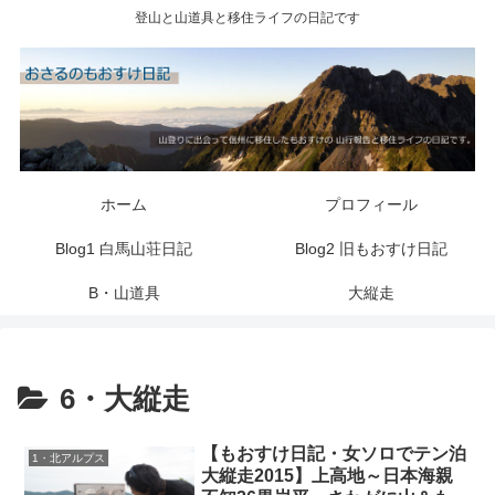
登山と山道具と移住ライフの日記です
ホーム
プロフィール
Blog1 白馬山荘日記
Blog2 旧もおすけ日記
B・山道具
大縦走
6・大縦走
【もおすけ日記・女ソロでテン泊
1・北アルプス
大縦走2015】上高地～日本海親