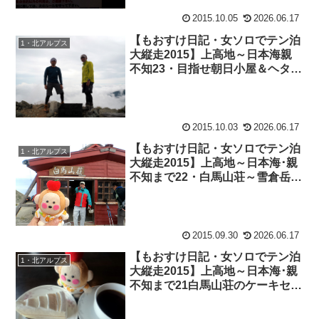
2015.10.05
2026.06.17
【もおすけ日記・女ソロでテン泊
1・北アルプス
大縦走2015】上高地～日本海親
不知23・目指せ朝日小屋＆ヘタっ
た靴下が復活する裏技
2015.10.03
2026.06.17
【もおすけ日記・女ソロでテン泊
1・北アルプス
大縦走2015】上高地～日本海･親
不知まで22・白馬山荘～雪倉岳＆
アンタークティカバーサロフトジ
ャケット
2015.09.30
2026.06.17
【もおすけ日記・女ソロでテン泊
1・北アルプス
大縦走2015】上高地～日本海･親
不知まで21白馬山荘のケーキセッ
ト