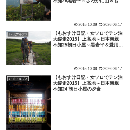
不知26黒岩平～さわがに山＆もお
すけ大注目ブランド
2015.10.09
2026.06.17
【もおすけ日記・女ソロでテン泊
1・北アルプス
大縦走2015】上高地～日本海親
不知25朝日小屋～黒岩平＆愛用の
ゲイター
2015.10.08
2026.06.17
【もおすけ日記・女ソロでテン泊
1・北アルプス
大縦走2015】上高地～日本海親
不知24 朝日小屋の夕食