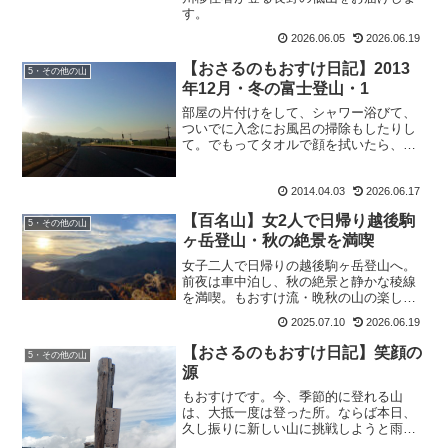
す。
2026.06.05
2026.06.19
【おさるのもおすけ日記】2013
5・その他の山
年12月・冬の富士登山・1
部屋の片付けをして、シャワー浴びて、
ついでに入念にお風呂の掃除もしたりし
て。でもってタオルで顔を拭いたら、真
っ赤な血が。え？もう一回。ええ？？何
とワタクシ、鼻血が出ておりました。皆
2014.04.03
2026.06.17
様ご機嫌如何ですか？もおすけは、ちょ
っと気持ち悪うございます...
【百名山】女2人で日帰り越後駒
5・その他の山
ヶ岳登山・秋の絶景を満喫
女子二人で日帰りの越後駒ヶ岳登山へ。
前夜は車中泊し、秋の絶景と静かな稜線
を満喫。もおすけ流・晩秋の山の楽しみ
方をご紹介します。
2025.07.10
2026.06.19
【おさるのもおすけ日記】笑顔の
5・その他の山
源
もおすけです。今、季節的に登れる山
は、大抵一度は登った所。ならば本日、
久し振りに新しい山に挑戦しようと雨続
きで山に行けずストレスMaxの私は早起