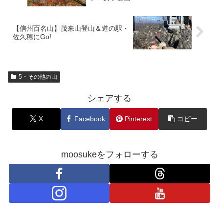
【信州百名山】茂来山登山＆道の駅・
佐久穂にGo!
5・その他の山
シェアする
X
Facebook
Pinterest
コピー
moosukeをフォローする