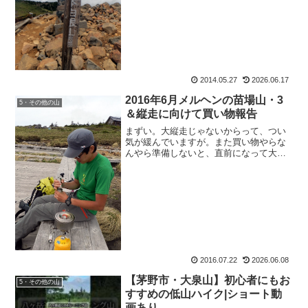
きして一人出かけた。【おさるのもおす
け日記】笑顔の源2014 5 27事前に調べ
るのが面倒...
2014.05.27
2026.06.17
2016年6月メルヘンの苗場山・3
5・その他の山
＆縦走に向けて買い物報告
まずい。大縦走じゃないからって、つい
気が緩んでいますが。また買い物やらな
んやら準備しないと、直前になって大慌
てするのよね。わかっているのに、その
直前にならないと準備できないのはこの
私。皆さまおぱよう、おさるのもおすけ
でございます。でもでも、...
2016.07.22
2026.06.08
【茅野市・大泉山】初心者にもお
5・その他の山
すすめの低山ハイク|ショート動
画あり