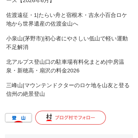
ース【2026年6月】
佐渡遠征・1|たらい舟と宿根木・吉永小百合ロケ
地から世界遺産の佐渡金山へ
小泉山(茅野市)|初心者にやさしい低山で軽い運動
不足解消
北アルプス登山口の駐車場有料化まとめ|中房温
泉・新穂高・扇沢の料金2026
三峰山|マウンテンドクターのロケ地を山友と登る
信州の絶景登山