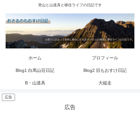
登山と山道具と移住ライフの日記です
ホーム
プロフィール
Blog1 白馬山荘日記
Blog2 旧もおすけ日記
B・山道具
大縦走
広告
広告