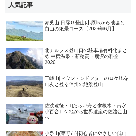
人気記事
赤兎山 日帰り登山|小原峠から池塘と
白山の絶景コース【2026年6月】
北アルプス登山口の駐車場有料化まと
め|中房温泉・新穂高・扇沢の料金
2026
三峰山|マウンテンドクターのロケ地を
山友と登る信州の絶景登山
佐渡遠征・1|たらい舟と宿根木・吉永
小百合ロケ地から世界遺産の佐渡金山
へ
小泉山(茅野市)|初心者にやさしい低山