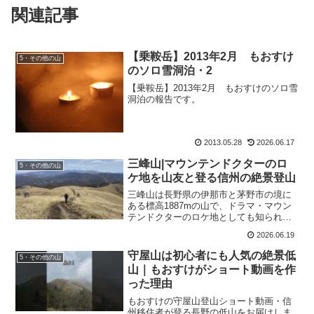
関連記事
【乗鞍岳】2013年2月 もおすけ
5・その他の山
のソロ雪洞泊・2
【乗鞍岳】2013年2月 もおすけのソロ雪
洞泊の報告です。
2013.05.28
2026.06.17
三峰山|マウンテンドクターのロ
5・その他の山
ケ地を山友と登る信州の絶景登山
三峰山は長野県の伊那市と茅野市の境に
ある標高1887mの山で、ドラマ・マウン
テンドクターのロケ地としても知られて
います。今回は関西から訪ねてくれた友
2026.06.19
と、八ヶ岳や北アルプスを望む草原の稜
線を歩いてきました。緩やかに見えて意
守屋山は初心者にも人気の絶景低
5・その他の山
外と歩きごたえのある三峰山の魅力を、
山｜もおすけがショート動画を作
信州移住者の目線でお伝えします。
った理由
もおすけの守屋山登山ショート動画・信
州移住者が登る長野の低山をお届けしま