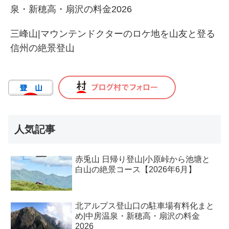
泉・新穂高・扇沢の料金2026
三峰山|マウンテンドクターのロケ地を山友と登る
信州の絶景登山
人気記事
赤兎山 日帰り登山|小原峠から池塘と
白山の絶景コース【2026年6月】
北アルプス登山口の駐車場有料化まと
め|中房温泉・新穂高・扇沢の料金
2026