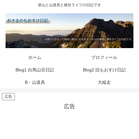
登山と山道具と移住ライフの日記です
ホーム
プロフィール
Blog1 白馬山荘日記
Blog2 旧もおすけ日記
B・山道具
大縦走
広告
広告