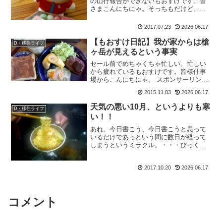
の山行報告ができないもおすけです。皆
さまこんにちにゃ。そっちもだけど。あ
っちもやらなきゃ。と言うのは、勿論夏
の縦走予定。結局さぶちんと夢の赤木沢
2017.07.23
2026.06.17
に行けるのはいいんだけど、その後の夏
休みをどこに行くか決めて...
【もおすけ日記】我が家からは槍
D・移住ライフ
ヶ岳が見えるという事実
セール前でめちゃくちゃ忙しい。忙しい
から疲れているもおすけです。皆様仕事
場からこんにちにゃ。 スポンサーリン
ク 明日は休み。疲れているけど、せっか
2015.11.03
2026.06.17
くだから山に行きたい。ご馳走持って。
ご馳走といえば、夏の大縦走。あっちゃ
天気の悪い10月、というよりも寒
D・移住ライフ
んヒロちゃんの山食の定...
い！！
あれ。今日書こう、今日書こうと思って
いるだけであっという間に数日が経って
しまうというミラクル。・・・びっくり
するがな。写真加工は出来上がっている
から、今夜更新できればなー。と自分に
2017.10.20
2026.06.17
願う。それよりも。今年の秋は天気が悪
い。秋晴れの日が少ないな...
コメント