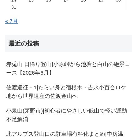
24
25
26
27
28
29
30
31
« 7月
最近の投稿
赤兎山 日帰り登山|小原峠から池塘と白山の絶景コ
ース【2026年6月】
佐渡遠征・1|たらい舟と宿根木・吉永小百合ロケ
地から世界遺産の佐渡金山へ
小泉山(茅野市)|初心者にやさしい低山で軽い運動
不足解消
北アルプス登山口の駐車場有料化まとめ|中房温