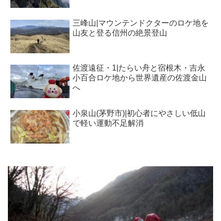
三峰山|マウンテンドクターのロケ地を
山友と登る信州の絶景登山
佐渡遠征・1|たらい舟と宿根木・吉永
小百合ロケ地から世界遺産の佐渡金山
へ
小泉山(茅野市)|初心者にやさしい低山
で軽い運動不足解消