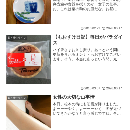
弁当箱や食器を拭くのが 女子の仕事。
お、これは栗の助のお皿だな。お昼に焼
きそば食べてたもん。ならば。いざ。乗
船。もおすけマーク、ちっさいから気が
付かなくって次の料理載せちゃってあ し
まった、とかやっちゃう...
2016.02.22
2026.06.17
【もおすけ日記】毎日がパラダイ
D・移住ライフ
ス
ハイ皆さまお久し振り。あっという間に
更新をサボるオンナ・もおすけでござい
ます。そう。本当にあっという間。光陰
矢の如しとは正にこの事ね。で、それは
いいとして（あっさりスルー）。先日休
み明けにお店に行って。ロッカーを開け
たら、こんなモノが入って...
2015.03.07
2026.06.17
女性の大切な山事情
D・移住ライフ
本日、松本の街にも初雪が降りました。
よーーーやく。よーーーやく、冬が近づ
いてきたかな？と言う感じですね。その
くらい連日暖かかったわー、のもおすけ
です。皆様こんにちにゃ。スポンサーリ
ンク先日、「私もミュゼの予約、取りま