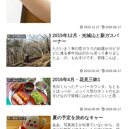
した！」という嬉しいご報...
2015.12.17
2026.06.17
2015年12月・光城山と新ガスバ
5・その他の山
ーナー
ただいま！車の窓ガラスの結露がガビガ
ビに凍る車中泊山行から戻って参りまし
たよ。の、もおすけです。皆様こんばん
にゃ。やっぱり暖かい家はいいなぁ。ホ
ッとしますわ。で、サクサクと報告して
2016.02.02
2026.06.17
いきます。娘のような後輩・みゆきんぐ
と一緒に登る光城山山行の...
2016年4月・花見三昧1
D・移住ライフ
先日くらったアッパーカウンタ。もとも
とほっぺが、ぷっくり型ロボットのもお
すけなので皆様にはわかりにくいと思い
ますが。腫れてるんですよ。本当に。青
あざだけでなく。なのにね、皆さん聞い
2016.05.09
2026.06.17
てくださいよ。お店に挨拶しながら入る
や否や、丁度ロッカーに荷...
夏の予定を決めなキャー
D・移住ライフ
ああ。写真加工が出来ていないから、次