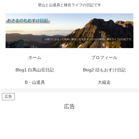
登山と山道具と移住ライフの日記です
ホーム
プロフィール
Blog1 白馬山荘日記
Blog2 旧もおすけ日記
B・山道具
大縦走
広告
広告