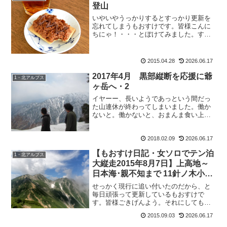
登山
いやいやうっかりするとすっかり更新を
忘れてしまうもおすけです。皆様こんに
ちにゃ！・・・とぼけてみました。すみ
ません。でも、捨てる神あれば拾う神あ
り。一昨日、まじめに仕事していたら
（たまにはね）レインウェアの洗剤につ
2015.04.28
2026.06.17
いて尋ねられたお客様。散々...
2017年4月 黒部縦断を応援に爺
1・北アルプス
ヶ岳へ・2
イヤーー、長いようであっという間だっ
た山連休が終わってしまいました。働か
ないと。働かないと、おまんま食い上げ
ですからね。あーでも楽しかったー。楽
しい時間は、あっという間ですな。次の
2018.02.09
2026.06.17
お休みが楽しみです。2017年4月 黒部縦
断を応援に爺ヶ岳へ...
【もおすけ日記・女ソロでテン泊
1・北アルプス
大縦走2015年8月7日】上高地～
日本海･親不知まで 11針ノ木小屋
の夜＆持参したタオルはこれだけ
せっかく現行に追い付いたのだから、と
です
毎日頑張って更新しているもおすけで
す。皆様ごきげんよう。それにしても、
誰とは言わないさんぱっちん。アンタ、
2015.09.03
2026.06.17
それなりに大変な山行してきたんだから
もっと書き込みなさいよーーーッ。最