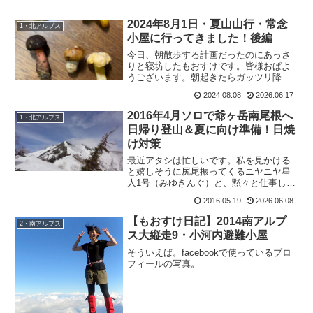
2024年8月1日・夏山山行・常念
1・北アルプス
小屋に行ってきました！後編
今日、朝散歩する計画だったのにあっさ
りと寝坊したもおすけです。皆様おぱよ
うございます。朝起きたらガッツリ降っ
てたんですよー雨が。で、二度寝して起
2024.08.08
2026.06.17
きた時には快晴。うーん、あの時起きて
おけば歩けたのに・・・仕方ないので、
2016年4月ソロで爺ヶ岳南尾根へ
1・北アルプス
明日リベンジします。で、...
日帰り登山＆夏に向け準備！日焼
け対策
最近アタシは忙しいです。私を見かける
と嬉しそうに尻尾振ってくるニヤニヤ星
人1号（みゆきんぐ）と、黙々と仕事しな
がら、でも山の話になると止まらないニ
2016.05.19
2026.06.08
ヤニヤ星人2号（翔坊）。2人のお子ちゃ
まに仕事教えつつ、検品したりの毎日
【もおすけ日記】2014南アルプ
2・南アルプス
で。商品もドカッと入荷...
ス大縦走9・小河内避難小屋
そういえば。facebookで使っているプロ
フィールの写真。