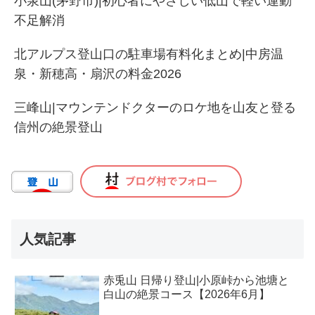
小泉山(茅野市)|初心者にやさしい低山で軽い運動
不足解消
北アルプス登山口の駐車場有料化まとめ|中房温
泉・新穂高・扇沢の料金2026
三峰山|マウンテンドクターのロケ地を山友と登る
信州の絶景登山
人気記事
赤兎山 日帰り登山|小原峠から池塘と
白山の絶景コース【2026年6月】