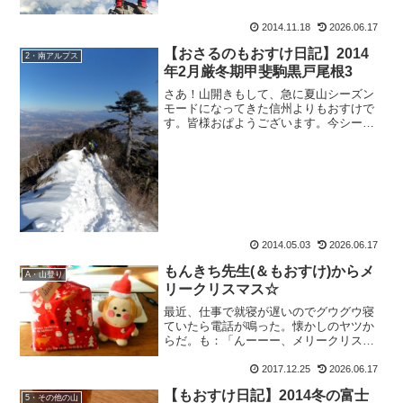
2014.11.18
2026.06.17
【おさるのもおすけ日記】2014
2・南アルプス
年2月厳冬期甲斐駒黒戸尾根3
さあ！山開きもして、急に夏山シーズン
モードになってきた信州よりもおすけで
す。皆様おぱようございます。今シーズ
ン、もおすけと山に行きたい！と挙手し
てくださった方も、もおすけがお誘いし
た方も。皆一緒に、ニコニコ山に登りに
行きましょう！いやー、わ...
2014.05.03
2026.06.17
もんきち先生(＆もおすけ)からメ
A・山登り
リークリスマス☆
最近、仕事で就寝が遅いのでグウグウ寝
ていたら電話が鳴った。懐かしのヤツか
らだ。も：「んーーー、メリークリスマ
ス。。。」い：「メリークリスマス、っ
て思いっきり寝起きの声じゃないです
2017.12.25
2026.06.17
か。」久しぶりの電話の相手はイデゾ
【もおすけ日記】2014冬の富士
ウ。朝からテンション高く、元...
5・その他の山