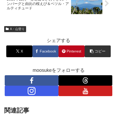
ンバーグと由比の桜えび＆ペツル・ア
ルティチュード
A・山登り
シェアする
X
Facebook
Pinterest
コピー
moosukeをフォローする
関連記事