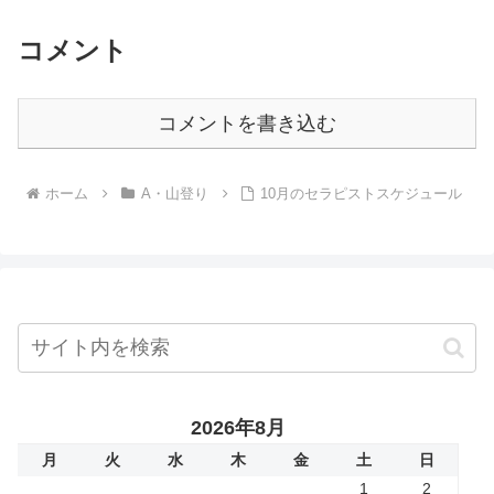
近、前枠も端折って横着してる...
コメント
コメントを書き込む
ホーム
A・山登り
10月のセラピストスケジュール
2026年8月
月
火
水
木
金
土
日
1
2