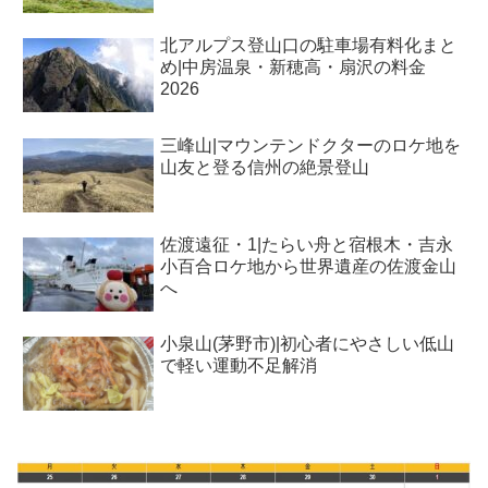
北アルプス登山口の駐車場有料化まと
め|中房温泉・新穂高・扇沢の料金
2026
三峰山|マウンテンドクターのロケ地を
山友と登る信州の絶景登山
佐渡遠征・1|たらい舟と宿根木・吉永
小百合ロケ地から世界遺産の佐渡金山
へ
小泉山(茅野市)|初心者にやさしい低山
で軽い運動不足解消