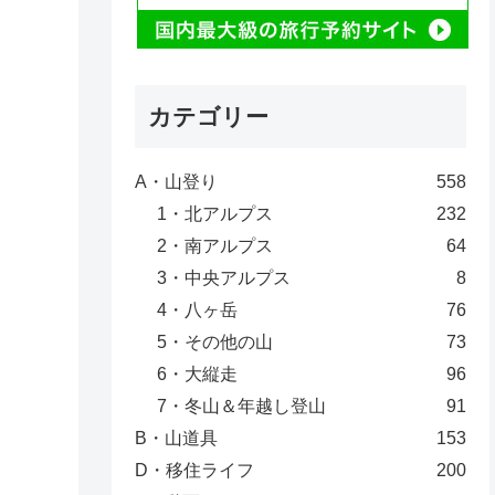
カテゴリー
A・山登り
558
1・北アルプス
232
2・南アルプス
64
3・中央アルプス
8
4・八ヶ岳
76
5・その他の山
73
6・大縦走
96
7・冬山＆年越し登山
91
B・山道具
153
D・移住ライフ
200