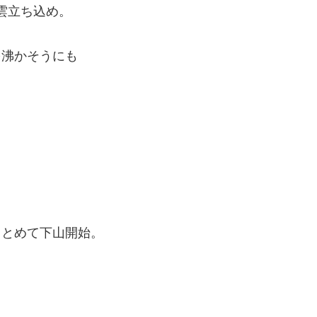
雲立ち込め。
を沸かそうにも
まとめて下山開始。
。