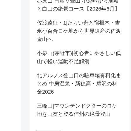
赤兎山 日帰り登山|小原峠から池塘
と白山の絶景コース【2026年6月】
佐渡遠征・1|たらい舟と宿根木・吉
永小百合ロケ地から世界遺産の佐渡
金山へ
小泉山(茅野市)|初心者にやさしい低
山で軽い運動不足解消
北アルプス登山口の駐車場有料化ま
とめ|中房温泉・新穂高・扇沢の料
金2026
三峰山|マウンテンドクターのロケ
地を山友と登る信州の絶景登山