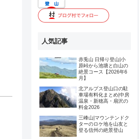
人気記事
赤兎山 日帰り登山|小
原峠から池塘と白山の
絶景コース【2026年6
月】
北アルプス登山口の駐
車場有料化まとめ|中房
温泉・新穂高・扇沢の
料金2026
三峰山|マウンテンドク
ターのロケ地を山友と
登る信州の絶景登山