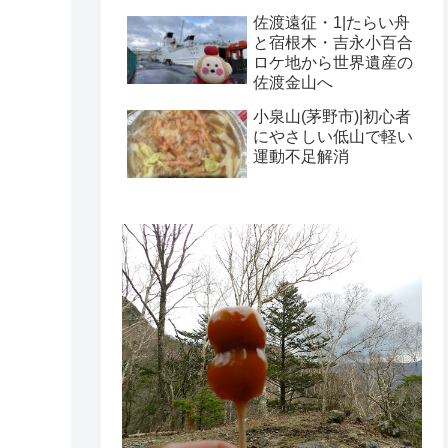
佐渡遠征・1|たらい舟
と宿根木・吉永小百合
ロケ地から世界遺産の
佐渡金山へ
小泉山(茅野市)|初心者
にやさしい低山で軽い
運動不足解消