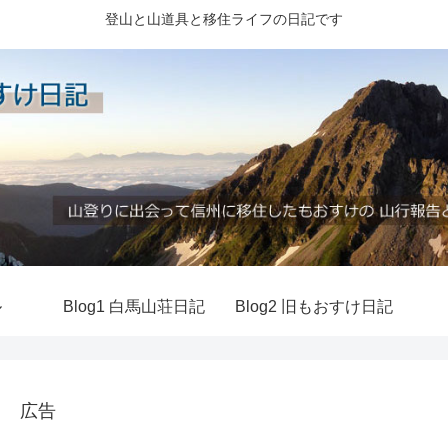
登山と山道具と移住ライフの日記です
ル
Blog1 白馬山荘日記
Blog2 旧もおすけ日記
広告