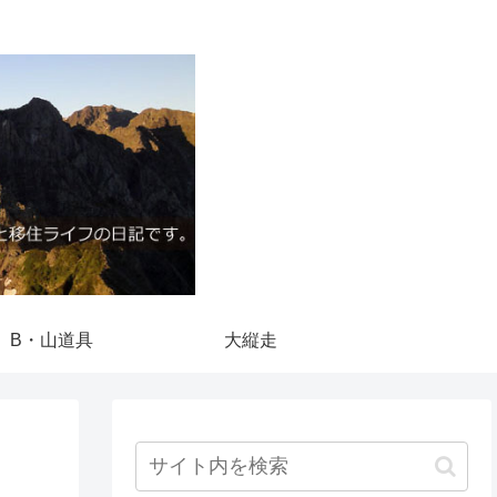
B・山道具
大縦走