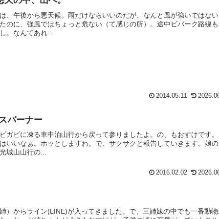
悪天の中、山へ。
は、午後から悪天候。雨だけならいいのだが、なんと風が強いではない
たのに、強風ではちょっと危ない（て感じの所）。途中ビバーク路線も
。なんてあれ...
2014.05.11
2026.0
ガスバーナー
ビガビに凍る車中泊山行から戻って参りましたよ。の、もおすけです。
はいいなぁ。ホッとしますわ。で、サクサクと報告していきます。娘の
城山山行の...
2016.02.02
2026.0
）からライン(LINE)が入ってきました。で、三姉妹の中でも一番動