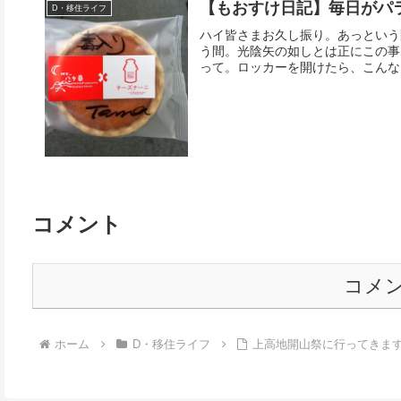
【もおすけ日記】毎日がパ
D・移住ライフ
ハイ皆さまお久し振り。あっという
う間。光陰矢の如しとは正にこの事
って。ロッカーを開けたら、こんなモ
コメント
コメ
ホーム
D・移住ライフ
上高地開山祭に行ってきま