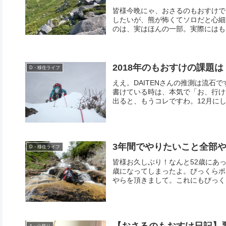
皆様今晩にゃ、おさるのもおすけで
したいが、熊が怖くてソロだと心細
のは、実はほんの一部。実際にはもっ
2018年のもおすけの課題は
D・移住ライフ
ええ。DAITENさんの推測は流
書けている時は、本気で「お、行け
出ると、もうコレですわ。12月にして3
3年間でやりたいこと全部
D・移住ライフ
皆様お久しぶり！なんと52歳にあ
歳になってしまったよ。びっくらポ
やらを頂きまして。これにもびっくら