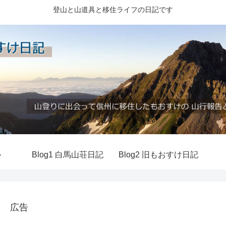
登山と山道具と移住ライフの日記です
ル
Blog1 白馬山荘日記
Blog2 旧もおすけ日記
広告