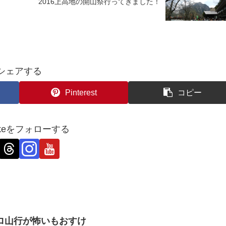
2016上高地の開山祭行ってきました！
シェアする
Pinterest
コピー
ukeをフォローする
ロ山行が怖いもおすけ