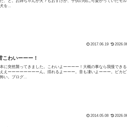
た、と。お姉ちゃんが犬？もおすけが、子供の頃に可愛がっていたモル
を...
2017.06.19
2026.0
雷こわいーーー！
本に突然襲ってきました。こわいよーーーー！大概の事なら我慢できる
ええーーーーーーーーん。揺れるよーーー。音も凄いよーーー。ビカビ
い。ブログ...
2014.05.08
2026.0