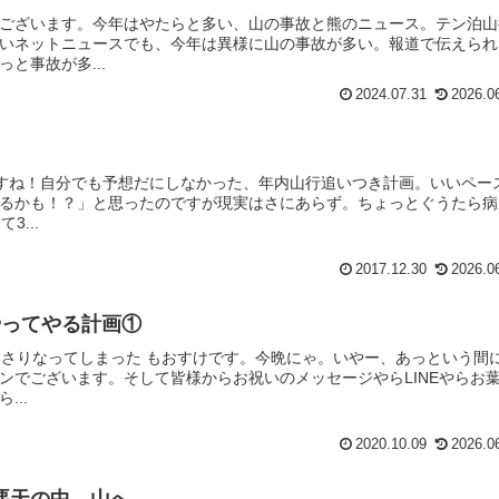
ございます。今年はやたらと多い、山の事故と熊のニュース。テン泊山
いネットニュースでも、今年は異様に山の事故が多い。報道で伝えられ
と事故が多...
2024.07.31
2026.0
石ですね！自分でも予想だにしなかった、年内山行追いつき計画。いいペー
るかも！？」と思ったのですが現実はさにあらず。ちょっとぐうたら病
...
2017.12.30
2026.0
やってやる計画①
っさりなってしまった もおすけです。今晩にゃ。いやー、あっという間に
ンでございます。そして皆様からお祝いのメッセージやらLINEやらお
...
2020.10.09
2026.0