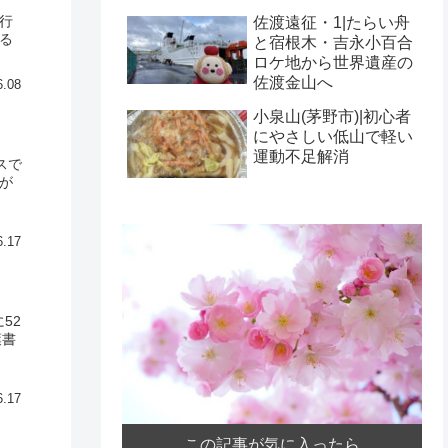
行
佐渡遠征・1|たらい舟
る
と宿根木・吉永小百合
ロケ地から世界遺産の
佐渡金山へ
6.08
小泉山(茅野市)|初心者
にやさしい低山で軽い
運動不足解消
スで
が
6.17
52
葉書
6.17
この記事が気に入ったら