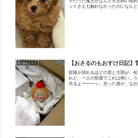
手だった魔王がなんと犬を飼い始め
ットさえも触れなかったのになんと犬
【おさるのもおすけ日記】
D・移住ライフ
部屋が揺れるほどの雷と大雨が、松
れど、一人の部屋でこれは怖い。う
光るよーーーッ。光った後が、なお怖