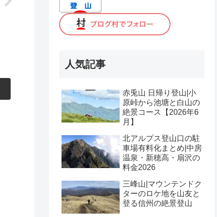
人気記事
赤兎山 日帰り登山|小
原峠から池塘と白山の
絶景コース【2026年6
月】
北アルプス登山口の駐
車場有料化まとめ|中房
温泉・新穂高・扇沢の
料金2026
三峰山|マウンテンドク
ターのロケ地を山友と
登る信州の絶景登山