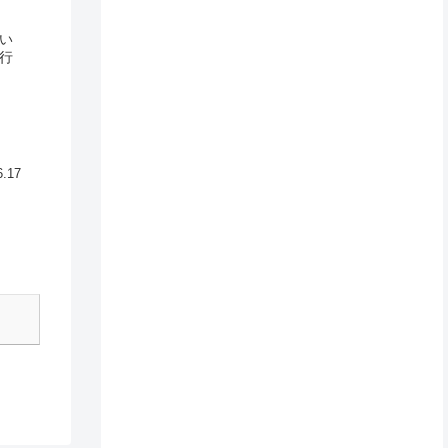
い
行
6.17