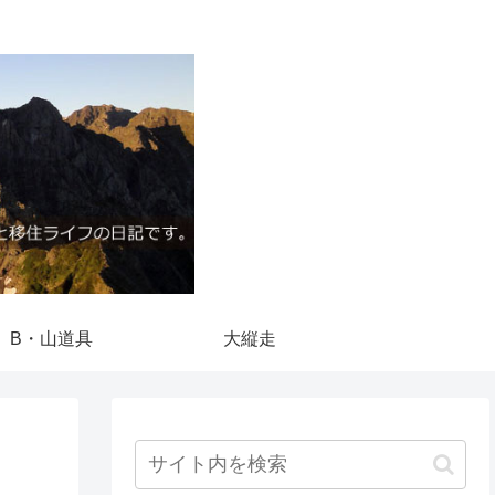
B・山道具
大縦走