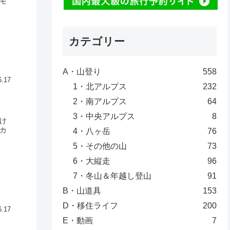
モ
カテゴリー
A・山登り
558
6.17
1・北アルプス
232
2・南アルプス
64
3・中央アルプス
8
け
カ
4・八ヶ岳
76
5・その他の山
73
6・大縦走
96
7・冬山＆年越し登山
91
B・山道具
153
D・移住ライフ
200
6.17
E・動画
7