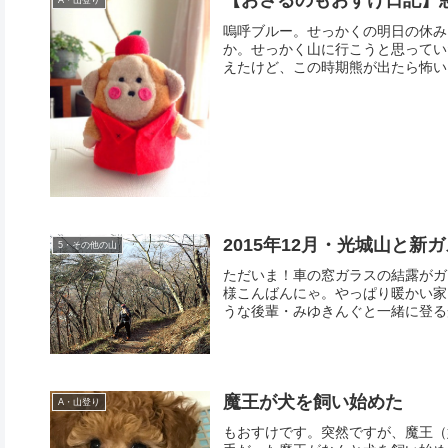
【おさるのもおすけ日記】
A・山登り
嗚呼ブルー。せっかくの明日の休み
か。せっかく山に行こうと思ってい
えたけど、この時期熊が出たら怖いし
2015年12月・光城山と新
5・その他の山
ただいま！車の窓ガラスの結露がガ
様こんばんにゃ。やっぱり暖かい家
うな後輩・みゆきんぐと一緒に登る光
魔王が犬を飼い始めた
A・山登り
もおすけです。突然ですが、魔王（姉