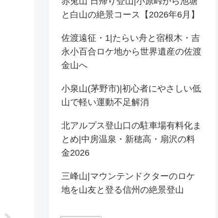
赤兎山 日帰り登山|小原峠から池塘
と白山の絶景コース【2026年6月】
佐渡遠征・1|たらい舟と宿根木・吉
永小百合ロケ地から世界遺産の佐渡
金山へ
小泉山(茅野市)|初心者にやさしい低
山で軽い運動不足解消
北アルプス登山口の駐車場有料化ま
とめ|中房温泉・新穂高・扇沢の料
金2026
三峰山|マウンテンドクターのロケ
地を山友と登る信州の絶景登山