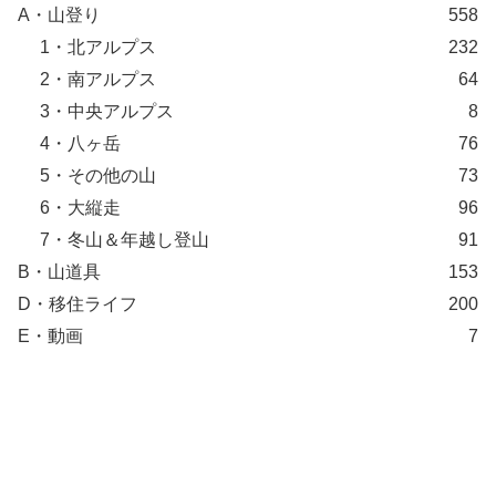
A・山登り
558
1・北アルプス
232
2・南アルプス
64
3・中央アルプス
8
4・八ヶ岳
76
5・その他の山
73
6・大縦走
96
7・冬山＆年越し登山
91
B・山道具
153
D・移住ライフ
200
E・動画
7