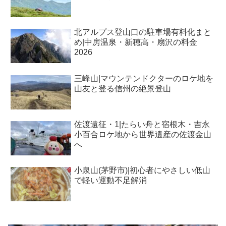
北アルプス登山口の駐車場有料化まと
め|中房温泉・新穂高・扇沢の料金
2026
三峰山|マウンテンドクターのロケ地を
山友と登る信州の絶景登山
佐渡遠征・1|たらい舟と宿根木・吉永
小百合ロケ地から世界遺産の佐渡金山
へ
小泉山(茅野市)|初心者にやさしい低山
で軽い運動不足解消