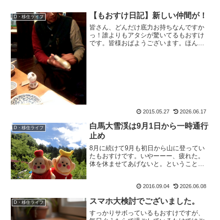
【もおすけ日記】新しい仲間が！
D・移住ライフ
皆さん、どんだけ底力お持ちなんですか
っ！誰よりもアタシが驚いてるもおすけ
です。皆様おぱようございます。ほんと
にランキングが一気に2位になってしまっ
て。びっくり。・・・・・というか、山
ネタじゃなくてもいいのね？いやむし
ろ、季節感のない山ネタに...
2015.05.27
2026.06.17
白馬大雪渓は9月1日から一時通行
D・移住ライフ
止め
8月に続けて9月も初日から山に登ってい
たもおすけです。いやーーー、疲れた。
体を休ませてあげないと。ということ
で、昨日は久しぶりに「休むための休
日」。山道具の洗濯＆片付け。掃除に銀
2016.09.04
2026.06.08
行に買い物に。そして断捨離。古い布類
を捨てました。でもまだ減ら...
スマホ大検討でございました。
D・移住ライフ
すっかりサボっているもおすけですが、