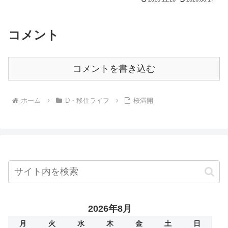
麗な季節に、もう一度行ってみたいとは
思ってたんですよー。」...
コメント
コメントを書き込む
ホーム
D・移住ライフ
桜満開
2026年8月
月
火
水
木
金
土
日