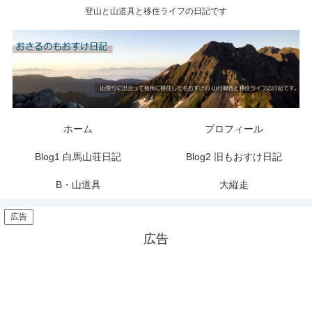
登山と山道具と移住ライフの日記です
ホーム
プロフィール
Blog1 白馬山荘日記
Blog2 旧もおすけ日記
B・山道具
大縦走
広告
広告