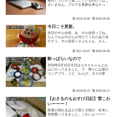
毎日ぐうたらで過ごしているわけではご
ざいません。ブログを更新出来なかった
この間、昭和43年型ロボットのもおすけ
は頭から煙を出しながら、スマホの検討
＆購入をしておりました。もおすけ的条
2016.10.08
2026.06.08
件としては、・山間部で...
今日こそ更新。
D・移住ライフ
先日のサル合宿。あ、サル合宿ってね、
なんでもおやびんが付けてくれたあだ名
だそう。サル合宿＝さぶちゃん、さんぱ
っちん、もおすけのド素人トリオによる
山行パーティのことだそうで。結構素敵
2017.04.07
2026.06.08
なネーミングなので、さんぱっちんが
facebookのチャット...
酔っぱらいなので
D・移住ライフ
2018年5月15日今日はユキエちゃんとお
山に行ってきました。で、帰りに山菜の
コシアブラ、うど、わらび、タラの芽、
クレソン、アカシアの花、山椒を摘んだ
ので、我が家で山菜パーリーをすること
に。母が送ってくれた筍も天ぷらに。ワ
イン大好きユキエち...
2018.05.15
2026.06.17
【おさるのもおすけ日記】雷こわ
D・移住ライフ
いーーー！
部屋が揺れるほどの雷と大雨が、松本に
突然襲ってきました。こわいよーーー