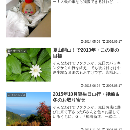
ー！大概の事なら我慢できるけれど、一
人の部屋でこれは怖い。うええーーーー
ーーーーん。揺れるよーーー。音も凄い
よーーー。ビカビカ光るよーーーッ。光
った後が、なお怖い。ブログ...
2014.05.08
2026.06.17
夏山開山！で2013年・この夏の
D・移住ライフ
目標
そんなわけでワタクシが、先日のパッキ
ングから山行を終え、でも後片付けは中
途半端なままのもおすけです。皆様おぱ
ようございます。いやーー、冬～春にか
けてサボっていたので、体はすっかりな
2013.06.24
2026.06.17
まっています。大した荷物の重さでもな
いのに、今回の山行は疲れ...
2015年10月誕生日山行・後編＆
1・北アルプス
冬のお取り寄せ
そんなわけでワタクシが、先日お店に遊
びに来て下さったGさんと色々お話して
いるうちに、G：「栂海新道、一緒に行
きましょうよ。」と言われて、あっさり
調子に乗っても：「あ、8月以外の花の綺
2015.11.20
2026.06.17