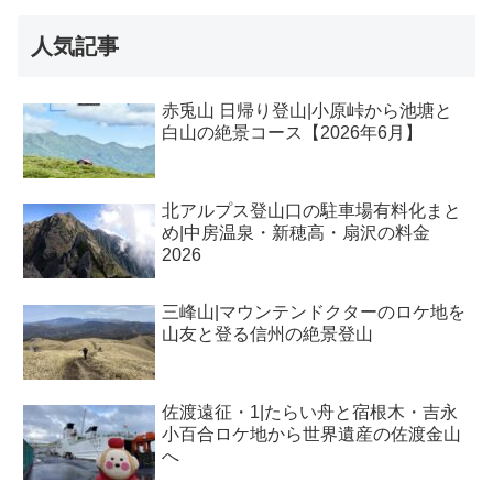
人気記事
赤兎山 日帰り登山|小原峠から池塘と
白山の絶景コース【2026年6月】
北アルプス登山口の駐車場有料化まと
め|中房温泉・新穂高・扇沢の料金
2026
三峰山|マウンテンドクターのロケ地を
山友と登る信州の絶景登山
佐渡遠征・1|たらい舟と宿根木・吉永
小百合ロケ地から世界遺産の佐渡金山
へ