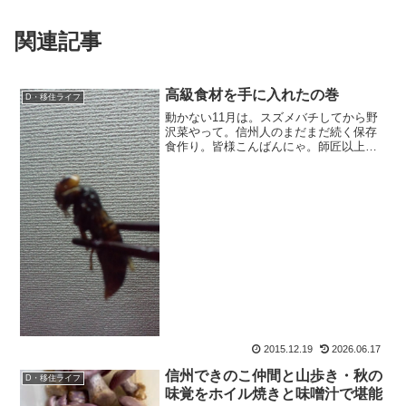
関連記事
高級食材を手に入れたの巻
D・移住ライフ
動かない11月は。スズメバチしてから野
沢菜やって。信州人のまだまだ続く保存
食作り。皆様こんばんにゃ。師匠以上に
走り回っている、おさるのもおすけでご
ざいます。スポンサーリンク今年の筆頭
は、一番の恐怖・スズメバチ。皆さんお
ひさ。相変わらずおっか...
2015.12.19
2026.06.17
信州できのこ仲間と山歩き・秋の
D・移住ライフ
味覚をホイル焼きと味噌汁で堪能