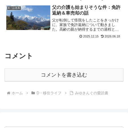
らのっけからうっとおしが...
父の介護も始まりそうな件：免許
B・山道具
返納＆車売却の話
父が転倒して怪我をしたことをきっかけ
に、家族で免許返納について動きまし
た。高齢の親が納得するまでの過程と現
実的な判断の時を記録します。
2025.12.15
2026.06.18
コメント
コメントを書き込む
ホーム
D・移住ライフ
みゆきんぐの愛読書