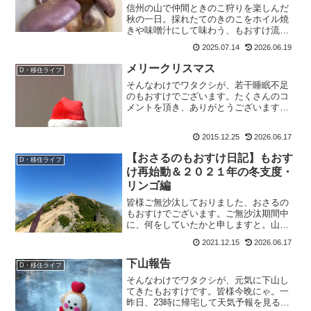
信州の山で仲間ときのこ狩りを楽しんだ
秋の一日。採れたてのきのこをホイル焼
きや味噌汁にして味わう、もおすけ流の
山の恵みの楽しみ方をご紹介。
2025.07.14
2026.06.19
メリークリスマス
D・移住ライフ
そんなわけでワタクシが、若干睡眠不足
のもおすけでございます。たくさんのコ
メントを頂き、ありがとうございます。
お返事は順次させて頂きますので、もう
少しお待ちくださいませ。今夜はクリス
2015.12.25
2026.06.17
マスだから。これをお届けに上がりまし
た。皆さん。メリークリス...
【おさるのもおすけ日記】もおす
D・移住ライフ
け再始動＆２０２１年の冬支度・
リンゴ編
皆様ご無沙汰しておりました、おさるの
もおすけでございます。ご無沙汰期間中
に、何をしていたかと申しますと。山と
か、こまめに帰省とか、仕事とか、コロ
2021.12.15
2026.06.17
ナで控えていた歯医者さん＆病院とか。
で、以前ココでも書いた右肩を痛めてよ
下山報告
D・移住ライフ
うやく回復した・・・と思...
そんなわけでワタクシが、元気に下山し
てきたもおすけです。皆様今晩にゃ。一
昨日、23時に帰宅して天気予報を見る