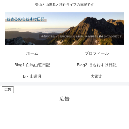
登山と山道具と移住ライフの日記です
ホーム
プロフィール
Blog1 白馬山荘日記
Blog2 旧もおすけ日記
B・山道具
大縦走
広告
広告