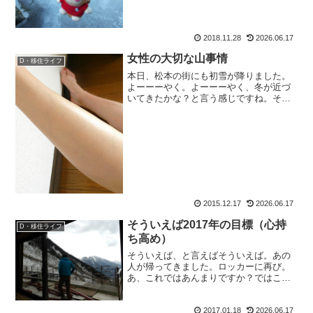
や、28日は降水確率70％。おおおおお。
降るじゃないですか。でもって、同行者
ユキエちゃんからはユ：「連日の仕事で
クタクタでバテるかも...
2018.11.28
2026.06.17
女性の大切な山事情
D・移住ライフ
本日、松本の街にも初雪が降りました。
よーーーやく。よーーーやく、冬が近づ
いてきたかな？と言う感じですね。その
くらい連日暖かかったわー、のもおすけ
です。皆様こんにちにゃ。スポンサーリ
ンク先日、「私もミュゼの予約、取りま
した！」という嬉しいご報...
2015.12.17
2026.06.17
そういえば2017年の目標（心持
D・移住ライフ
ち高め）
そういえば、と言えばそういえば。あの
人が帰ってきました。ロッカーに再び。
あ、これではあんまりですか？ではこち
らを。おかえり栗の助！そう、みんな大
好き栗の助、でございます。おかえりお
2017.01.18
2026.06.17
かえり栗の助！！と尻尾をふりふりした